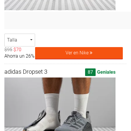
Talla
$95
$70
Ver en Nike
Ahorra un 26%
adidas Dropset 3
87
Geniales