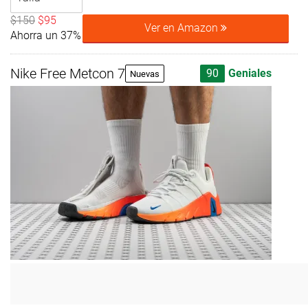
$150
$95
Ver en Amazon
Ahorra un 37%
Nike Free Metcon 7
90
Geniales
Nuevas