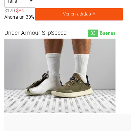
Talla
$120
$84
Ver en adidas
Ahorra un 30%
Under Armour SlipSpeed
83
Buenas