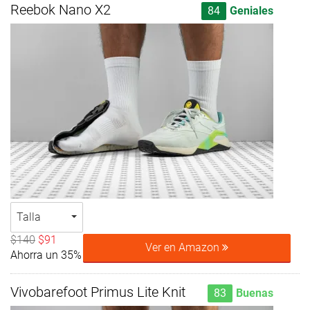
Reebok Nano X2
84
Geniales
Talla
$140
$91
Ver en Amazon
Ahorra un 35%
Vivobarefoot Primus Lite Knit
83
Buenas