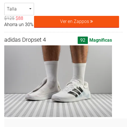
Talla
$125
$88
Ver en Zappos
Ahorra un 30%
adidas Dropset 4
92
Magníficas