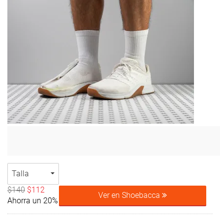
Talla
$140
$112
Ver en Shoebacca
Ahorra un 20%