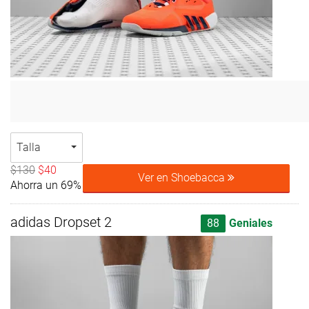
Talla
$130
$40
Ver en Shoebacca
Ahorra un 69%
adidas Dropset 2
88
Geniales