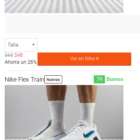
Talla
$65
$48
Ver en Nike
Ahorra un 26%
Nike Flex Train
79
Buenas
Nuevas