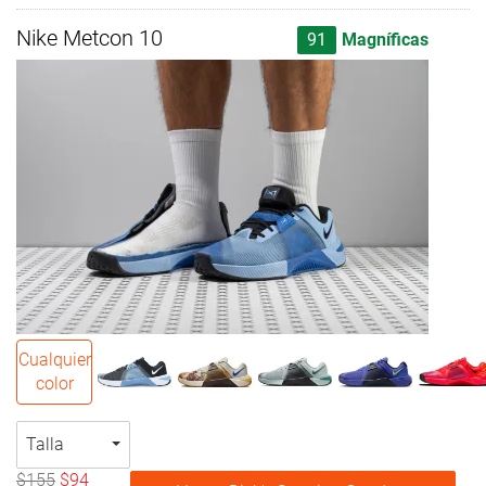
Nike Metcon 10
91
Magníficas
Cualquier
color
Talla
$155
$94