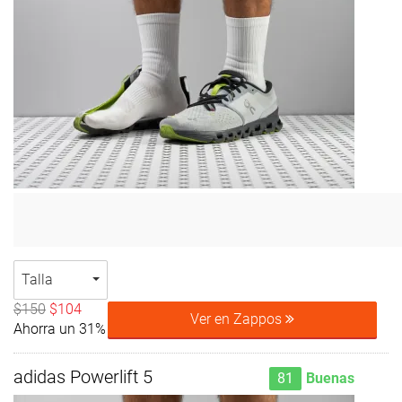
Talla
$150
$104
Ver en Zappos
Ahorra un 31%
adidas Powerlift 5
81
Buenas