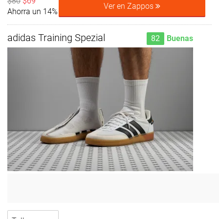
$80
$69
Ver en Zappos
Ahorra un 14%
adidas Training Spezial
82
Buenas