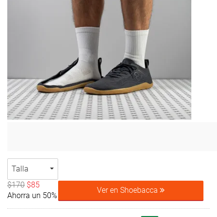
Talla
$170
$85
Ver en Shoebacca
Ahorra un 50%