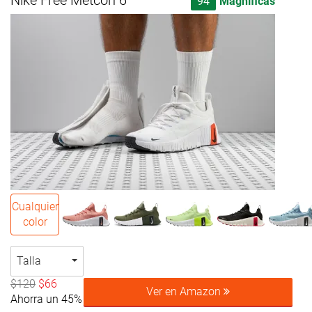
Nike Free Metcon 6
94
Magníficas
Cualquier
color
Talla
$120
$66
Ver en Amazon
Ahorra un 45%