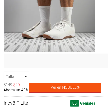
Talla
$149
$90
Ver en NOBULL
Ahorra un 40%
Inov8 F-Lite
86
Geniales