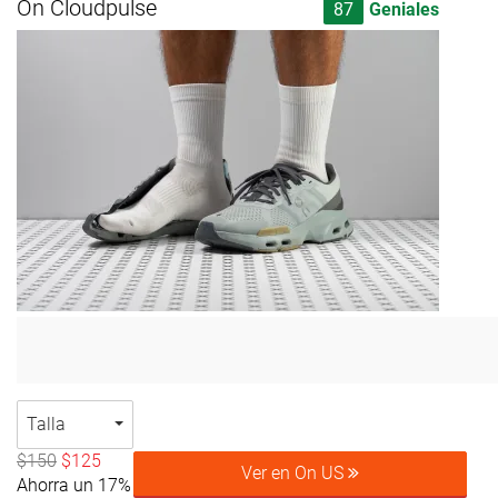
On Cloudpulse
87
Geniales
Talla
$150
$125
Ver en On US
Ahorra un 17%