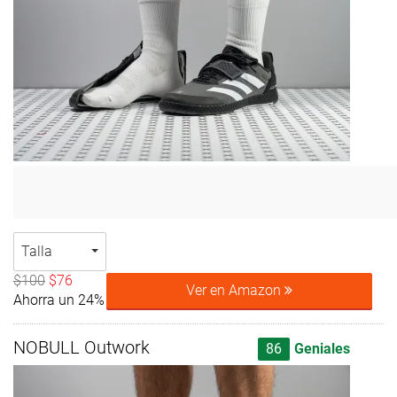
Talla
$100
$76
Ver en Amazon
Ahorra un 24%
NOBULL Outwork
86
Geniales