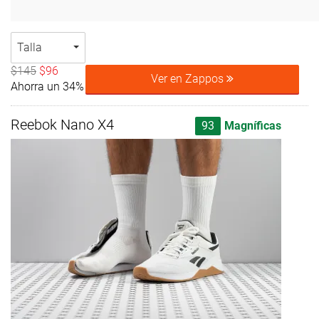
Talla
$145
$96
Ver en Zappos
Ahorra un 34%
Reebok Nano X4
93
Magníficas