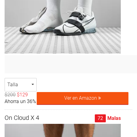
Talla
$200
$129
Ver en Amazon
Ahorra un 36%
On Cloud X 4
72
Malas