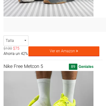
Talla
$130
$75
Ver en Amazon
Ahorra un 42%
Nike Free Metcon 5
89
Geniales