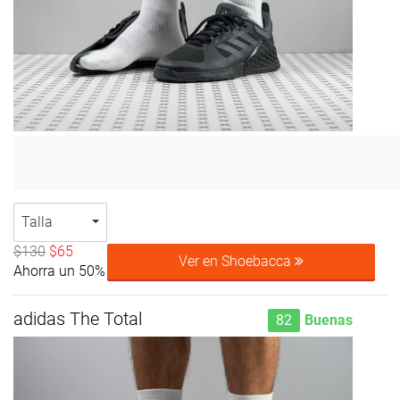
Talla
$130
$65
Ver en Shoebacca
Ahorra un 50%
adidas The Total
82
Buenas