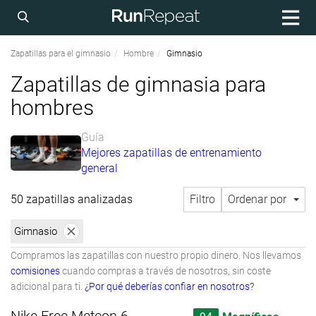
Zapatillas para el gimnasio
Hombre
Gimnasio
Zapatillas de gimnasia para
hombres
Guía
Mejores zapatillas de entrenamiento
general
50 zapatillas analizadas
Filtro
Ordenar por
Gimnasio
Compramos las zapatillas con nuestro propio dinero. Nos llevamos
comisiones
cuando compras a través de nosotros, sin coste
adicional para ti.
¿Por qué deberías confiar en nosotros?