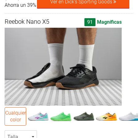
Ver en Dick's Sporting Goods
Ahorra un 39%
Reebok Nano X5
91
Magníficas
Cualquier
color
Talla