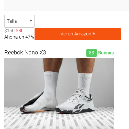
Talla
$150
$80
Ver en Amazon
Ahorra un 47%
Reebok Nano X3
83
Buenas