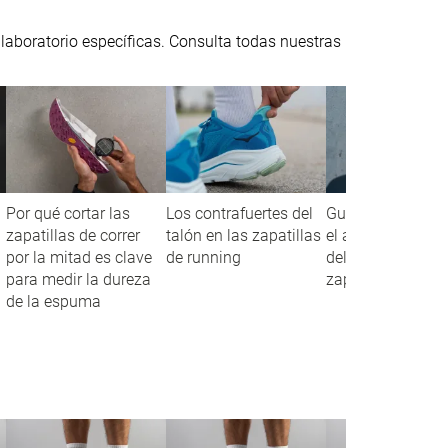
 laboratorio específicas. Consulta todas nuestras
Por qué cortar las
Los contrafuertes del
Guía para acerta
zapatillas de correr
talón en las zapatillas
el ajuste de la pa
por la mitad es clave
de running
delantera de tus
para medir la dureza
zapatillas de run
de la espuma