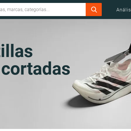
Anális
illas
 cortadas