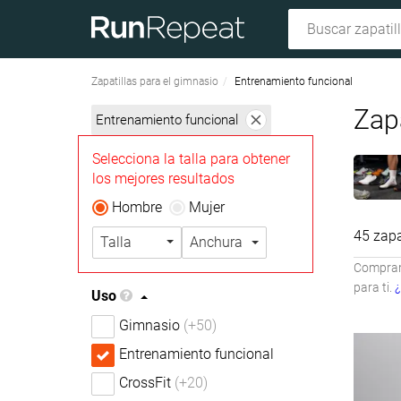
Zapatillas para el gimnasio
Entrenamiento funcional
Zap
Entrenamiento funcional
Selecciona la talla para obtener
los mejores resultados
Hombre
Mujer
45 zapa
Talla
Anchura
Compramo
para ti.
¿
Uso
Gimnasio
(+50)
Entrenamiento funcional
CrossFit
(+20)