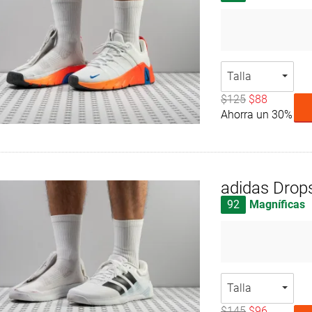
Talla
$125
$88
Ahorra un 30%
adidas Drop
92
Magníficas
Talla
$145
$96