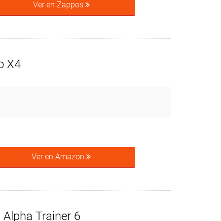
Ver en Zappos
o X4
Ver en Amazon
 Alpha Trainer 6