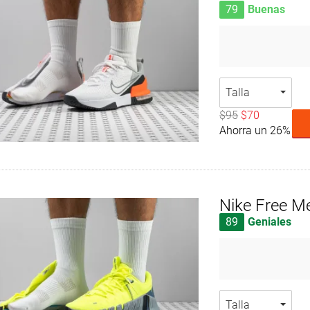
79
Buenas
Talla
$95
$70
Ahorra un 26%
Nike Free M
89
Geniales
Talla