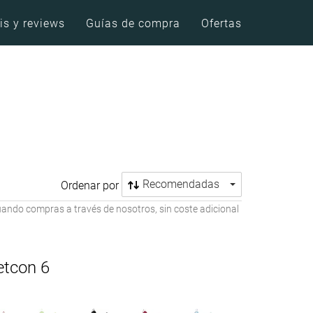
is y reviews
Guías de compra
Ofertas
Recomendadas
Ordenar por
ando compras a través de nosotros, sin coste adicional
etcon 6