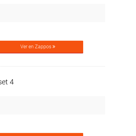
Ver en Zappos
set 4