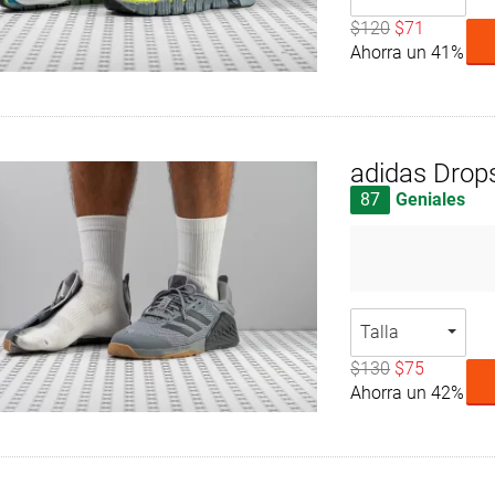
$120
$71
Ahorra un 41%
adidas Drop
87
Geniales
Talla
$130
$75
Ahorra un 42%