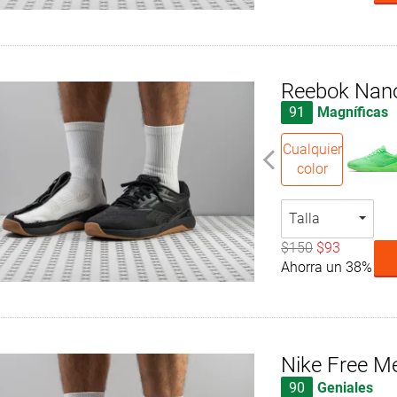
Reebok Nan
91
Magníficas
Cualquier
color
Talla
$150
$93
Ahorra un 38%
Nike Free M
90
Geniales