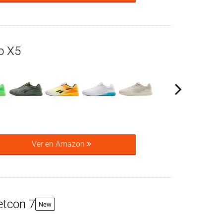
o X5
Ver en Amazon
etcon 7
New