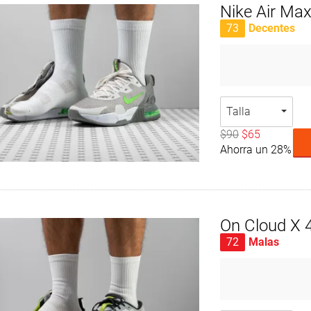
Nike Air Max
73
Decentes
Talla
$90
$65
Ahorra un 28%
On Cloud X 
72
Malas