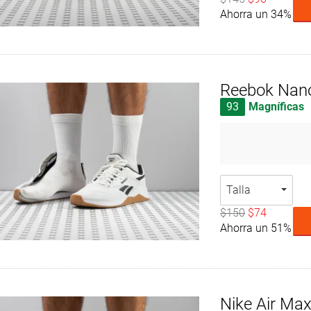
Ahorra un 34%
Reebok Nan
93
Magníficas
Talla
$150
$74
Ahorra un 51%
Nike Air Max