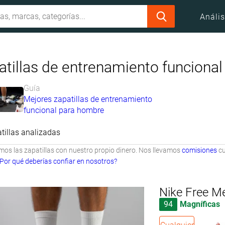
Anális
atillas de entrenamiento funcional
Guía
Mejores zapatillas de entrenamiento
funcional para hombre
tillas analizadas
s las zapatillas con nuestro propio dinero. Nos llevamos
comisiones
cu
Por qué deberías confiar en nosotros?
Nike Free M
94
Magníficas