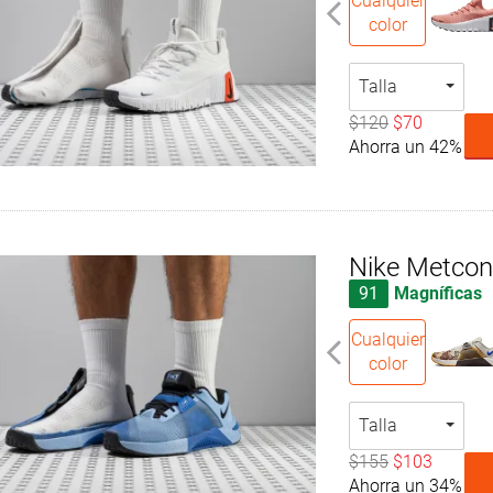
Cualquier
color
Talla
$120
$70
Ahorra un 42%
Nike Metcon
91
Magníficas
Cualquier
color
Talla
$155
$103
Ahorra un 34%