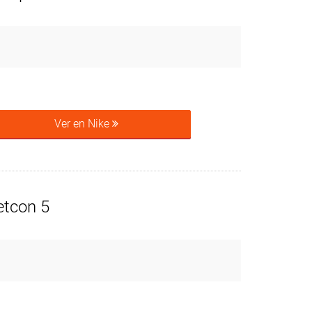
Ver en Nike
etcon 5