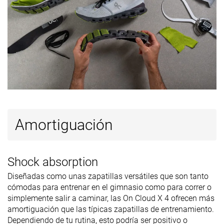
talón
Width
Estándar
Estándar
Estándar
Grosor de la
Estándar
Estándar
Estándar
plantilla
Grosor de la
Estándar
Estándar
Fina
suela
Dureza de la
Estándar
Dura
Estándar
suela
Amortiguación
Tirador del
Ninguno
Tirador circular
Ninguno
talón
Lengüeta: tipo
Ambos lados
Ninguno
Ambos lados
Shock absorption
de refuerzo
(semi)
(semi)
Diseñadas como unas zapatillas versátiles que son tanto
cómodas para entrenar en el gimnasio como para correr o
Acolchado de
Estándar
Estándar
Muy fina
simplemente salir a caminar, las On Cloud X 4 ofrecen más
la lengüeta
amortiguación que las típicas zapatillas de entrenamiento.
Ranking
#37
#16
#9
1% inferior
Top 44%
Top 25%
Dependiendo de tu rutina, esto podría ser positivo o