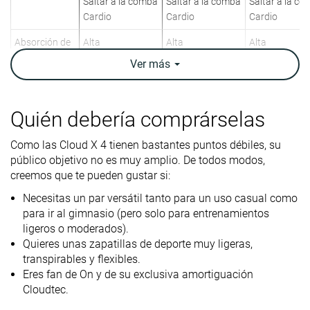
Saltar a la comba
Saltar a la comba
Saltar a la c
Cardio
Cardio
Cardio
Absorción de
Alta
Alta
Alta
impactos
Ver
más
Retorno de
Moderado
Moderado
Moderado
energía
Quién debería comprárselas
Tracción
Baja
Baja
Alta
Como las Cloud X 4 tienen bastantes puntos débiles, su
Drop
8.9 mm
8.8 mm
9.8 mm
público objetivo no es muy amplio. De todos modos,
laboratorio
creemos que te pueden gustar si:
Altura de la
30.4 mm
30.6 mm
32.9 mm
Necesitas un par versátil tanto para un uso casual como
suela en la
para ir al gimnasio (pero solo para entrenamientos
zona del talón
ligeros o moderados).
laboratorio
Quieres unas zapatillas de deporte muy ligeras,
transpirables y flexibles.
Antepié
21.5 mm
21.8 mm
23.1 mm
Eres fan de On y de su exclusiva amortiguación
Peso
9.5 oz / 268g
10.4 oz / 296g
11.3 oz / 319
Cloudtec.
laboratorio