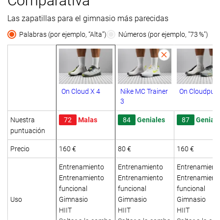
Comparativa
Las zapatillas para el gimnasio más parecidas
Palabras (por ejemplo, “Alta”)
Números (por ejemplo, "73 %")
On Cloud X 4
Nike MC Trainer
On Cloudpuls
3
Nuestra
72
Malas
84
Geniales
87
Genial
puntuación
Precio
160 €
80 €
160 €
Entrenamiento
Entrenamiento
Entrenamient
Entrenamiento
Entrenamiento
Entrenamient
funcional
funcional
funcional
Uso
Gimnasio
Gimnasio
Gimnasio
HIIT
HIIT
HIIT