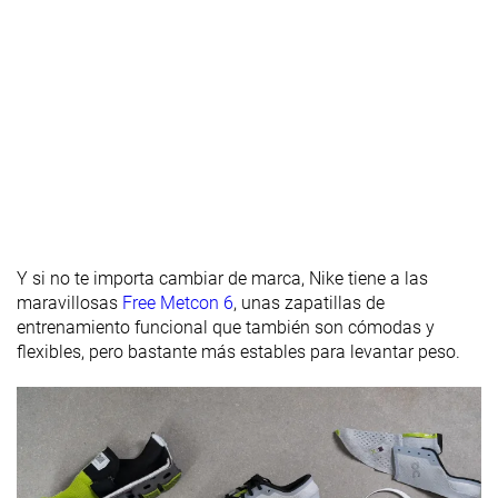
Rigidez del
Moderadas
Moderadas
Flexibles
contrafuerte
del talón
Durabilidad
Decente
Mala
Mala
de la parte
delantera
Durabilidad
Baja
Baja
Alta
del acolchado
del talón
Durabilidad
Mala
Decente
Buena
Y si no te importa cambiar de marca, Nike tiene a las
de la suela
maravillosas
Free Metcon 6
, unas zapatillas de
exterior
entrenamiento funcional que también son cómodas y
flexibles, pero bastante más estables para levantar peso.
Anchura de la
Estándar
Ancha
Muy ancha
mediasuela -
antepié
Anchura de la
Estándar
Ancha
Muy ancha
mediasuela -