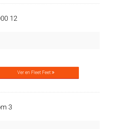
000 12
Ver en Fleet Feet
om 3