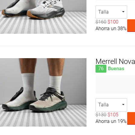
Talla
$160
$100
Ahorra un 38%
Merrell Nova
76
Buenas
Talla
$130
$105
Ahorra un 19%