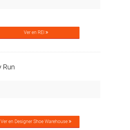
Ver en REI
y Run
Ver en Designer Shoe Warehouse