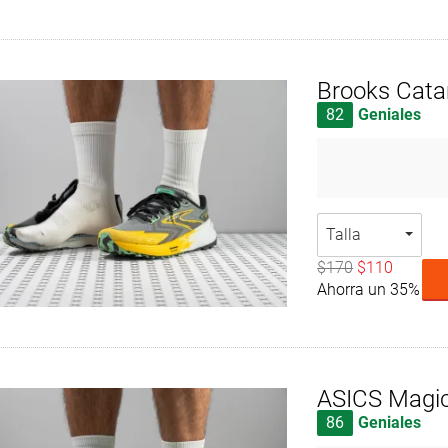
Brooks Cat
82
Geniales
Talla
$170
$110
Ahorra un 35%
ASICS Magic
86
Geniales