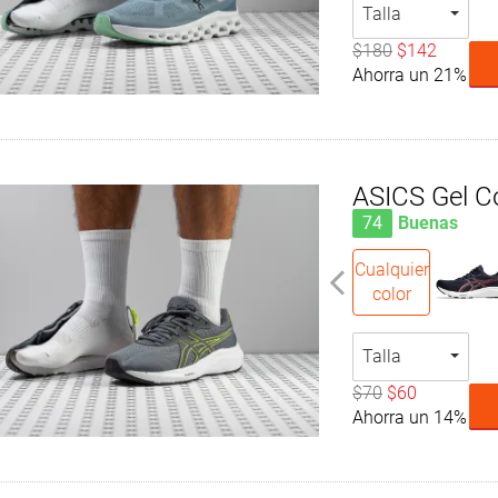
Talla
$180
$142
Ahorra un 21%
ASICS Gel C
74
Buenas
Cualquier
color
Talla
$70
$60
Ahorra un 14%