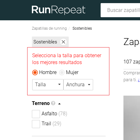
Zapatillas de running
Sostenibles
Zapa
Sostenibles
Selecciona la talla para obtener
107 zap
los mejores resultados
Hombre
Mujer
Compramo
para ti.
¿
Talla
Anchura
Terreno
Asfalto
(78)
Trail
(29)