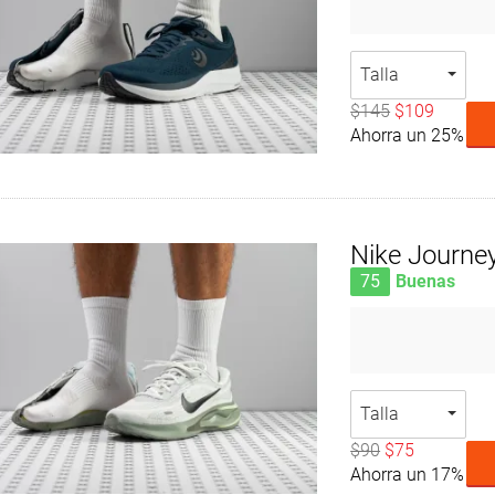
Talla
$145
$109
Ahorra un 25%
Nike Journe
75
Buenas
Talla
$90
$75
Ahorra un 17%