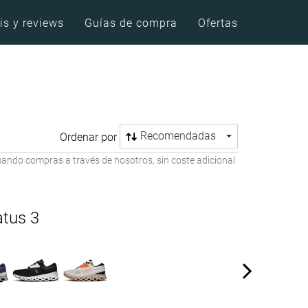
is y reviews
Guías de compra
Ofertas
Recomendadas
Ordenar por
ando compras a través de nosotros, sin coste adicional
atus 3