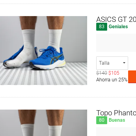
ASICS GT 2
83
Geniales
Talla
$140
$105
Ahorra un 25%
Topo Phant
80
Buenas