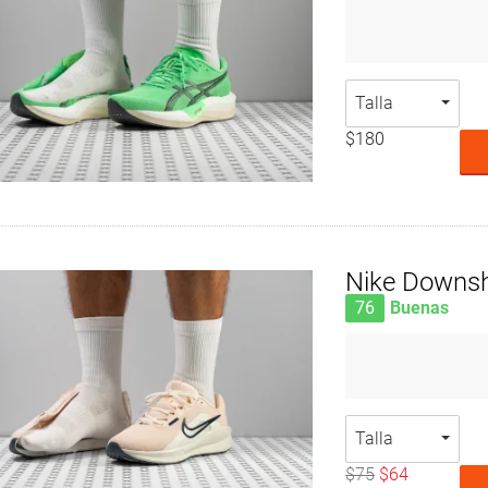
Talla
$180
Nike Downsh
76
Buenas
Talla
$75
$64