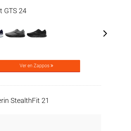
t GTS 24
Ver en Zappos
rin StealthFit 21