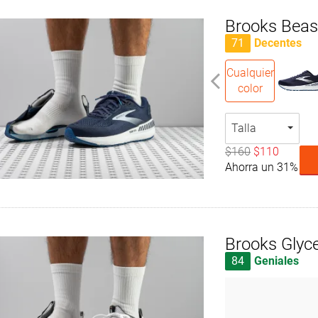
Brooks Beas
71
Decentes
Cualquier
color
Talla
$160
$110
Ahorra un 31%
Brooks Glyce
84
Geniales