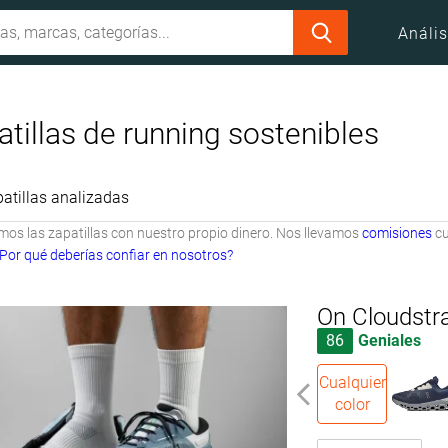
Anális
tillas de running sostenibles
atillas analizadas
s las zapatillas con nuestro propio dinero. Nos llevamos
comisiones
cu
Por qué deberías confiar en nosotros?
On Cloudstr
86
Geniales
Cualquier
color