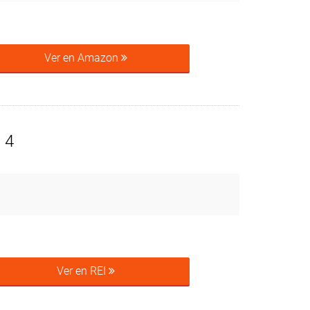
Ver en Amazon
 4
Ver en REI