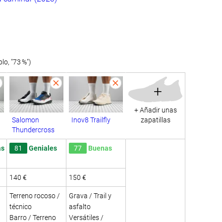
o, "73 %")
+
+ Añadir unas
Salomon
Inov8 Trailfly
zapatillas
Thundercross
as
81
Geniales
77
Buenas
140 €
150 €
Terreno rocoso /
Grava / Trail y
técnico
asfalto
Barro / Terreno
Versátiles /