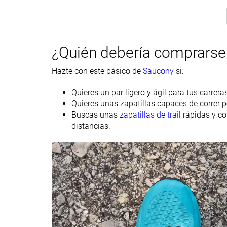
Técnica de
Medio/antepié
Medio/antepié
carrera
Tallan bien
Tallan un poquit
Talla
pequeño
¿Quién debería comprarse 
Rigidez de la
-
Blanda
Hazte con este básico de
Saucony
si:
mediasuela
Diferencia de la
Pequeña
Pequeña
Quieres un par ligero y ágil para tus carreras 
rigidez de la
Quieres unas zapatillas capaces de correr 
mediasuela en
Buscas unas
zapatillas de trail
rápidas y co
frío
distancias.
Placa
Rock plate
Rock plate
Durabilidad de la
-
Mala
parte delantera
Durabilidad del
-
Media
acolchado del
talón