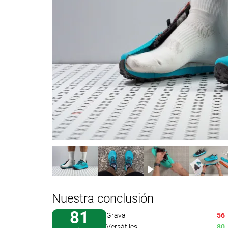
Nuestra conclusión
81
Grava
56
Versátiles
80