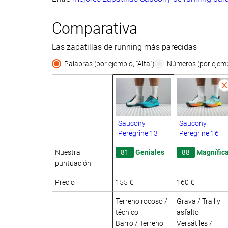
Comparativa
Las zapatillas de running más parecidas
Palabras (por ejemplo, “Alta”)
Números (por ejempl
Saucony
Saucony
Peregrine 13
Peregrine 16
Nuestra
81
Geniales
88
Magnífic
puntuación
Precio
155 €
160 €
Terreno rocoso /
Grava / Trail y
técnico
asfalto
Barro / Terreno
Versátiles /