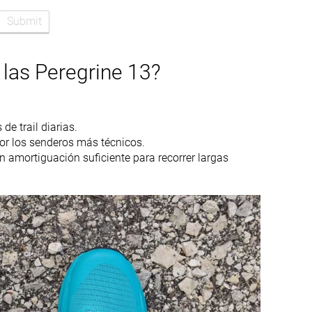
Medio/antepié
Medio/antepié
Submit
o
Tallan bien
Tallan un poquito
pequeño
las Peregrine 13?
-
-
Normal
Pequeña
de trail diarias.
por los senderos más técnicos.
n amortiguación suficiente para recorrer largas
✗
Rock plate
Buena
Decente
Media
Alta