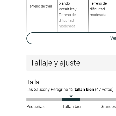
blando
Terreno de
Terreno de trail
Versátiles /
dificultad
Terreno de
moderada
dificultad
moderada
Absorción de
-
Moderada
Ve
impactos
Retorno de
-
Moderado
energía
Tallaje y ajuste
Tracción
-
Alta
Arch support
Neutral
Neutral
Talla
Peso laboratorio
9.6 oz / 271g
9.8 oz / 278g
Las Saucony Peregrine 13
tallan bien
(47 votos).
Peso marca
9.6 oz / 271g
9.6 oz / 271g
Drop laboratorio
3.9 mm
4.8 mm
Pequeñas
Tallan bien
Grandes
Drop marca
4.0 mm
4.0 mm