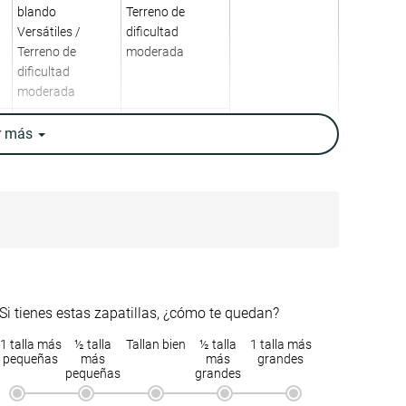
blando
Terreno de
Versátiles /
dificultad
Terreno de
moderada
dificultad
moderada
Baja
-
r
más
Bajo
-
-
-
Neutral
Neutral
9.6 oz / 271g
9.9 oz / 282g
Si tienes estas zapatillas, ¿cómo te quedan?
10.2 oz / 290g
9.9 oz / 280g
1 talla más
½ talla
Tallan bien
½ talla
1 talla más
3.0 mm
6.0 mm
pequeñas
más
más
grandes
4.0 mm
6.0 mm
pequeñas
grandes