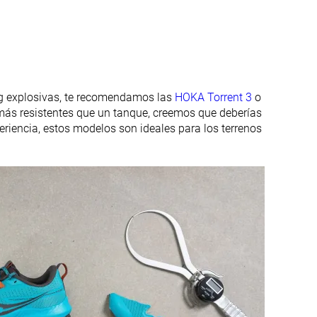
31.0 mm
29.0 mm
24.6 mm
24.1 mm
ing explosivas, te recomendamos las
HOKA Torrent 3
o
27.0 mm
23.0 mm
 más resistentes que un tanque, creemos que deberías
eriencia, estos modelos son ideales para los terrenos
Estándar
Estándar
Ancho
Invierno
Todas las
estaciones
✓
✓
✓
✓
#181
#263
Top 49%
29% inferior
#263
#309
29% inferior
17% inferior