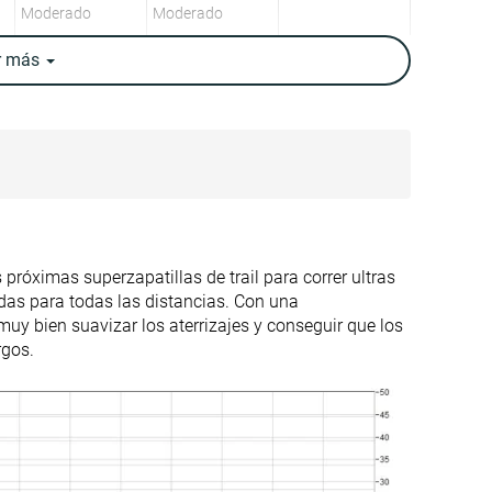
Moderado
Moderado
r
más
Alta
Alta
Neutral
Neutral
11.8 oz / 335g
9.1 oz / 258g
12.1 oz / 343g
9.2 oz / 261g
✗
✗
10.6 mm
10.3 mm
róximas superzapatillas de trail para correr ultras
8.0 mm
5.0 mm
das para todas las distancias. Con una
uy bien suavizar los aterrizajes y conseguir que los
Talón
Talón
rgos.
Tallan un poquito
Tallan bien
pequeño
Equilibrada
Blanda