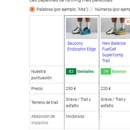
Palabras (por ejemplo, “Alta”)
Números (por ejempl
Saucony
New Balance
Endorphin Edge
FuelCell
SuperComp
Trail
Nuestra
83
Geniales
79
Buenas
puntuación
Precio
230 €
220 €
Grava / Trail y
Grava / Trail y
Terreno de trail
asfalto
asfalto
Absorción de
Moderada
-
impactos