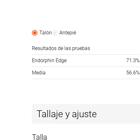
Antepié marca
Anchuras
Estándar
Estándar
disponibles
Talón
Antepié
Heavy
✗
✗
Todas las
Todas las
Resultados de las pruebas
Estación
estaciones
estaciones
Endorphin Edge
71.3%
Removable insole
✓
✓
Media
56.6%
Orthotic friendly
✓
✓
Clasificación
#154
#231
Top 42%
38% inferio
Popularidad
#290
#344
22% inferior
8% inferior
Tallaje y ajuste
Talla