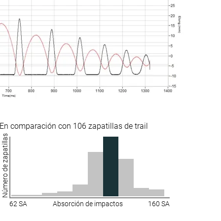
Pequeña
Normal
no
Placa de carbono
Placa de carbono
Mala
Muy mala
Alta
Alta
En comparación con 106 zapatillas de trail
Número de zapatillas
Buena
Decente
Media
Alta
Ancha
Media
62 SA
Absorción de impactos
160 SA
Media
Estrecha