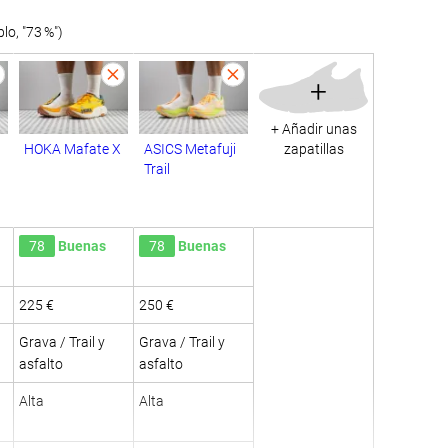
o, "73 %")
+
+ Añadir unas
HOKA Mafate X
ASICS Metafuji
zapatillas
Trail
78
Buenas
78
Buenas
225 €
250 €
Grava / Trail y
Grava / Trail y
asfalto
asfalto
Alta
Alta