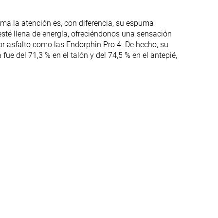
ma la atención es, con diferencia, su espuma
Rígida
Rígida
té llena de energía, ofreciéndonos una sensación
Rígidas
Rígidas
por asfalto como las Endorphin Pro 4. De hecho, su
fue del 71,3 % en el talón y del 74,5 % en el antepié,
Rígido
Moderado
3.0 mm
2.7 mm
47.3 mm
44.7 mm
49.0 mm
44.0 mm
36.7 mm
34.4 mm
41.0 mm
39.0 mm