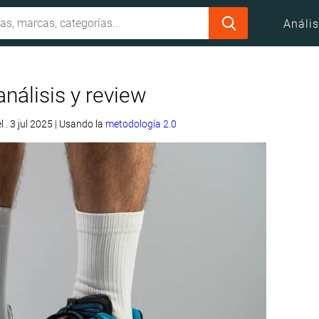
Anális
nálisis y review
l . 3 jul 2025
|
Usando la
metodología 2.0