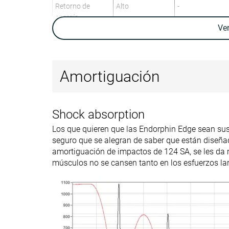
Retorno de
Alto
-
energía
Ve
Tracción
-
-
Arch support
Neutral
Neutral
Amortiguación
Peso laboratorio
9.5 oz / 269g
8.7 oz / 248g
Peso marca
9.1 oz / 258g
8.8 oz / 249g
Lightweight
✗
✓
Shock absorption
Drop laboratorio
7.1 mm
13.0 mm
Los que quieren que las Endorphin Edge sean sus p
Drop marca
6.0 mm
10.0 mm
seguro que se alegran de saber que están diseña
amortiguación de impactos de 124 SA, se les da m
Técnica de
Medio/antepié
Talón
músculos no se cansen tanto en los esfuerzos la
carrera
Tallan bien
Media talla más
Talla
pequeñas
Rigidez de la
-
-
mediasuela