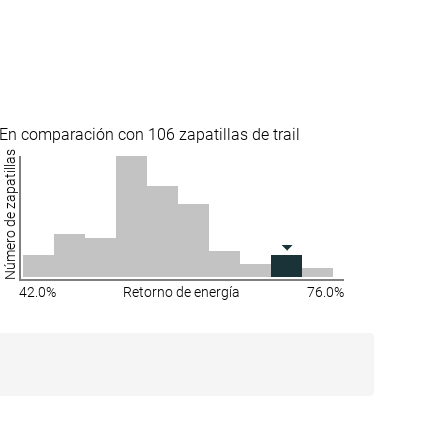
Estándar
Estándar
Ancho
✓
✗
En comparación con 106 zapatillas de trail
Todas las
Verano
Número de zapatillas
estaciones
Todas las
estaciones
✓
✓
✓
✓
42.0%
Retorno de energía
76.0%
#242
#249
r
35% inferior
33% inferior
#179
#279
Top 48%
25% inferior