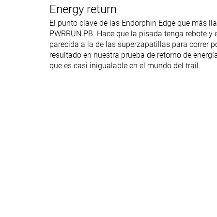
Energy return
parte delantera
El punto clave de las Endorphin Edge que más lla
Flexibilidad
Rígida
-
PWRRUN PB. Hace que la pisada tenga rebote y es
Rigidez torsional
Rígidas
Rígidas
parecida a la de las superzapatillas para correr 
resultado en nuestra prueba de retorno de energía 
Rigidez del
Moderado
Moderado
que es casi inigualable en el mundo del trail.
contrafuerte del
talón
Profundidad del
3.4 mm
2.9 mm
dibujo de la suela
Altura de la suela
33.4 mm
34.7 mm
en la zona del
talón laboratorio
Altura de la suela
36.0 mm
36.5 mm
en la zona del
talón marca
Antepié
26.3 mm
21.7 mm
laboratorio
30.0 mm
26.5 mm