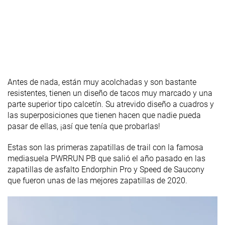
del talón
Profundidad
4.5 mm
3.3 mm
3.0 mm
del dibujo de
la suela
Altura de la
36.3 mm
37.3 mm
40.0 mm
suela en la
Antes de nada, están muy acolchadas y son bastante
zona del talón
resistentes, tienen un diseño de tacos muy marcado y una
laboratorio
parte superior tipo calcetín. Su atrevido diseño a cuadros y
Altura de la
36.5 mm
33.0 mm
42.0 mm
las superposiciones que tienen hacen que nadie pueda
suela en la
pasar de ellas, ¡así que tenía que probarlas!
zona del talón
marca
Estas son las primeras zapatillas de trail con la famosa
mediasuela PWRRUN PB que salió el año pasado en las
Antepié
31.1 mm
33.1 mm
33.0 mm
zapatillas de asfalto Endorphin Pro y Speed de Saucony
laboratorio
que fueron unas de las mejores zapatillas de 2020.
Antepié
32.5 mm
29.0 mm
37.0 mm
marca
Estándar
Estándar
Estándar
Anchuras
Ancho