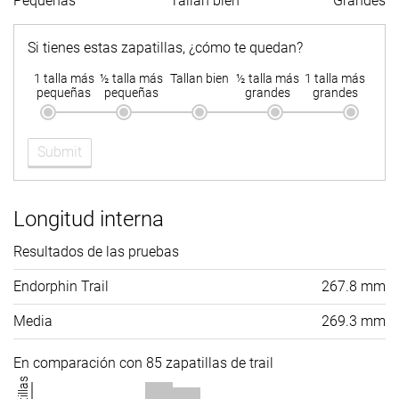
Pequeñas
Tallan bien
Grandes
laboratorio
4.0 mm
4.0 mm
5.0 mm
Drop marca
Si tienes estas zapatillas, ¿cómo te quedan?
Técnica de
Medio/antepié
Medio/antepié
Medio/antepi
carrera
1 talla más
½ talla más
Tallan bien
½ talla más
1 talla más
pequeñas
pequeñas
grandes
grandes
Tallan bien
Media talla más
Tallan bien
Talla
pequeñas
Submit
Rigidez de la
-
Blanda
-
mediasuela
Longitud interna
Diferencia de
-
Pequeña
Grande
la rigidez de la
Resultados de las pruebas
mediasuela
en frío
Endorphin Trail
267.8 mm
Durabilidad
-
Buena
Muy mala
Media
269.3 mm
de la parte
delantera
En comparación con 85 zapatillas de trail
Durabilidad
-
Alta
Baja
del acolchado