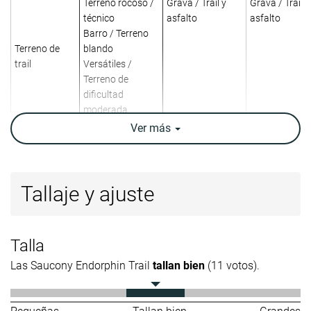
Terreno rocoso /
Grava / Trail y
Grava / Trail y
técnico
asfalto
asfalto
Barro / Terreno
Terreno de
blando
trail
Versátiles /
Terreno de
dificultad
moderada
Ver
más
Absorción de
-
Alta
Moderada
impactos
Retorno de
-
Moderado
Moderado
Tallaje y ajuste
energía
Arch support
Neutral
Neutral
Neutral
Talla
Peso
11 oz / 312g
10.9 oz / 309g
12.1 oz / 342
laboratorio
Las Saucony Endorphin Trail
tallan bien
(11 votos).
10.4 oz / 295g
10.5 oz / 297g
12.9 oz / 365
Peso marca
Drop
5.2 mm
4.2 mm
7.0 mm