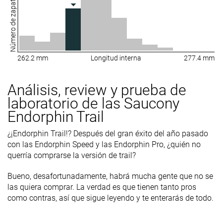
Número de zapatillas
del talón
Durabilidad
-
Buena
Decente
de la suela
exterior
262.2 mm
Longitud interna
277.4 mm
Transpirabilidad
-
Media
Media
Análisis, review y prueba de
Anchura /
Media
Media
Media
ajuste
laboratorio de las Saucony
Endorphin Trail
Anchura de la
-
Media
Media
parte
¿¡Endorphin Trail!? Después del gran éxito del año pasado
delantera
con las Endorphin Speed y las Endorphin Pro, ¿quién no
querría comprarse la versión de trail?
Flexibilidad
-
Rígida
Rígida
Rigidez
Rígidas
Rígidas
Rígidas
Bueno, desafortunadamente, habrá mucha gente que no se
torsional
las quiera comprar. La verdad es que tienen tanto pros
como contras, así que sigue leyendo y te enterarás de todo.
Rigidez del
Rígido
Moderado
Rígido
contrafuerte