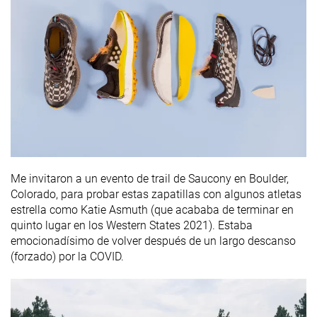
disponibles
Extra Ancho
-
Todas las
Todas las
Estación
estaciones
estaciones
Removable
✓
✓
✓
insole
Orthotic
✓
✓
✓
friendly
Clasificación
#298
#85
#273
20% inferior
Top 23%
27% infer
Me invitaron a un evento de trail de Saucony en Boulder,
Popularidad
#328
#15
#111
12% inferior
Top 5%
Top 30%
Colorado, para probar estas zapatillas con algunos atletas
estrella como Katie Asmuth (que acababa de terminar en
quinto lugar en los Western States 2021). Estaba
emocionadísimo de volver después de un largo descanso
(forzado) por la COVID.