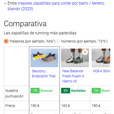
Entre
mejores zapatillas para correr por barro / terreno
blando (2023)
Comparativa
Las zapatillas de running más parecidas
Palabras (por ejemplo, “Alta”)
Números (por ejemplo, "73 %")
Saucony
New Balance
HOKA Stinso
Endorphin Trail
Fresh Foam X
Hierro v9
Nuestra
75
Buenas
85
Geniales
76
Buenas
puntuación
Precio
180 €
160 €
180 €