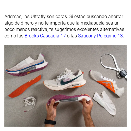
Rigidez del
Moderado
Rígido
Rígido
contrafuerte
Además, las Ultrafly son caras. Si estás buscando ahorrar
del talón
algo de dinero y no te importa que la mediasuela sea un
poco menos reactiva, te sugerimos excelentes alternativas
Profundidad
3.0 mm
3.0 mm
3.0 mm
como las
Brooks Cascadia 17
o las
Saucony Peregrine 13
.
del dibujo de
la suela
Altura de la
36.6 mm
47.3 mm
38.1 mm
suela en la
zona del talón
laboratorio
Altura de la
38.0 mm
49.0 mm
38.0 mm
suela en la
zona del talón
marca
Antepié
24.8 mm
36.7 mm
27.4 mm
laboratorio
Antepié
29.5 mm
41.0 mm
29.5 mm
marca