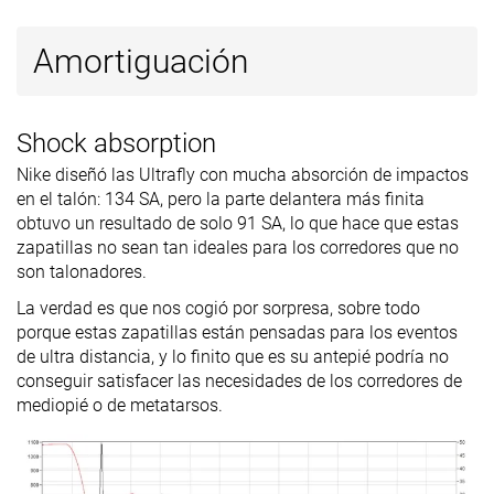
Anchuras
Estándar
Estándar
Estándar
Amortiguación
disponibles
Heavy
✗
✓
✗
Shock absorption
Todas las
Todas las
Todas las
Estación
estaciones
estaciones
estaciones
Nike diseñó las Ultrafly con mucha absorción de impactos
en el talón: 134 SA, pero la parte delantera más finita
Removable
✓
✓
✗
obtuvo un resultado de solo 91 SA, lo que hace que estas
insole
zapatillas no sean tan ideales para los corredores que no
son talonadores.
Orthotic
✓
✓
✗
friendly
La verdad es que nos cogió por sorpresa, sobre todo
porque estas zapatillas están pensadas para los eventos
Clasificación
#224
#242
#50
40% inferior
35% inferior
Top 14%
de ultra distancia, y lo finito que es su antepié podría no
Popularidad
#251
#179
#186
conseguir satisfacer las necesidades de los corredores de
32% inferior
Top 48%
Top 50%
mediopié o de metatarsos.