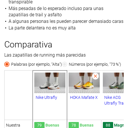
transpirable
Más pesadas de lo esperado incluso para unas
zapatillas de trail y asfalto
A algunas personas les pueden parecer demasiado caras
La parte delantera no es muy alta
Comparativa
Las zapatillas de running más parecidas
Palabras (por ejemplo, “Alta”)
Números (por ejemplo, "73 %")
Nike Ultrafly
HOKA Mafate X
Nike ACG
Ultrafly Trail
Nuestra
79
Buenas
78
Buenas
88
Magníf