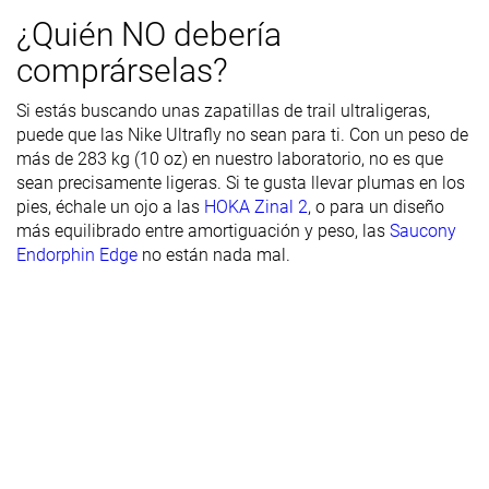
delantera
¿Quién NO debería
Durabilidad
Alta
Alta
Alta
comprárselas?
del acolchado
del talón
Si estás buscando unas zapatillas de trail ultraligeras,
Durabilidad
Buena
Buena
Buena
puede que las Nike Ultrafly no sean para ti. Con un peso de
de la suela
más de 283 kg (10 oz) en nuestro laboratorio, no es que
exterior
sean precisamente ligeras. Si te gusta llevar plumas en los
pies, échale un ojo a las
HOKA Zinal 2
, o para un diseño
Transpirabilidad
Media
Media
Baja
más equilibrado entre amortiguación y peso, las
Saucony
Endorphin Edge
no están nada mal.
Anchura /
Media
Ancha
Media
ajuste
Anchura de la
Ancha
Media
Ancha
parte
delantera
Flexibilidad
Rígida
Rígida
Moderada
Rigidez
Rígidas
Rígidas
Moderadas
torsional