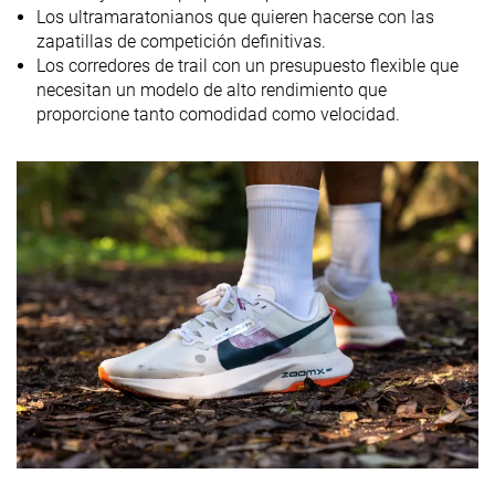
Drop
11.8 mm
10.6 mm
10.7 mm
Los ultramaratonianos que quieren hacerse con las
laboratorio
zapatillas de competición definitivas.
8.5 mm
8.0 mm
8.5 mm
Drop marca
Los corredores de trail con un presupuesto flexible que
necesitan un modelo de alto rendimiento que
Técnica de
Talón
Talón
Talón
proporcione tanto comodidad como velocidad.
carrera
Tallan bien
Tallan un poquito
Tallan bien
Talla
pequeño
Rigidez de la
-
Equilibrada
Blanda
mediasuela
Diferencia de
Pequeña
Pequeña
Pequeña
la rigidez de la
mediasuela
en frío
Placa
Placa de carbono
Placa de carbono
Placa de carb
Durabilidad
Muy mala
Mala
Mala
de la parte