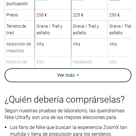
puntuación
Precio
250 €
225 €
250 €
Terreno de
Grava / Trail y
Grava / Trail y
Grava / Trail y
trail
asfalto
asfalto
asfalto
Absorción de
Alta
Alta
Alta
impactos
Retorno de
Alto
Moderado
Alto
energía
Ver
más
Tracción
-
Alta
Alta
Arch support
Neutral
Neutral
Neutral
¿Quién debería comprárselas?
Peso
10.5 oz / 299g
11.8 oz / 335g
9.8 oz / 278g
laboratorio
Según nuestras pruebas de laboratorio, las queridísimas
10.1 oz / 286g
12.1 oz / 343g
9.5 oz / 269g
Peso marca
Nike Ultrafly son una de las mejores elecciones para:
Los fans de Nike que buscan la experiencia ZoomX tan
Lightweight
✗
✗
✗
mullida y llena de propulsión para los senderos.