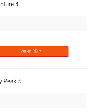
nture 4
Ver en REI
ty Peak 5