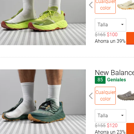
Cualquier
color
Talla
$165
$100
Ahorra un 39%
New Balance
85
Geniales
Cualquier
color
Talla
$155
$120
Ahorra un 23%