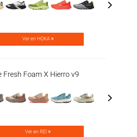
Ver en HOKA
 Fresh Foam X Hierro v9
Ver en REI