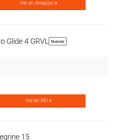
Ver en Amazon
o Glide 4 GRVL
Nuevas
Ver en REI
egrine 15