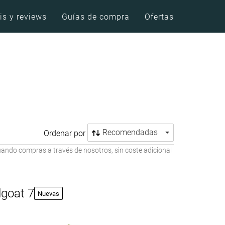
is y reviews
Guías de compra
Ofertas
o
Recomendadas
Ordenar por
ando compras a través de nosotros, sin coste adicional
goat 7
Nuevas