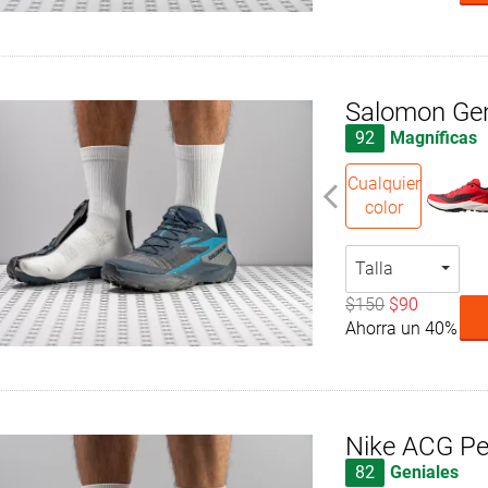
Salomon Ge
92
Magníficas
Cualquier
color
Talla
$150
$90
Ahorra un 40%
Nike ACG Pe
82
Geniales