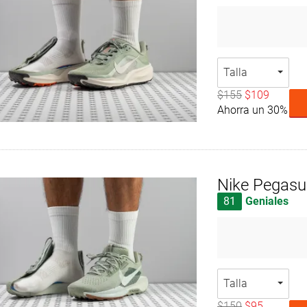
Talla
$155
$109
Ahorra un 30%
Nike Pegasus
81
Geniales
Talla
$150
$95