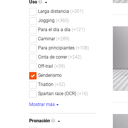
Uso
Larga distancia
(+301)
Jogging
(+360)
Para el día a día
(+121)
Caminar
(+289)
Para principiantes
(+108)
Cinta de correr
(+242)
Off-trail
(+39)
Senderismo
Triatlón
(+52)
Spartan race (OCR)
(+16)
Mostrar más
Pronación