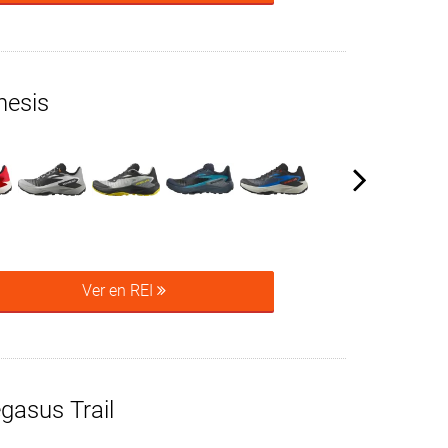
nesis
Ver en REI
gasus Trail