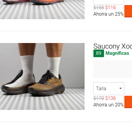
$155
$116
Ahorra un 25%
Saucony Xod
89
Magníficas
Talla
$170
$136
Ahorra un 20%