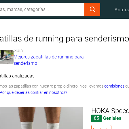
Anális
atillas de running para senderism
Guía
Mejores zapatillas de running para
senderismo
tillas analizadas
s las zapatillas con nuestro propio dinero. Nos llevamos
comisiones
cu
Por qué deberías confiar en nosotros?
HOKA Speed
85
Geniales