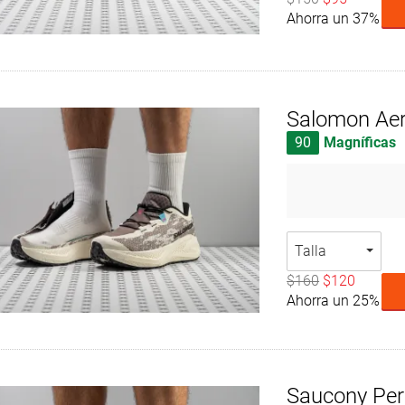
Ahorra un 37%
Salomon Aer
90
Magníficas
Talla
$160
$120
Ahorra un 25%
Saucony Per