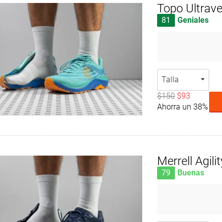
Topo Ultrave
81
Geniales
Talla
$150
$93
Ahorra un 38%
Merrell Agili
79
Buenas