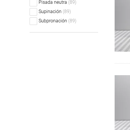
Pisada neutra
(89)
Supinación
(89)
Subpronación
(89)