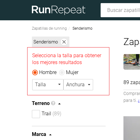
Zapatillas de running
Senderismo
Zap
Senderismo
Selecciona la talla para obtener
los mejores resultados
Hombre
Mujer
89 zapa
Talla
Anchura
Compramo
para ti.
¿
Terreno
Trail
(89)
Marca