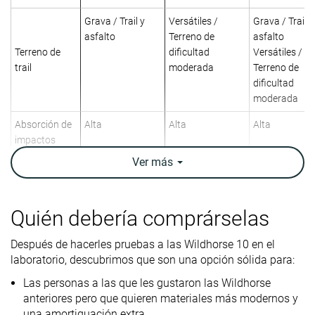
Grava / Trail y
Versátiles /
Grava / Trail y
asfalto
Terreno de
asfalto
Terreno de
dificultad
Versátiles /
trail
moderada
Terreno de
dificultad
moderada
Absorción de
Alta
Alta
Alta
impactos
Ver
más
Retorno de
Moderado
Moderado
Bajo
energía
Tracción
-
Alta
Alta
Quién debería comprárselas
Arch support
Neutral
Neutral
Neutral
Después de hacerles pruebas a las Wildhorse 10 en el
laboratorio, descubrimos que son una opción sólida para:
Peso
11 oz / 312g
11.1 oz / 315g
9.5 oz / 269g
laboratorio
Las personas a las que les gustaron las Wildhorse
11 oz / 311g
11.7 oz / 332g
9.7 oz / 275g
Peso marca
anteriores pero que quieren materiales más modernos y
una amortiguación extra.