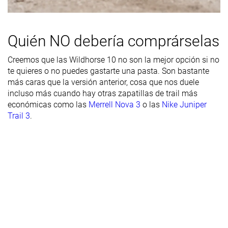
Durabilidad
Alta
Media
Alta
del acolchado
Quién NO debería comprárselas
del talón
Durabilidad
Decente
Buena
Buena
Creemos que las Wildhorse 10 no son la mejor opción si no
de la suela
te quieres o no puedes gastarte una pasta. Son bastante
exterior
más caras que la versión anterior, cosa que nos duele
incluso más cuando hay otras zapatillas de trail más
Transpirabilidad
Media
Media
Alta
económicas como las
Merrell Nova 3
o las
Nike Juniper
Trail 3
.
Anchura /
Media
Media
Media
ajuste
Anchura de la
Media
Media
Media
parte
delantera
Flexibilidad
Moderada
Rígida
Moderada
Rigidez
Moderadas
Rígidas
Flexibles
torsional