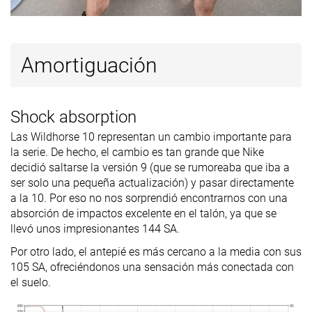
Anchuras
Estándar
Estándar
Estándar
disponibles
Ancho
Amortiguación
Heavy
✓
✓
✗
Todas las
Todas las
Verano
Estación
estaciones
estaciones
Todas las
Shock absorption
estaciones
Las Wildhorse 10 representan un cambio importante para
Removable
✓
✓
✓
la serie. De hecho, el cambio es tan grande que Nike
insole
decidió saltarse la versión 9 (que se rumoreaba que iba a
ser solo una pequeña actualización) y pasar directamente
Orthotic
✓
✓
✓
a la 10. Por eso no nos sorprendió encontrarnos con una
friendly
absorción de impactos excelente en el talón, ya que se
Clasificación
#197
#119
#134
47% inferior
Top 32%
Top 36%
llevó unos impresionantes 144 SA.
Popularidad
#108
#144
#43
Por otro lado, el antepié es más cercano a la media con sus
Top 29%
Top 39%
Top 12%
105 SA, ofreciéndonos una sensación más conectada con
el suelo.