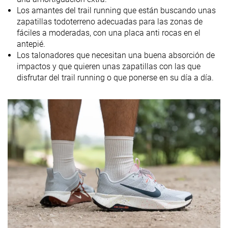
Drop
10.9 mm
9.0 mm
10.1 mm
Los amantes del trail running que están buscando unas
laboratorio
9.5 mm
8.0 mm
8.0 mm
zapatillas todoterreno adecuadas para las zonas de
Drop marca
fáciles a moderadas, con una placa anti rocas en el
Técnica de
Talón
Talón
Talón
antepié.
carrera
Medio/antepié
Los talonadores que necesitan una buena absorción de
impactos y que quieren unas zapatillas con las que
Tallan bien
Tallan un poquito
Tallan bien
disfrutar del trail running o que ponerse en su día a día.
Talla
pequeño
Rigidez de la
Equilibrada
Equilibrada
Blanda
mediasuela
Diferencia de
Normal
Pequeña
Normal
la rigidez de la
mediasuela
en frío
Placa
Rock plate
✗
✗
Durabilidad
Muy mala
Decente
Buena
de la parte
delantera