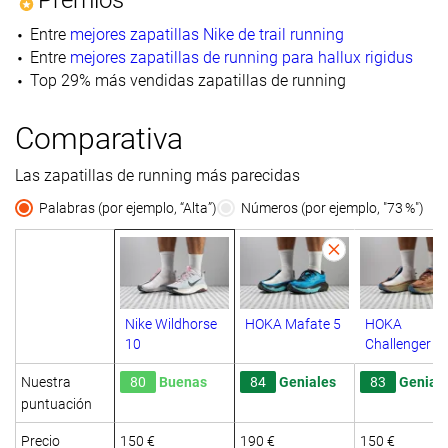
Entre
mejores zapatillas Nike de trail running
Entre
mejores zapatillas de running para hallux rigidus
Top 29% más vendidas zapatillas de running
Comparativa
Las zapatillas de running más parecidas
Palabras (por ejemplo, “Alta”)
Números (por ejemplo, "73 %")
Nike Wildhorse
HOKA Mafate 5
HOKA
10
Challenger 8
Nuestra
80
Buenas
84
Geniales
83
Genial
puntuación
Precio
150 €
190 €
150 €