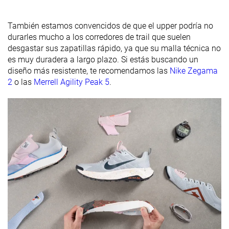
Rigidez del
Moderado
Moderado
Rígido
contrafuerte
También estamos convencidos de que el upper podría no
del talón
durarles mucho a los corredores de trail que suelen
desgastar sus zapatillas rápido, ya que su malla técnica no
Profundidad
3.4 mm
4.4 mm
3.7 mm
es muy duradera a largo plazo. Si estás buscando un
del dibujo de
diseño más resistente, te recomendamos las
Nike Zegama
la suela
2
o las
Merrell Agility Peak 5
.
Altura de la
38.3 mm
42.9 mm
40.2 mm
suela en la
zona del talón
laboratorio
Altura de la
38.0 mm
45.0 mm
42.0 mm
suela en la
zona del talón
marca
Antepié
27.4 mm
33.9 mm
30.1 mm
laboratorio
Antepié
28.5 mm
37.0 mm
34.0 mm
marca