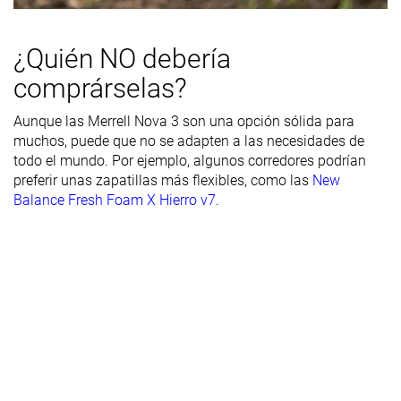
del acolchado
del talón
¿Quién NO debería
Durabilidad
Buena
Decente
Buena
de la suela
comprárselas?
exterior
Aunque las Merrell Nova 3 son una opción sólida para
Transpirabilidad
Media
Media
Media
muchos, puede que no se adapten a las necesidades de
todo el mundo. Por ejemplo, algunos corredores podrían
Anchura /
Estrecha
Media
Media
preferir unas zapatillas más flexibles, como las
New
ajuste
Balance Fresh Foam X Hierro v7
.
Anchura de la
Media
Media
Media
parte
delantera
Flexibilidad
Moderada
Flexible
-
Rigidez
Rígidas
Flexibles
Rígidas
torsional
Rigidez del
Flexible
Flexible
Moderado
contrafuerte