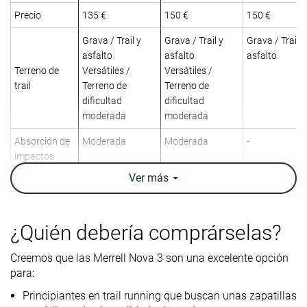
Precio
135 €
150 €
150 €
Grava / Trail y
Grava / Trail y
Grava / Trail y
asfalto
asfalto
asfalto
Terreno de
Versátiles /
Versátiles /
trail
Terreno de
Terreno de
dificultad
dificultad
moderada
moderada
Absorción de
Moderada
Moderada
-
impactos
Ver
más
Retorno de
Moderado
Bajo
-
energía
Tracción
-
Moderada
-
¿Quién debería comprárselas?
Arch support
Neutral
Neutral
Neutral
Creemos que las Merrell Nova 3 son una excelente opción
para:
Peso
10.8 oz / 305g
9.6 oz / 272g
9.9 oz / 281g
laboratorio
Principiantes en trail running que buscan unas zapatillas
10.4 oz / 295g
9.7 oz / 275g
9.9 oz / 280g
Peso marca