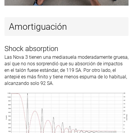
disponibles
Todas las
Todas las
Todas las
Estación
estaciones
estaciones
estaciones
Amortiguación
Removable
✓
✓
✓
insole
Shock absorption
Orthotic
✓
✓
✓
Las Nova 3 tienen una mediasuela moderadamente gruesa,
friendly
así que no nos sorprendió que su absorción de impactos
Clasificación
#345
#278
#261
43% inferior
25% inferior
30% infer
en el talón fuese estándar, de 119 SA. Por otro lado, el
antepié es más finito y tiene menos espuma de lo habitual,
Popularidad
#299
#181
#267
Top 50%
Top 49%
28% infer
alcanzando solo 92 SA.