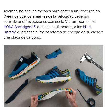
del talón
Además, no son las mejores para correr a un ritmo rápido.
Profundidad
3.5 mm
4.0 mm
2.5 mm
Creemos que los amantes de la velocidad deberían
del dibujo de
considerar otras opciones con suela Vibram, como las
la suela
HOKA Speedgoat 5
, que son equilibradas; o las
Nike
Altura de la
34.1 mm
37.7 mm
31.0 mm
Ultrafly
, que tienen el mejor retorno de energía de su clase y
suela en la
una placa de carbono.
zona del talón
laboratorio
Altura de la
29.0 mm
29.0 mm
32.6 mm
suela en la
zona del talón
marca
Antepié
24.2 mm
25.6 mm
23.8 mm
laboratorio
Antepié
21.0 mm
21.0 mm
26.6 mm
marca
Estándar
Estándar
Estándar
Anchuras
Ancho
Ancho