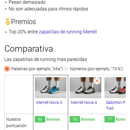
Pesan demasiado
No son adecuadas para ritmos rápidos
Premios
Top 20% entre
zapatillas de running Merrell
Comparativa
Las zapatillas de running más parecidas
Palabras (por ejemplo, “Alta”)
Números (por ejemplo, "73 %")
Merrell Nova 3
Merrell Nova 4
Salomon Pul
Trail
Nuestra
80
Buenas
76
Buenas
77
Buenas
puntuación