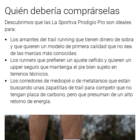
Tracción
Alta
Alta
Alta
Quién debería comprárselas
Arch support
Neutral
Neutral
Neutral
Descubrimos que las La Sportiva Prodigio Pro son ideales
para:
Peso
9.6 oz / 272g
9.8 oz / 278g
10 oz / 283g
laboratorio
Los amantes del trail running que tienen dinero de sobra
9 oz / 255g
9.6 oz / 271g
9.9 oz / 281g
Peso marca
y que quieren un modelo de primera calidad que no sea
de las marcas más conocidas.
Drop
4.1 mm
4.8 mm
6.3 mm
Los runners que prefieren un ajuste ceñido y quieren un
laboratorio
6.0 mm
4.0 mm
8.0 mm
upper seguro que mantenga el pie bien sujeto en
Drop marca
terrenos técnicos.
Técnica de
Medio/antepié
Medio/antepié
Medio/antepi
Los corredores de mediopié o de metatarsos que están
carrera
buscando unas zapatillas de trail para competir que no
tengan placa de carbono, pero que presuman de un alto
Media talla más
Tallan un poquito
Tallan bien
retorno de energía.
Talla
pequeñas
pequeño
Rigidez de la
Equilibrada
Blanda
Equilibrada
mediasuela
Diferencia de
Pequeña
Pequeña
Pequeña