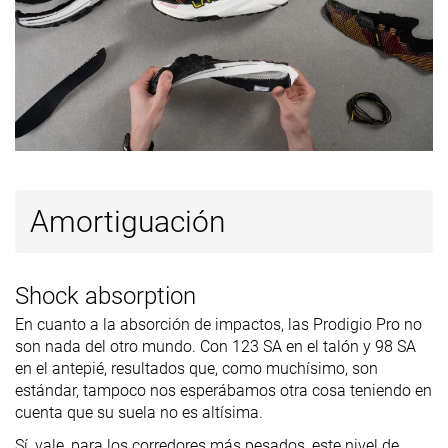
suela en la
zona del talón
marca
Antepié
25.3 mm
26.9 mm
25.8 mm
laboratorio
Antepié
28.0 mm
28.0 mm
28.0 mm
marca
Anchuras
Estándar
Estándar
Estándar
Amortiguación
disponibles
Ancho
Todas las
Todas las
Todas las
Estación
estaciones
estaciones
estaciones
Shock absorption
Removable
✓
✓
✓
En cuanto a la absorción de impactos, las Prodigio Pro no
insole
son nada del otro mundo. Con 123 SA en el talón y 98 SA
en el antepié, resultados que, como muchísimo, son
Orthotic
✓
✓
✓
estándar, tampoco nos esperábamos otra cosa teniendo en
friendly
cuenta que su suela no es altísima.
Clasificación
#100
#46
#59
Top 27%
Top 13%
Top 16%
Sí, vale, para los corredores más pesados, este nivel de