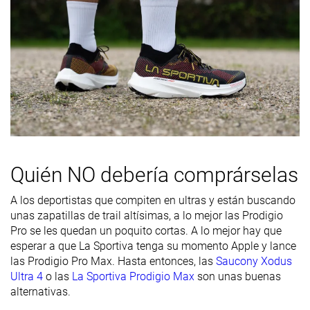
la rigidez de la
mediasuela
en frío
Placa
Rock plate
Rock plate
Rock plate
Durabilidad
Buena
Mala
Decente
de la parte
delantera
Durabilidad
Media
Media
Alta
del acolchado
Quién NO debería comprárselas
del talón
Durabilidad
Buena
Buena
Decente
A los deportistas que compiten en ultras y están buscando
de la suela
unas zapatillas de trail altísimas, a lo mejor las Prodigio
exterior
Pro se les quedan un poquito cortas. A lo mejor hay que
esperar a que La Sportiva tenga su momento Apple y lance
Transpirabilidad
Media
Media
Media
las Prodigio Pro Max. Hasta entonces, las
Saucony Xodus
Ultra 4
o las
La Sportiva Prodigio Max
son unas buenas
Anchura /
Estrecha
Media
Ancha
alternativas.
ajuste