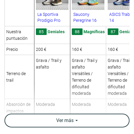
La Sportiva
Saucony
ASICS Trabu
Prodigio Pro
Peregrine 16
14
Nuestra
85
Geniales
88
Magníficas
87
Genial
puntuación
Precio
200 €
160 €
160 €
Grava / Trail y
Grava / Trail y
Grava / Trail y
asfalto
asfalto
asfalto
Terreno de
Versátiles /
Versátiles /
trail
Terreno de
Terreno de
dificultad
dificultad
moderada
moderada
Absorción de
Moderada
Moderada
Moderada
impactos
Ver
más
Retorno de
Moderado
Moderado
Moderado
energía