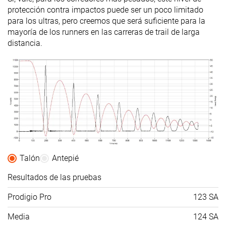
protección contra impactos puede ser un poco limitado
Popularidad
#119
#106
#140
Top 32%
Top 29%
Top 38%
para los ultras, pero creemos que será suficiente para la
mayoría de los runners en las carreras de trail de larga
distancia.
Talón
Antepié
Resultados de las pruebas
Prodigio Pro
123 SA
Media
124 SA