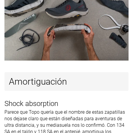
Ancho
Ancho
disponibles
Extra Ancho
Todas las
Todas las
Todas las
Estación
estaciones
estaciones
estaciones
Removable
✓
✓
✓
insole
Orthotic
✓
✓
✓
friendly
Clasificación
#373
#86
#178
38% inferior
Top 23%
Top 48%
Amortiguación
Popularidad
#232
#15
#107
Top 39%
Top 5%
Top 29%
Shock absorption
Parece que Topo quería que el nombre de estas zapatillas
nos dejase claro que están diseñadas para aventuras de
ultra distancia, y su mediasuela nos lo confirmó. Con 134
SA en el talón y 118 SA en el antepié, amortigua los