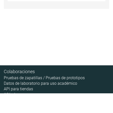
Colaboraciones
Pruebas de zapatillas / Pruebas de prototipos
Datos de laboratorio para uso académico
API para tiendas
Afiliados
Contenido
Acerca de
Pipeline de las zapatillas
Sobre RunRepeat
Guías
Cómo hacemos las pruebas