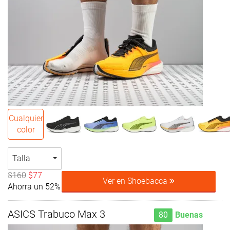
Cualquier
color
Talla
$160
$77
Ver en Shoebacca
Ahorra un 52%
ASICS Trabuco Max 3
80
Buenas