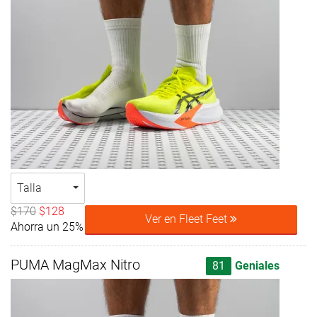
Talla
$170
$128
Ver en Fleet Feet
Ahorra un 25%
PUMA MagMax Nitro
81
Geniales