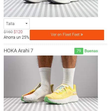
Talla
$160
$120
Ver en Fleet Feet
Ahorra un 25%
HOKA Arahi 7
79
Buenas