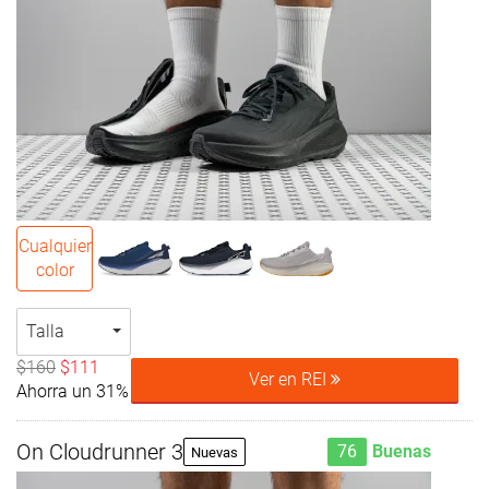
Cualquier
color
Talla
$160
$111
Ver en REI
Ahorra un 31%
On Cloudrunner 3
76
Buenas
Nuevas