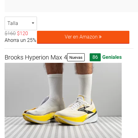
Talla
$160
$120
Ver en Amazon
Ahorra un 25%
Brooks Hyperion Max 4
86
Geniales
Nuevas