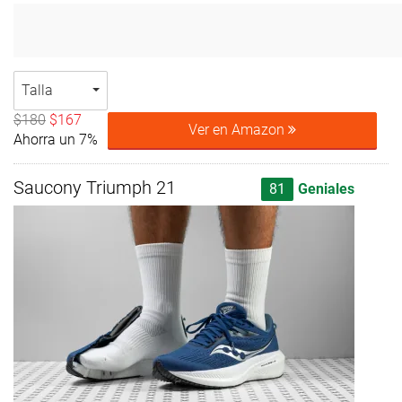
Talla
$180
$167
Ver en Amazon
Ahorra un 7%
Saucony Triumph 21
81
Geniales