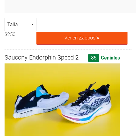
Talla
$250
Ver en Zappos
Saucony Endorphin Speed 2
85
Geniales