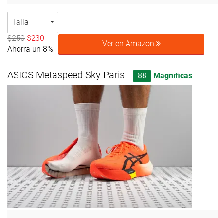
Talla
$250
$230
Ver en Amazon
Ahorra un 8%
ASICS Metaspeed Sky Paris
88
Magníficas