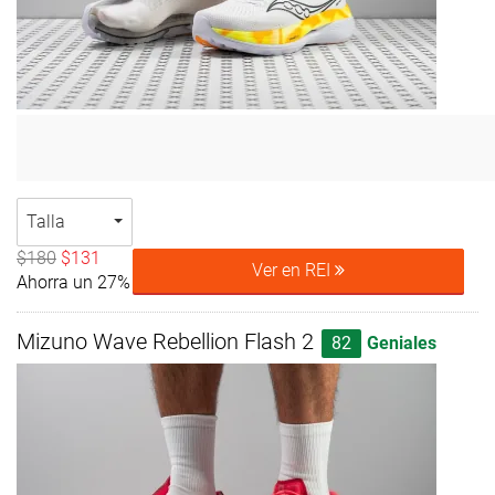
Talla
$180
$131
Ver en REI
Ahorra un 27%
Mizuno Wave Rebellion Flash 2
82
Geniales