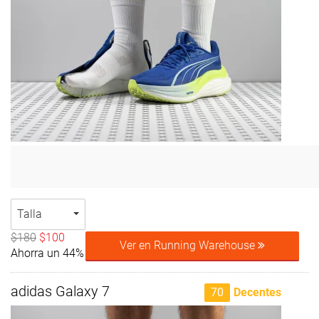
Talla
$180
$100
Ver en Running Warehouse
Ahorra un 44%
adidas Galaxy 7
70
Decentes