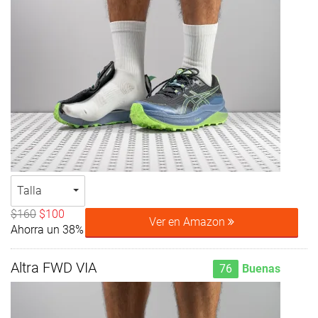
Talla
$160
$100
Ver en Amazon
Ahorra un 38%
Altra FWD VIA
76
Buenas