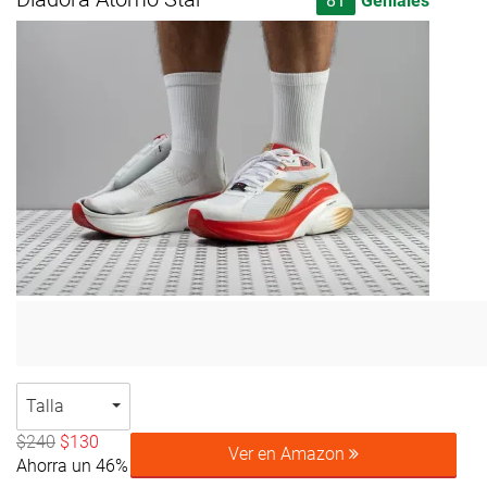
81
Geniales
Talla
$240
$130
Ver en Amazon
Ahorra un 46%