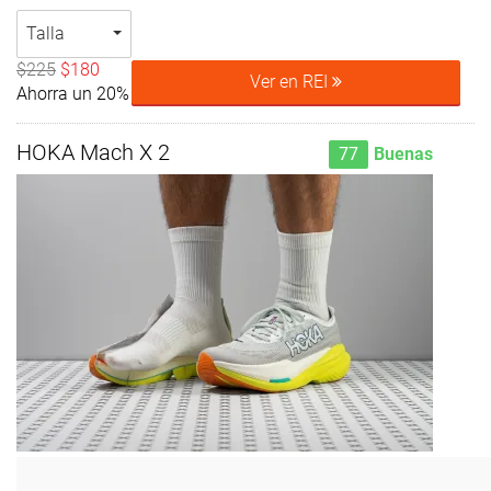
Talla
$225
$180
Ver en REI
Ahorra un 20%
HOKA Mach X 2
77
Buenas