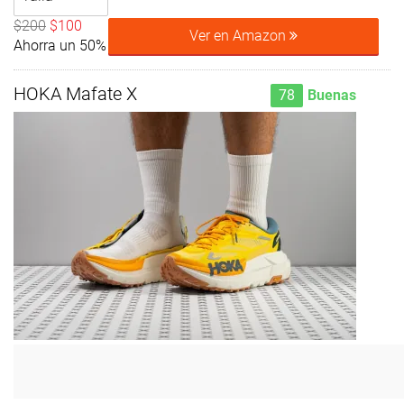
$200
$100
Ver en Amazon
Ahorra un 50%
HOKA Mafate X
78
Buenas