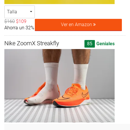
Talla
$160
$109
Ver en Amazon
Ahorra un 32%
Nike ZoomX Streakfly
85
Geniales