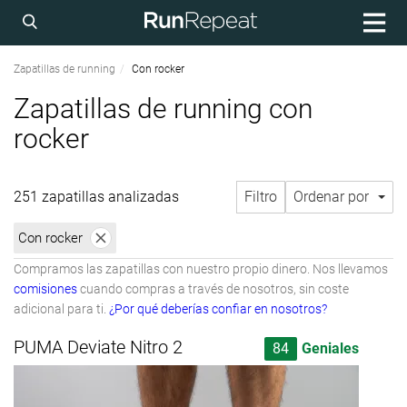
Zapatillas de running
Con rocker
Zapatillas de running con
rocker
251 zapatillas analizadas
Filtro
Ordenar por
Con rocker
Compramos las zapatillas con nuestro propio dinero. Nos llevamos
comisiones
cuando compras a través de nosotros, sin coste
adicional para ti.
¿Por qué deberías confiar en nosotros?
PUMA Deviate Nitro 2
84
Geniales