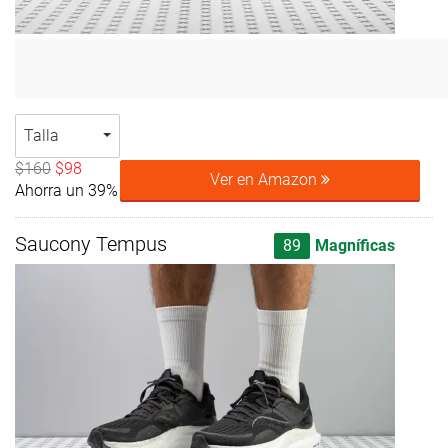
Talla
$160
$98
Ver en Amazon
Ahorra un 39%
Saucony Tempus
89
Magníficas