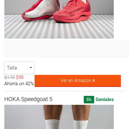
Talla
$170
$98
Ver en Amazon
Ahorra un 42%
HOKA Speedgoat 5
86
Geniales