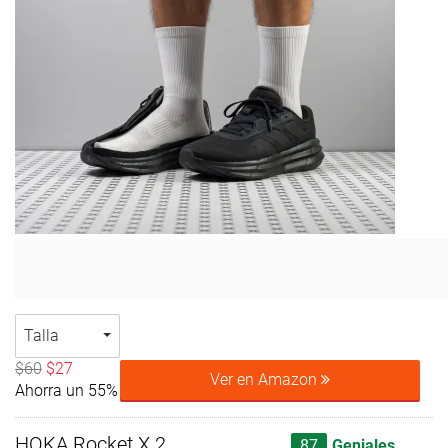
Talla
$60
$27
Ver en Amazon
Ahorra un 55%
HOKA Rocket X 2
87
Geniales