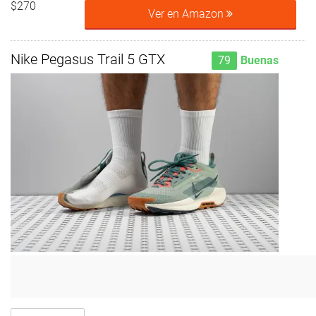
$270
Ver en Amazon
Nike Pegasus Trail 5 GTX
79
Buenas