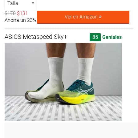
Talla
$170
$131
Ver en Amazon
Ahorra un 23%
ASICS Metaspeed Sky+
85
Geniales