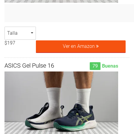
Talla
$197
Ver en Amazon
ASICS Gel Pulse 16
79
Buenas