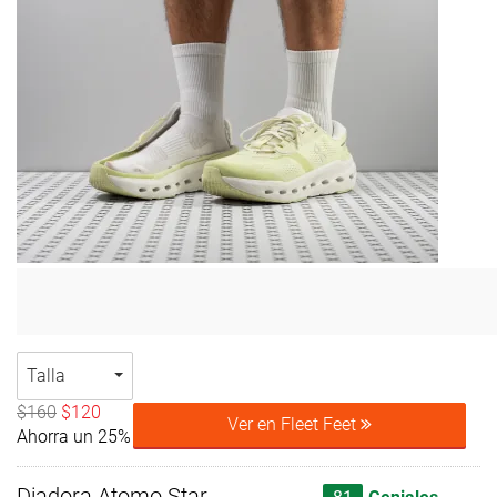
Talla
$160
$120
Ver en Fleet Feet
Ahorra un 25%
Diadora Atomo Star