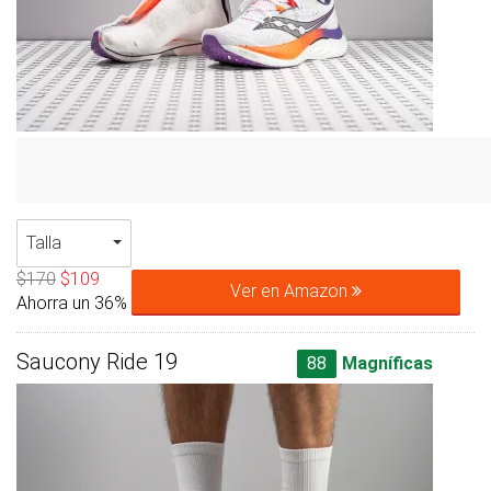
Talla
$170
$109
Ver en Amazon
Ahorra un 36%
Saucony Ride 19
88
Magníficas