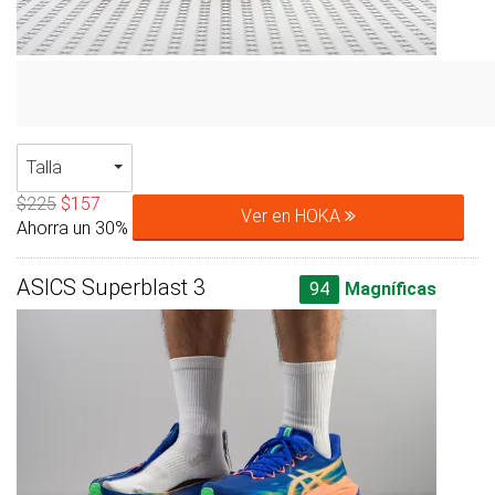
Talla
$225
$157
Ver en HOKA
Ahorra un 30%
ASICS Superblast 3
94
Magníficas