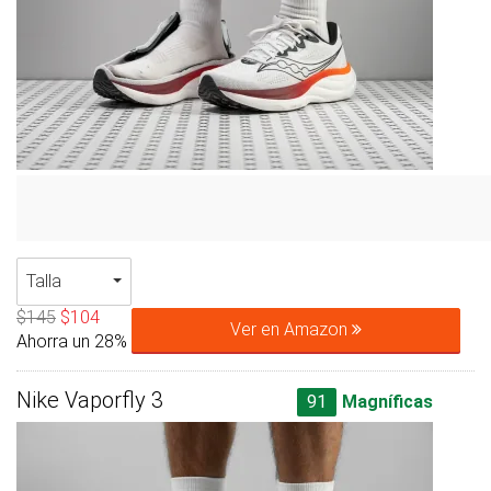
Talla
$145
$104
Ver en Amazon
Ahorra un 28%
Nike Vaporfly 3
91
Magníficas