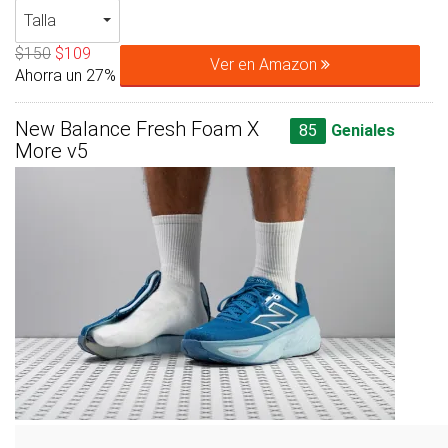
Talla
$150
$109
Ver en Amazon
Ahorra un 27%
New Balance Fresh Foam X
85
Geniales
More v5