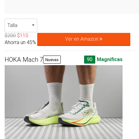
Talla
$200
$110
Ver en Amazon
Ahorra un 45%
HOKA Mach 7
90
Magníficas
Nuevas