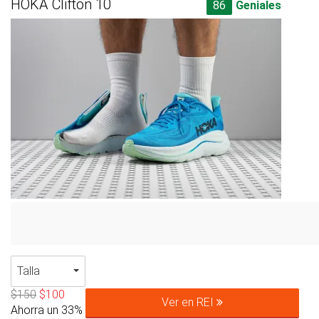
HOKA Clifton 10
86
Geniales
Talla
$150
$100
Ver en REI
Ahorra un 33%