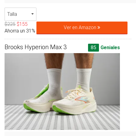
Talla
$225
$155
Ver en Amazon
Ahorra un 31%
Brooks Hyperion Max 3
85
Geniales