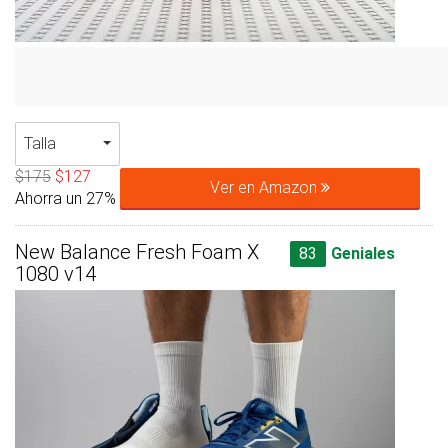
Talla
$175
$127
Ver en Amazon
Ahorra un 27%
New Balance Fresh Foam X
83
Geniales
1080 v14