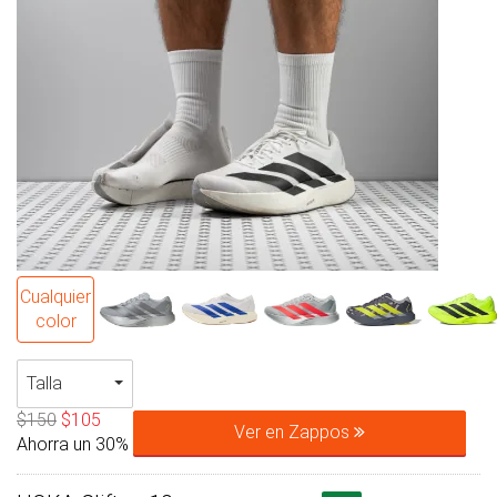
Cualquier
color
Talla
$150
$105
Ver en Zappos
Ahorra un 30%