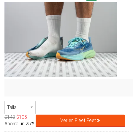
Talla
$140
$105
Ver en Fleet Feet
Ahorra un 25%