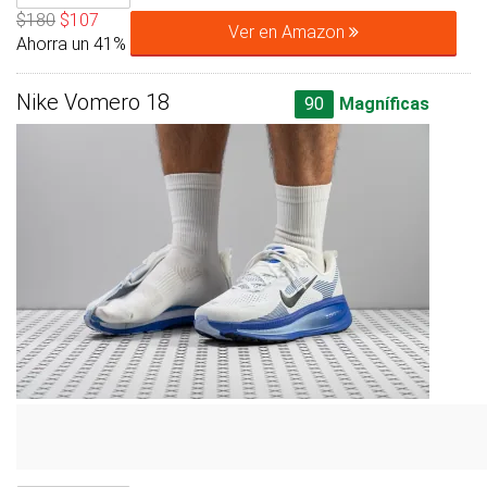
$180
$107
Ver en Amazon
Ahorra un 41%
Nike Vomero 18
90
Magníficas