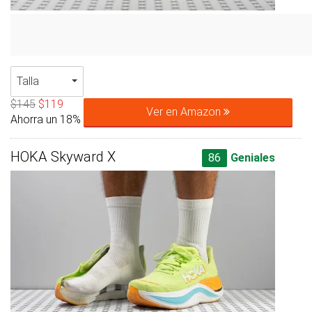
Talla
$145
$119
Ver en Amazon
Ahorra un 18%
HOKA Skyward X
86
Geniales