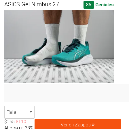
ASICS Gel Nimbus 27
85
Geniales
Talla
$165
$110
Ver en Zappos
Ahorra un 33%