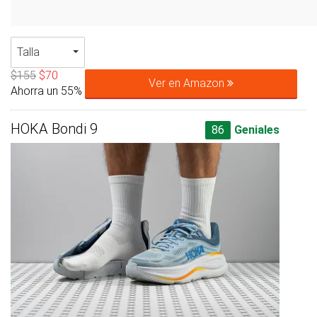
Talla
$155
$70
Ver en Amazon
Ahorra un 55%
HOKA Bondi 9
86
Geniales