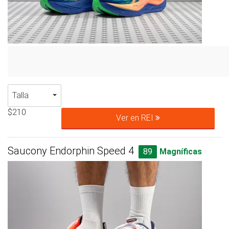
Talla
$210
Ver en REI
Saucony Endorphin Speed 4
89
Magníficas