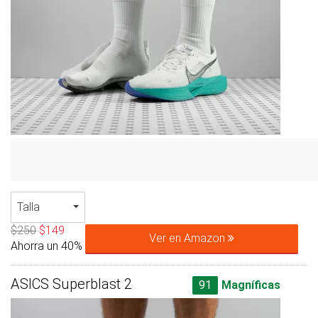
Talla
$250
$149
Ver en Amazon
Ahorra un 40%
ASICS Superblast 2
91
Magníficas