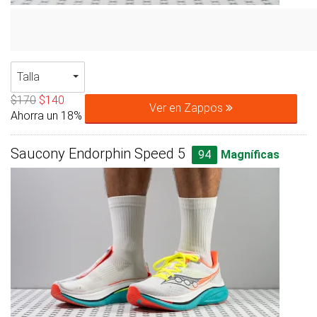
Talla
$170
$140
Ver en Zappos
Ahorra un 18%
Saucony Endorphin Speed 5
94
Magníficas