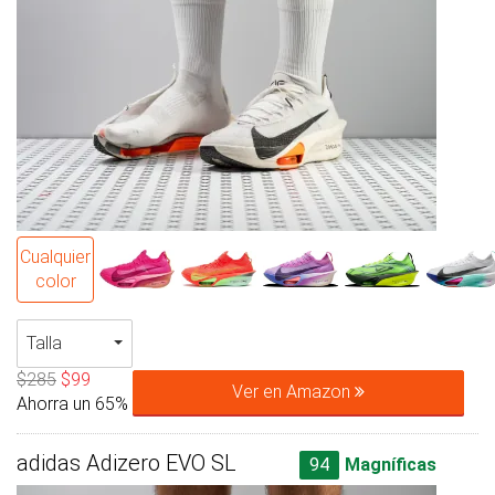
Cualquier
color
Talla
$285
$99
Ver en Amazon
Ahorra un 65%
adidas Adizero EVO SL
94
Magníficas