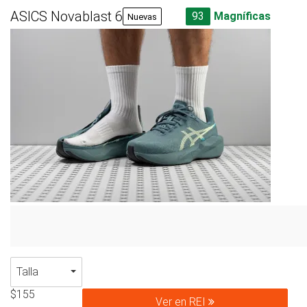
ASICS Novablast 6
93
Magníficas
Nuevas
Talla
$155
Ver en REI