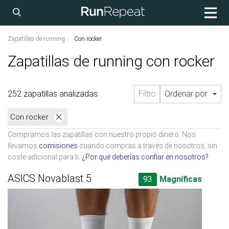
Zapatillas de running
Con rocker
Zapatillas de running con rocker
252 zapatillas analizadas
Filtro
Ordenar por
Con rocker
Compramos las zapatillas con nuestro propio dinero. Nos
llevamos
comisiones
cuando compras a través de nosotros, sin
coste adicional para ti.
¿Por qué deberías confiar en nosotros?
ASICS Novablast 5
93
Magníficas