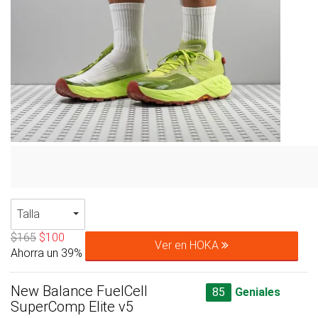
Talla
$165
$100
Ver en HOKA
Ahorra un 39%
New Balance FuelCell
85
Geniales
SuperComp Elite v5