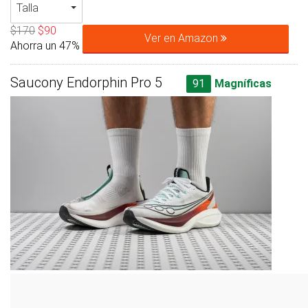
Talla
$170
$90
Ver en Amazon
Ahorra un 47%
Saucony Endorphin Pro 5
91
Magníficas