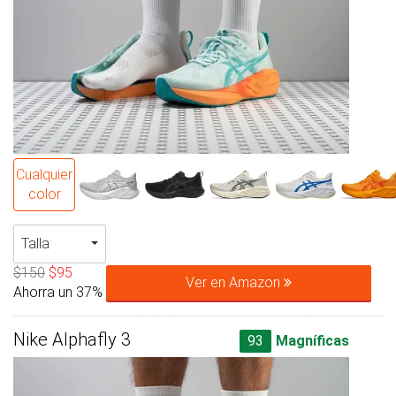
Cualquier
color
Talla
$150
$95
Ver en Amazon
Ahorra un 37%
Nike Alphafly 3
93
Magníficas