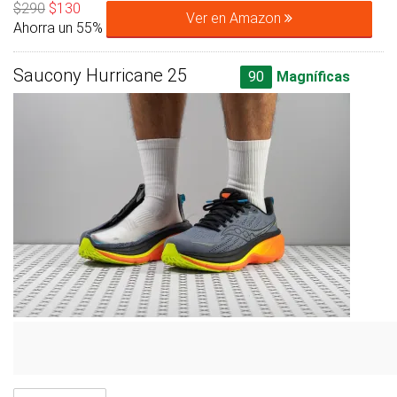
$290
$130
Ver en Amazon
Ahorra un 55%
Saucony Hurricane 25
90
Magníficas