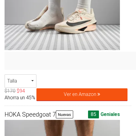
Talla
$170
$94
Ver en Amazon
Ahorra un 45%
HOKA Speedgoat 7
85
Geniales
Nuevas