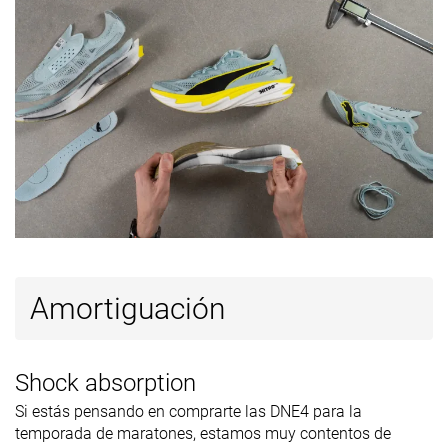
disponibles
Orthotic
✓
✗
✓
friendly
Verano
Todas las
Verano
Estación
Todas las
estaciones
Todas las
estaciones
estaciones
Removable
✓
✗
✓
insole
Clasificación
#37
#12
#14
Top 10%
Top 4%
Top 4%
Popularidad
#48
#105
#130
Top 13%
Top 29%
Top 35%
Amortiguación
Shock absorption
Si estás pensando en comprarte las DNE4 para la
temporada de maratones, estamos muy contentos de