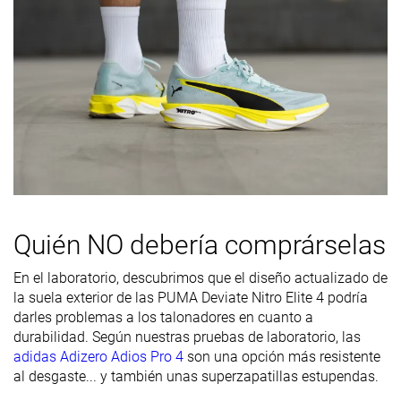
Durabilidad
Mala
Mala
Mala
de la parte
delantera
Durabilidad
Alta
Media
Alta
del acolchado
del talón
Durabilidad
Buena
Mala
Decente
de la suela
exterior
Quién NO debería comprárselas
Transpirabilidad
Alta
Media
Alta
En el laboratorio, descubrimos que el diseño actualizado de
Anchura /
Media
Estrecha
Estrecha
la suela exterior de las PUMA Deviate Nitro Elite 4 podría
ajuste
darles problemas a los talonadores en cuanto a
Anchura de la
Media
Media
Estrecha
durabilidad. Según nuestras pruebas de laboratorio, las
parte
adidas Adizero Adios Pro 4
son una opción más resistente
delantera
al desgaste... y también unas superzapatillas estupendas.