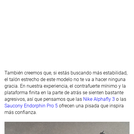
Flexibilidad
Rígida
Rígida
Rígida
Rigidez
Moderadas
Moderadas
Rígidas
torsional
Rigidez del
Flexible
Flexible
Flexible
contrafuerte
del talón
Placa
Placa de carbono
Placa de carbono
Placa de carb
Rocker
✓
✓
✓
También creemos que, si estás buscando más estabilidad,
Talón
37.2 mm
38.5 mm
38.7 mm
el talón estrecho de este modelo no te va a hacer ninguna
laboratorio
gracia. En nuestra experiencia, el contrafuerte mínimo y la
40.0 mm
40.0 mm
39.5 mm
Talón marca
plataforma finita en la parte de atrás se sienten bastante
agresivos, así que pensamos que las
Nike Alphafly 3
o las
Antepié
28.3 mm
30.2 mm
32.7 mm
Saucony Endorphin Pro 5
ofrecen una pisada que inspira
laboratorio
más confianza.
Antepié
32.0 mm
32.0 mm
34.5 mm
marca
Anchuras
Estándar
Estándar
Estándar