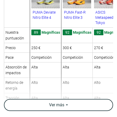
PUMA Deviate
PUMA Fast-R
ASICS
Nitro Elite 4
Nitro Elite 3
Metaspeed S
Tokyo
Nuestra
89
Magníficas
92
Magníficas
92
Magníf
puntuación
Precio
250 €
300 €
270 €
Pace
Competición
Competición
Competición
Absorción de
Alta
Alta
Alta
impactos
Retorno de
Alto
Alto
Alto
energía
Tracción
Alta
Alta
Alta
Ver
más
Arch support
Neutral
Neutral
Neutral