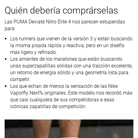
Peso
6.1 oz / 173g
6.1 oz / 173g
5.7 oz / 163g
laboratorio
Quién debería comprárselas
6.2 oz / 177g
6 oz / 170g
6 oz / 170g
Peso marca
Las PUMA Deviate Nitro Elite 4 nos parecen estupendas
Lightweight
✓
✓
✓
para:
Drop
8.9 mm
8.3 mm
6.0 mm
Los runners que vienen de la versión 3 y están buscando
laboratorio
la misma pisada rápida y reactiva, pero en un diseño
8.0 mm
8.0 mm
5.0 mm
Drop marca
más ligero y refinado.
Los amantes de los maratones que están buscando
Técnica de
Talón
Medio/antepié
Medio/antepi
unas superzapatillas sólidas con una tracción excelente,
carrera
Medio/antepié
un retorno de energía sólido y una geometría lista para
competir.
Tallan bien
Tallan bien
Tallan bien
Talla
Los que echan de menos la sensación de las Nike
Vaporfly Next% originales. Este modelo nos recordó más
Rigidez de la
Equilibrada
Equilibrada
Blanda
que casi cualquiera de sus competidoras a esas
mediasuela
icónicas zapatillas de competición.
Diferencia de
Pequeña
Pequeña
Pequeña
la rigidez de la
mediasuela
en frío