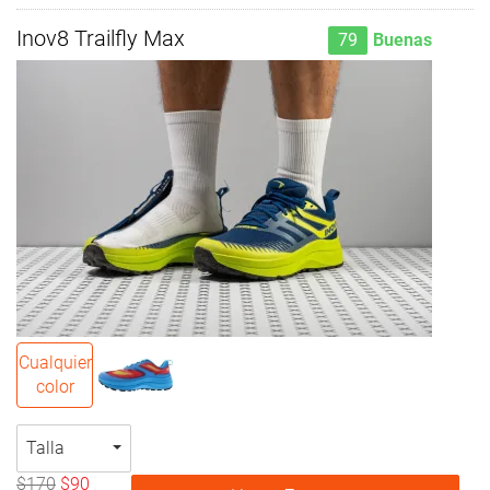
Inov8 Trailfly Max
79
Buenas
Cualquier
color
Talla
$170
$90