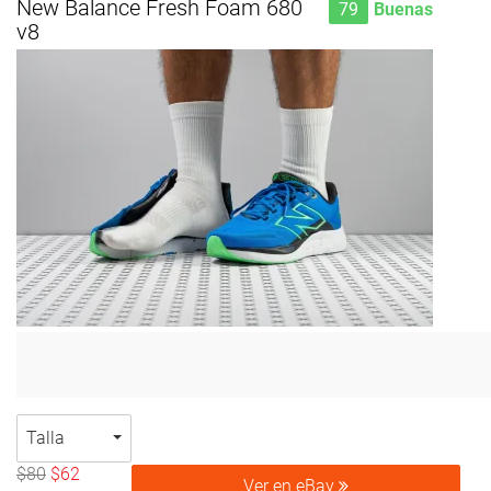
New Balance Fresh Foam 680
79
Buenas
v8
Talla
$80
$62
Ver en eBay