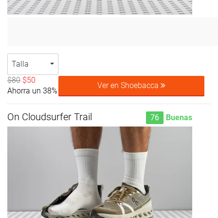
Talla
$80
$50
Ver en Shoebacca
Ahorra un 38%
On Cloudsurfer Trail
76
Buenas