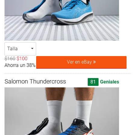
Talla
$160
$100
Ver en eBay
Ahorra un 38%
Salomon Thundercross
81
Geniales