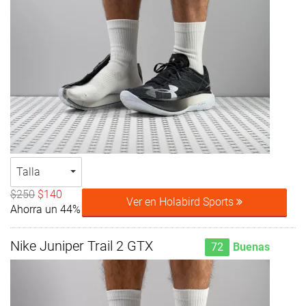
Talla
$250
$140
Ver en Holabird Sports
Ahorra un 44%
Nike Juniper Trail 2 GTX
72
Buenas