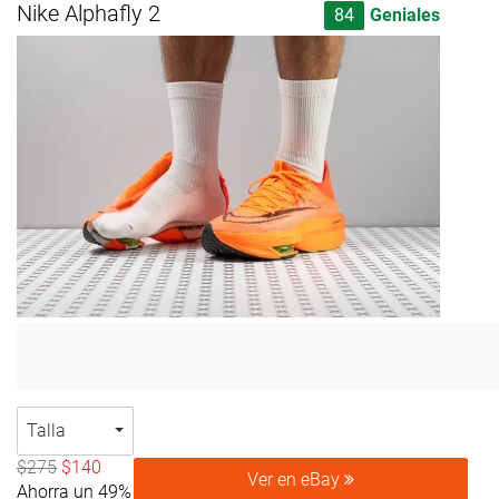
Nike Alphafly 2
84
Geniales
Talla
$275
$140
Ver en eBay
Ahorra un 49%