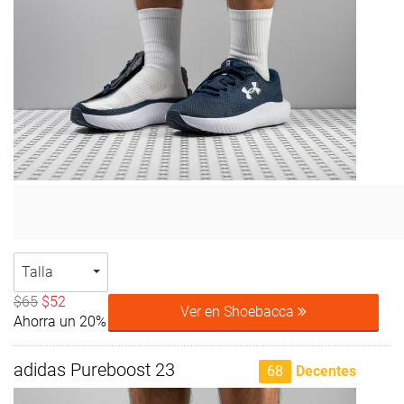
Talla
$65
$52
Ver en Shoebacca
Ahorra un 20%
adidas Pureboost 23
68
Decentes