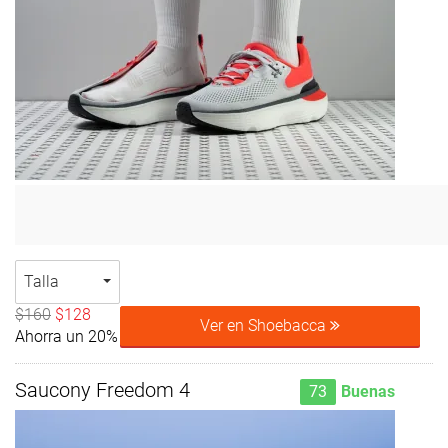
Talla
$160
$128
Ver en Shoebacca
Ahorra un 20%
Saucony Freedom 4
73
Buenas