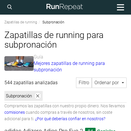
Zapatillas de running
Subpronación
Zapatillas de running para
subpronación
Guía
Mejores zapatillas de running para
subpronación
544 zapatillas analizadas
Filtro
Ordenar por
Subpronación
Compramos las zapatillas con nuestro propio dinero. Nos llevamos
comisiones
cuando compras a través de nosotros, sin coste
adicional para ti.
¿Por qué deberías confiar en nosotros?