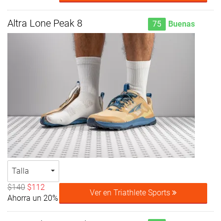
Altra Lone Peak 8
75
Buenas
Talla
$140
$112
Ver en Triathlete Sports
Ahorra un 20%