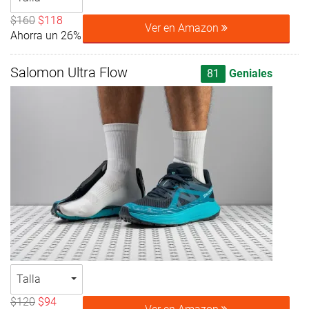
$160
$118
Ver en Amazon
Ahorra un 26%
Salomon Ultra Flow
81
Geniales
Talla
$120
$94