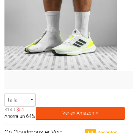
Talla
$140
$51
Ver en Amazon
Ahorra un 64%
On Cloudmonster Void
68
Decentes