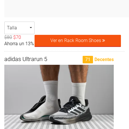
Talla
$80
$70
Ver en Rack Room Shoes
Ahorra un 13%
adidas Ultrarun 5
71
Decentes