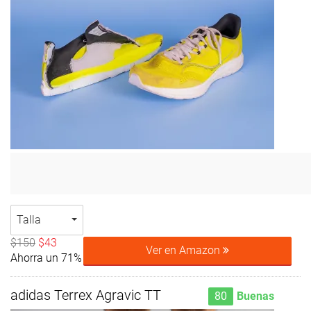
Talla
$150
$43
Ver en Amazon
Ahorra un 71%
adidas Terrex Agravic TT
80
Buenas