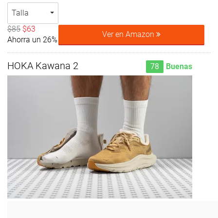
Talla
$85
$63
Ver en Amazon
Ahorra un 26%
HOKA Kawana 2
78
Buenas