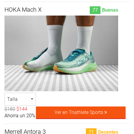
HOKA Mach X
77
Buenas
Talla
$180
$144
Ver en Triathlete Sports
Ahorra un 20%
Merrell Antora 3
71
Decentes