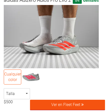
adidas Adizero Adios Pro Evo 2
84
Geniales
Cualquier
color
Talla
$500
Ver en Fleet Feet