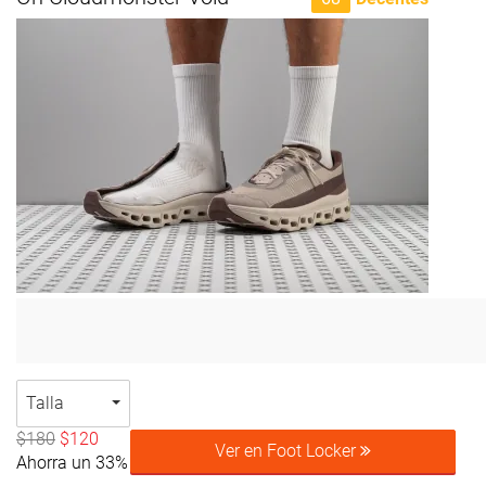
Talla
$180
$120
Ver en Foot Locker
Ahorra un 33%