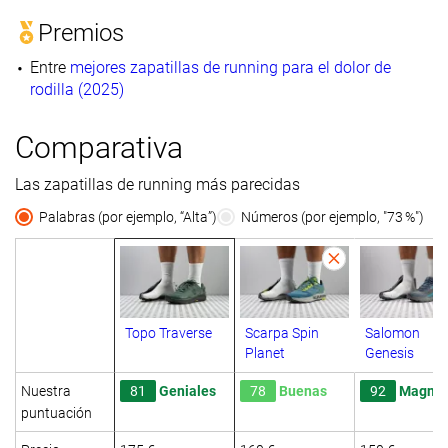
Premios
Entre
mejores zapatillas de running para el dolor de
rodilla (2025)
Comparativa
Las zapatillas de running más parecidas
Palabras (por ejemplo, “Alta”)
Números (por ejemplo, "73 %")
Topo Traverse
Scarpa Spin
Salomon
Planet
Genesis
Nuestra
81
Geniales
78
Buenas
92
Magníf
puntuación