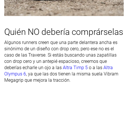
Durabilidad
Alta
Alta
Alta
del acolchado
del talón
Durabilidad
Buena
Decente
Decente
Quién NO debería comprárselas
de la suela
exterior
Algunos runners creen que una parte delantera ancha es
Transpirabilidad
Media
Alta
Media
sinónimo de un diseño con drop cero, pero ese no es el
caso de las Traverse. Si estás buscando unas zapatillas
Anchura /
Ancha
Media
Media
con drop cero y un antepié espacioso, creemos que
ajuste
deberías echarle un ojo a las
Altra Timp 5
o a las
Altra
Olympus 6
, ya que las dos tienen la misma suela Vibram
Anchura de la
Ancha
Media
Media
Megagrip que mejora la tracción.
parte
delantera
Flexibilidad
-
-
Moderada
Rigidez
Rígidas
Rígidas
Moderadas
torsional
Rigidez del
Moderado
Moderado
Rígido