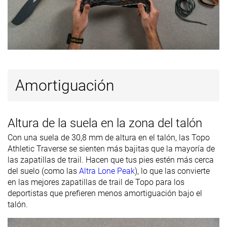
disponibles
Ancho
Todas las
Verano
Todas las
Estación
estaciones
Todas las
estaciones
estaciones
Removable
✓
✓
✓
Amortiguación
insole
Orthotic
✓
✓
✓
friendly
Altura de la suela en la zona del talón
Repelentes al
-
Repelentes al
Impermeabilización
Con una suela de 30,8 mm de altura en el talón, las Topo
agua
agua
Athletic Traverse se sienten más bajitas que la mayoría de
las zapatillas de trail. Hacen que tus pies estén más cerca
Clasificación
#180
#252
#15
Top 49%
32% inferior
Top 5%
del suelo (como las
Altra Lone Peak
), lo que las convierte
Popularidad
#219
#328
#168
41% inferior
12% inferior
Top 45%
en las mejores zapatillas de trail de Topo para los
deportistas que prefieren menos amortiguación bajo el
talón.