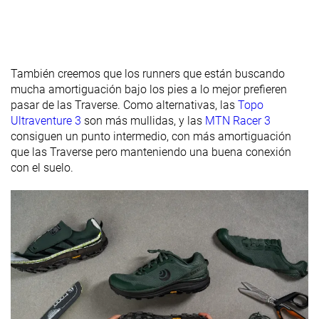
contrafuerte
del talón
Profundidad
4.1 mm
3.2 mm
4.0 mm
del dibujo de
También creemos que los runners que están buscando
la suela
mucha amortiguación bajo los pies a lo mejor prefieren
pasar de las Traverse. Como alternativas, las
Topo
Altura de la
30.8 mm
32.8 mm
33.5 mm
Ultraventure 3
son más mullidas, y las
MTN Racer 3
suela en la
consiguen un punto intermedio, con más amortiguación
zona del talón
que las Traverse pero manteniendo una buena conexión
laboratorio
con el suelo.
Altura de la
30.0 mm
28.5 mm
33.0 mm
suela en la
zona del talón
marca
Antepié
26.0 mm
26.6 mm
24.5 mm
laboratorio
Antepié
25.0 mm
24.5 mm
25.0 mm
marca
Anchuras
Estándar
Estándar
Estándar