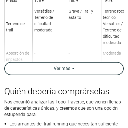
Precio
175 €
160 €
150 €
Versátiles /
Grava / Trail y
Terreno rocos
Terreno de
asfalto
técnico
Terreno de
dificultad
Versátiles /
trail
moderada
Terreno de
dificultad
moderada
Absorción de
-
-
Moderada
impactos
Ver
más
Retorno de
-
-
Moderado
energía
Arch support
Neutral
Neutral
Neutral
Quién debería comprárselas
Peso
10.9 oz / 308g
11.4 oz / 322g
9.9 oz / 282g
Nos encantó analizar las Topo Traverse, que vienen llenas
laboratorio
10.6 oz / 300g
10.2 oz / 290g
9.7 oz / 275g
de características únicas, y creemos que son una opción
Peso marca
estupenda para:
Drop
4.8 mm
6.2 mm
9.0 mm
Los amantes del trail running que necesitan suficiente
laboratorio