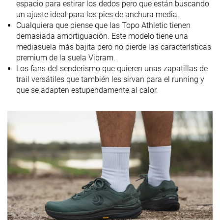
espacio para estirar los dedos pero que están buscando
5.0 mm
4.0 mm
8.0 mm
Drop marca
un ajuste ideal para los pies de anchura media.
Cualquiera que piense que las Topo Athletic tienen
Técnica de
Medio/antepié
Medio/antepié
Talón
demasiada amortiguación. Este modelo tiene una
carrera
Medio/antepi
mediasuela más bajita pero no pierde las características
Tallan bien
Tallan bien
Tallan bien
premium de la suela Vibram.
Talla
Los fans del senderismo que quieren unas zapatillas de
trail versátiles que también les sirvan para el running y
Rigidez de la
-
-
Equilibrada
que se adapten estupendamente al calor.
mediasuela
Diferencia de
Pequeña
Normal
Pequeña
la rigidez de la
mediasuela
en frío
Placa
Rock plate
✗
✗
Durabilidad
Mala
Decente
Buena
de la parte
delantera