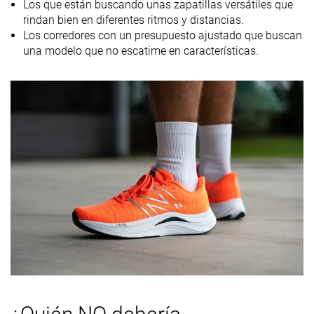
Los que están buscando unas zapatillas versátiles que
Drop marca
rindan bien en diferentes ritmos y distancias.
Técnica de
Medio/antepié
Medio/antepié
Mid/forefoot
Los corredores con un presupuesto ajustado que buscan
carrera
una modelo que no escatime en características.
Talla
Tallan bien
Tallan bien
Slightly small
Rigidez de la
-
Firme
Blanda
mediasuela
Diferencia de
Normal
Pequeña
Normal
la rigidez de la
mediasuela
en frío
Durabilidad
Decente
Decente
Mala
de la parte
delantera
Durabilidad
Alta
Baja
Baja
del acolchado
del talón