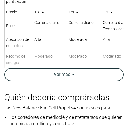
puntuación
Precio
130 €
160 €
130 €
Correr a diario
Correr a diario
Correr a diario
Pace
Tempo / serie
Absorción de
Alta
Moderada
Alta
impactos
Retorno de
Moderado
Moderado
Moderado
energía
Tracción
Alta
Moderada
Moderada
Ver
más
Arch support
Neutral
Neutral
Neutral
Peso
9.7 oz / 276g
9.3 oz / 264g
9.5 oz / 269g
Quién debería comprárselas
laboratorio
10.7 oz / 302g
9.4 oz / 266g
9.7 oz / 275g
Peso marca
Las New Balance FuelCell Propel v4 son ideales para:
Los corredores de mediopié y de metatarsos que quieren
Drop
4.5 mm
4.5 mm
6.7 mm
una pisada mullida y con rebote.
laboratorio
6.0 mm
6.0 mm
6.0 mm