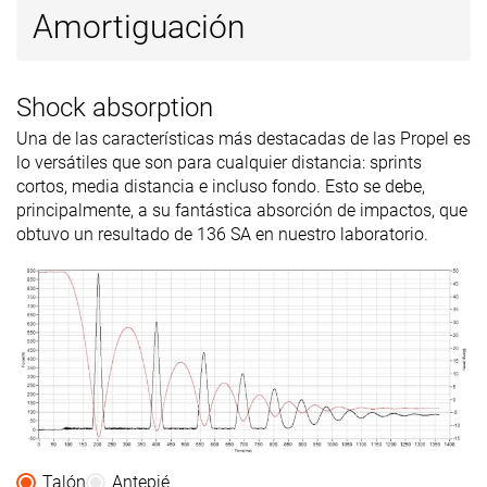
Amortiguación
Popularidad
#500
#163
#237
17% inferior
Top 44%
36% infer
Shock absorption
Una de las características más destacadas de las Propel es
lo versátiles que son para cualquier distancia: sprints
cortos, media distancia e incluso fondo. Esto se debe,
principalmente, a su fantástica absorción de impactos, que
obtuvo un resultado de 136 SA en nuestro laboratorio.
Talón
Antepié