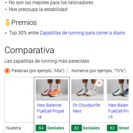
No son las mejores para los talonadores
Nos preocupa la estabilidad
Premios
Top 30% entre
Zapatillas de running para correr a diario
Comparativa
Las zapatillas de running más parecidas
Palabras (por ejemplo, “Alta”)
Números (por ejemplo, "73 %")
New Balance
On Cloudsurfer
New Balance
FuelCell Propel
Next
FuelCell Prop
v4
v5
Nuestra
84
Geniales
82
Geniales
82
Great