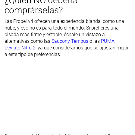
¿Quién NO debería
Durabilidad
Buena
Decente
Decente
comprárselas?
de la suela
exterior
Las Propel v4 ofrecen una experiencia blanda, como una
nube, y eso no es para todo el mundo. Si prefieres una
Transpirabilidad
Media
Baja
Alta
pisada más firme y estable, échale un vistazo a
Anchura /
Estrecha
Media
Media
alternativas como las
Saucony Tempus
o las
PUMA
ajuste
Deviate Nitro 2
, ya que consideramos que se ajustan mejor
a este tipo de preferencias.
Anchura de la
Media
Media
Media
parte
delantera
Flexibilidad
Moderada
Rígida
Flexible
Rigidez
Rígidas
Rígidas
Moderadas
torsional
Rigidez del
Moderado
Moderado
Moderado
contrafuerte
del talón