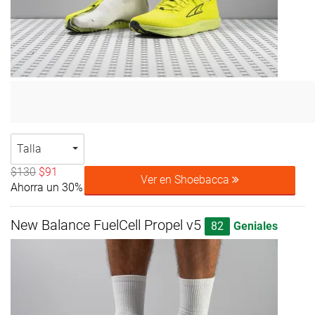
Talla
$130
$91
Ver en Shoebacca
Ahorra un 30%
New Balance FuelCell Propel v5
82
Geniales