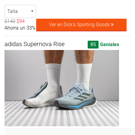
Talla
$140
$94
Ver en Dick's Sporting Goods
Ahorra un 33%
adidas Supernova Rise
85
Geniales