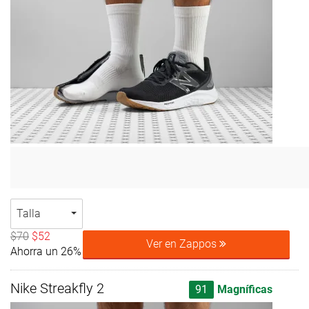
Talla
$70
$52
Ver en Zappos
Ahorra un 26%
Nike Streakfly 2
91
Magníficas