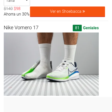
Talla
$140
$98
Ver en Shoebacca
Ahorra un 30%
Nike Vomero 17
81
Geniales