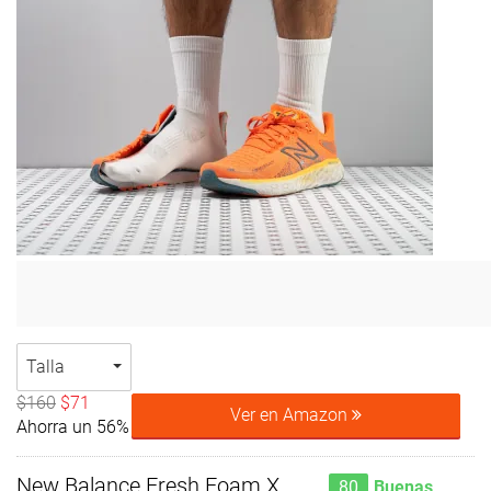
Talla
$160
$71
Ver en Amazon
Ahorra un 56%
New Balance Fresh Foam X
80
Buenas