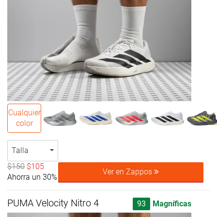
Cualquier
color
Talla
$150
$105
Ver en Zappos
Ahorra un 30%
PUMA Velocity Nitro 4
93
Magníficas