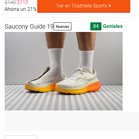
$140
$110
Ver en Triathlete Sports
Ahorra un 21%
Saucony Guide 19
84
Geniales
Nuevas