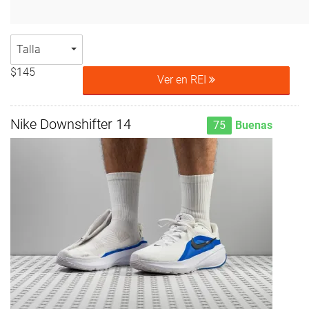
Talla
$145
Ver en REI
Nike Downshifter 14
75
Buenas