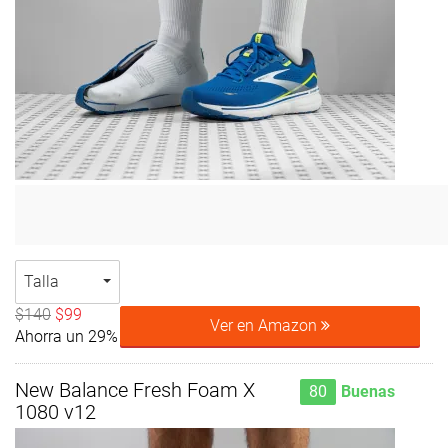
Talla
$140
$99
Ver en Amazon
Ahorra un 29%
New Balance Fresh Foam X
80
Buenas
1080 v12