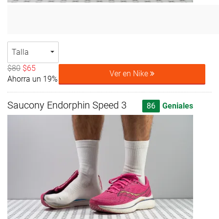
Talla
$80
$65
Ver en Nike
Ahorra un 19%
Saucony Endorphin Speed 3
86
Geniales