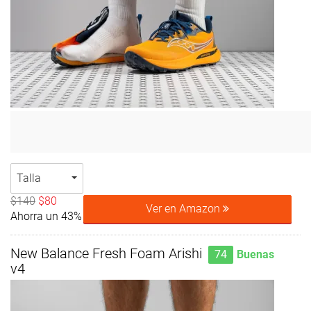
Talla
$140
$80
Ver en Amazon
Ahorra un 43%
New Balance Fresh Foam Arishi
74
Buenas
v4