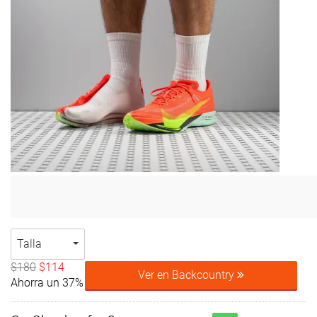
Talla
$180
$114
Ver en Backcountry
Ahorra un 37%