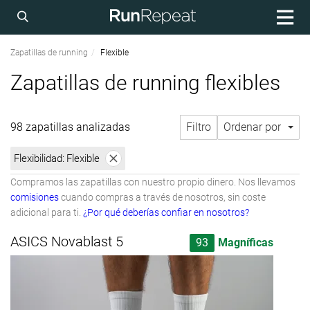
Zapatillas de running
Flexible
Zapatillas de running flexibles
98 zapatillas analizadas
Filtro
Ordenar por
Flexibilidad:
Flexible
Compramos las zapatillas con nuestro propio dinero. Nos llevamos
comisiones
cuando compras a través de nosotros, sin coste
adicional para ti.
¿Por qué deberías confiar en nosotros?
ASICS Novablast 5
93
Magníficas