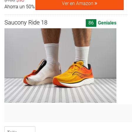
$180
$90
Ver en Amazon
Ahorra un 50%
Saucony Ride 18
86
Geniales