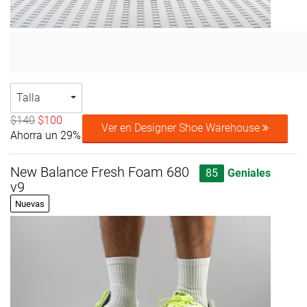
Talla
$140
$100
Ver en Designer Shoe Warehouse
Ahorra un 29%
New Balance Fresh Foam 680
85
Geniales
v9
Nuevas