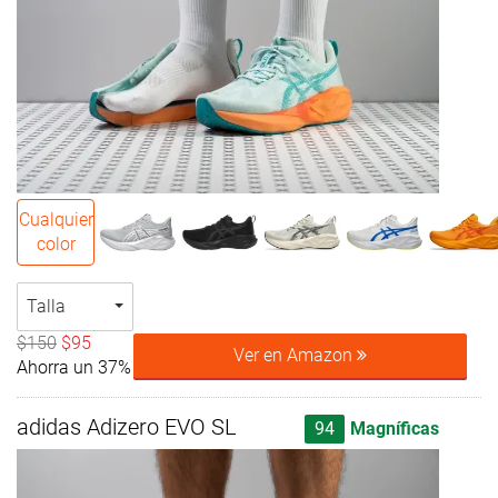
Cualquier
color
Talla
$150
$95
Ver en Amazon
Ahorra un 37%
adidas Adizero EVO SL
94
Magníficas