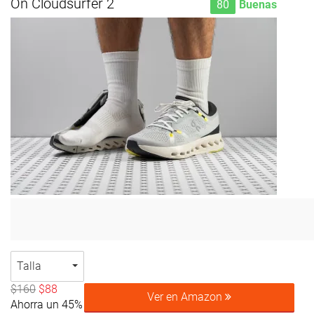
On Cloudsurfer 2
80
Buenas
Talla
$160
$88
Ver en Amazon
Ahorra un 45%