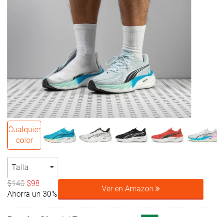
Cualquier
color
Talla
$140
$98
Ver en Amazon
Ahorra un 30%