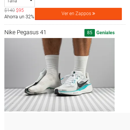
Talla
$140
$95
Ver en Zappos
Ahorra un 32%
Nike Pegasus 41
85
Geniales