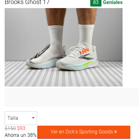
Brooks Ghost 17
83
Geniales
Talla
$150
$93
Ver en Dick's Sporting Goods
Ahorra un 38%