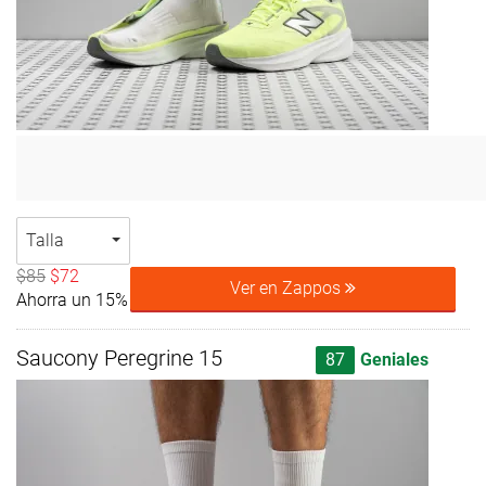
Talla
$85
$72
Ver en Zappos
Ahorra un 15%
Saucony Peregrine 15
87
Geniales