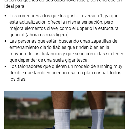
ideal para:
Lightweight
✗
✗
✗
Los corredores a los que les gustó la versión 1, ya que
Drop
9.5 mm
7.8 mm
10.4 mm
esta actualización ofrece la misma sensación, pero
laboratorio
mejora elementos clave, como el upper o la estructura
10.0 mm
8.0 mm
10.0 mm
Drop marca
general (ahora es más ligera).
Las personas que están buscando unas zapatillas de
Técnica de
Talón
Medio/antepié
Heel
entrenamiento diario fiables que rinden bien en la
carrera
Medio/antepié
mayoría de las distancias y que sean cómodas sin tener
que depender de una suela gigantesca.
Tallan bien
Tallan un poquito
True to size
Talla
Los talonadores que quieren un modelo de running muy
pequeño
flexible que también puedan usar en plan casual, todos
Rigidez de la
Blanda
Blanda
Equilibrada
los días.
mediasuela
Diferencia de
Pequeña
Normal
Normal
la rigidez de la
mediasuela
en frío
Durabilidad
Decente
Buena
Buena