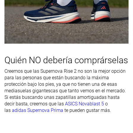
de la parte
delantera
Durabilidad
Alta
Baja
Alta
del acolchado
del talón
Durabilidad
Decente
Buena
Buena
de la suela
exterior
Quién NO debería comprárselas
Transpirabilidad
Media
Media
Media
Creemos que las Supernova Rise 2 no son la mejor opción
para las personas que están buscando la máxima
Anchura /
Ancha
Media
Media
protección bajo los pies, ya que no tienen una de esas
ajuste
mediasuelas gigantescas que tanto vemos en el mercado.
Anchura de la
Ancha
Media
Media
Si estás buscando unas zapatillas amortiguadas hasta
parte
decir basta, creemos que las
ASICS Novablast 5
o
delantera
las
adidas Supernova Prima
te pueden gustar más.
Flexibilidad
Flexible
Moderada
Flexible
Rigidez
Moderadas
Flexibles
Rígidas