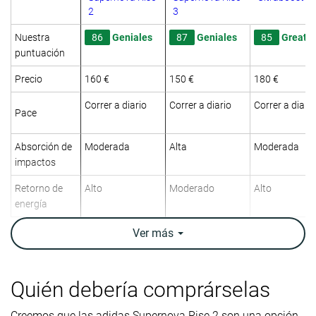
2
3
Nuestra
86
Geniales
87
Geniales
85
Great
puntuación
Precio
160 €
150 €
180 €
Correr a diario
Correr a diario
Correr a diario
Pace
Absorción de
Moderada
Alta
Moderada
impactos
Retorno de
Alto
Moderado
Alto
energía
Tracción
Moderada
Alta
Alta
Ver
más
Arch support
Neutral
Neutral
Neutral
Peso
9.1 oz / 257g
9.3 oz / 264g
9.4 oz / 266g
Quién debería comprárselas
laboratorio
9.4 oz / 266g
9.3 oz / 264g
9.7 oz / 274g
Peso marca
Creemos que las adidas Supernova Rise 2 son una opción