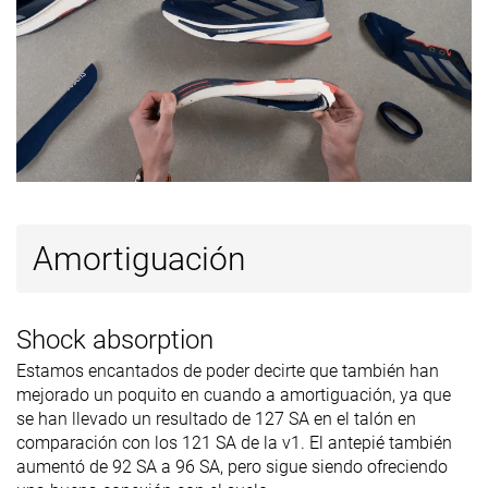
Todas las
Todas las
Todas las
Estación
estaciones
estaciones
estaciones
Removable
✓
✓
✓
insole
Clasificación
#107
#55
#96
Top 18%
Top 15%
Top 26%
Popularidad
#250
#85
#78
Top 42%
Top 23%
Top 21%
Amortiguación
Shock absorption
Estamos encantados de poder decirte que también han
mejorado un poquito en cuando a amortiguación, ya que
se han llevado un resultado de 127 SA en el talón en
comparación con los 121 SA de la v1. El antepié también
aumentó de 92 SA a 96 SA, pero sigue siendo ofreciendo