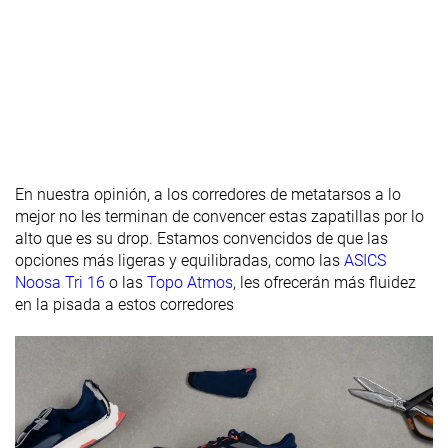
torsional
Rigidez del
Rígido
Rígido
Moderado
contrafuerte
del talón
Rocker
✗
✓
✗
Talón
33.5 mm
35.0 mm
34.6 mm
laboratorio
En nuestra opinión, a los corredores de metatarsos a lo
33.0 mm
36.0 mm
39.0 mm
Talón marca
mejor no les terminan de convencer estas zapatillas por lo
alto que es su drop. Estamos convencidos de que las
Antepié
24.0 mm
27.2 mm
24.2 mm
opciones más ligeras y equilibradas, como las
ASICS
laboratorio
Noosa Tri 16
o las
Topo Atmos
, les ofrecerán más fluidez
Antepié
23.0 mm
28.0 mm
29.0 mm
en la pisada a estos corredores
marca
Anchuras
Estándar
Estándar
Estrecho
disponibles
Ancho
Ancho
Estándar
Orthotic
✓
✓
✓
friendly