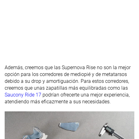
Rigidez
Flexibles
Moderadas
Flexibles
torsional
Rigidez del
Rígido
Rígido
Moderado
contrafuerte
del talón
Rocker
✓
✗
✗
Talón
32.5 mm
31.2 mm
31.2 mm
laboratorio
36.0 mm
31.0 mm
33.0 mm
Además, creemos que las Supernova Rise no son la mejor
Talón marca
opción para los corredores de mediopié y de metatarsos
Antepié
22.8 mm
23.4 mm
21.8 mm
debido a su drop y amortiguación. Para estos corredores,
laboratorio
creemos que unas zapatillas más equilibradas como las
Antepié
26.0 mm
23.0 mm
23.0 mm
Saucony Ride 17
podrían ofrecerte una mejor experiencia,
marca
atendiendo más eficazmente a sus necesidades.
Estándar
Estándar
Estándar
Anchuras
Ancho
Ancho
Ancho
disponibles
Extra Ancho
Orthotic
✓
✓
✓