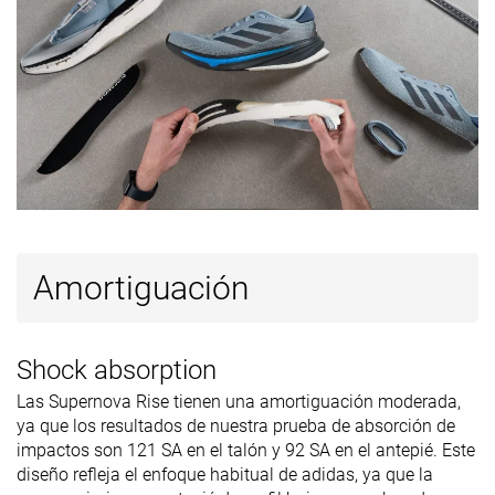
friendly
Todas las
Todas las
Todas las
Estación
estaciones
estaciones
estaciones
Removable
✓
✓
✓
insole
Clasificación
#146
#302
#370
Top 24%
19% inferior
1% inferi
Popularidad
#199
#65
#128
Top 33%
Top 18%
Top 35%
Amortiguación
Shock absorption
Las Supernova Rise tienen una amortiguación moderada,
ya que los resultados de nuestra prueba de absorción de
impactos son 121 SA en el talón y 92 SA en el antepié. Este
diseño refleja el enfoque habitual de adidas, ya que la