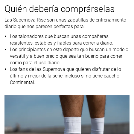
laboratorio
Quién debería comprárselas
9.8 oz / 278g
9.7 oz / 275g
10.7 oz / 303
Peso marca
Las Supernova Rise son unas zapatillas de entrenamiento
Drop
9.7 mm
7.8 mm
9.4 mm
diario que nos parecen perfectas para:
laboratorio
10.0 mm
8.0 mm
10.0 mm
Los talonadores que buscan unas compañeras
Drop marca
resistentes, estables y fiables para correr a diario.
Técnica de
Talón
Medio/antepié
Talón
Los principiantes en este deporte que buscan un modelo
carrera
Medio/antepié
Medio/antepi
versátil y a buen precio que sea tan bueno para correr
como para el uso diario.
Tallan un poquito
Tallan bien
Tallan bien
Talla
Los fans de las Supernova que quieren disfrutar de lo
pequeño
último y mejor de la serie, incluso si no tiene caucho
Continental.
Rigidez de la
Equilibrada
Firme
Equilibrada
mediasuela
Diferencia de
Pequeña
Pequeña
Pequeña
la rigidez de la
mediasuela
en frío
Durabilidad
Decente
Mala
Mala