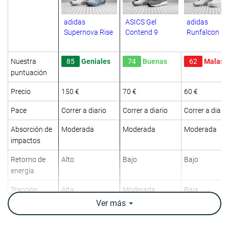
adidas
ASICS Gel
adidas
Supernova Rise
Contend 9
Runfalcon 5
Nuestra
85
Geniales
74
Buenas
62
Malas
puntuación
Precio
150 €
70 €
60 €
Pace
Correr a diario
Correr a diario
Correr a diario
Absorción de
Moderada
Moderada
Moderada
impactos
Retorno de
Alto
Bajo
Bajo
energía
Tracción
Alta
Moderada
Baja
Ver
más
Arch support
Neutral
Neutral
Neutral
Peso
9.8 oz / 278g
9.7 oz / 275g
9.7 oz / 275g