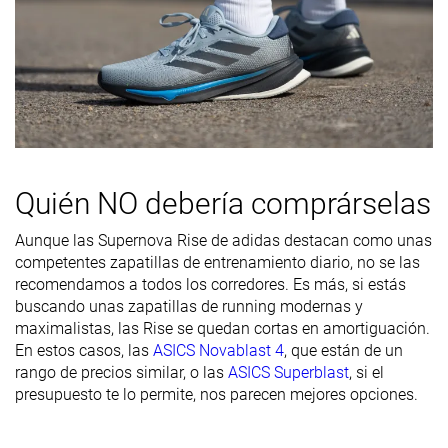
de la parte
delantera
Durabilidad
Alta
Alta
Baja
del acolchado
del talón
Durabilidad
Buena
Decente
Decente
de la suela
Quién NO debería comprárselas
exterior
Transpirabilidad
Media
Media
Media
Aunque las Supernova Rise de adidas destacan como unas
competentes zapatillas de entrenamiento diario, no se las
Anchura /
Ancha
Media
Ancha
recomendamos a todos los corredores. Es más, si estás
ajuste
buscando unas zapatillas de running modernas y
maximalistas, las Rise se quedan cortas en amortiguación.
Anchura de la
Ancha
Media
Media
En estos casos, las
ASICS Novablast 4
, que están de un
parte
rango de precios similar, o las
ASICS Superblast
, si el
delantera
presupuesto te lo permite, nos parecen mejores opciones.
Flexibilidad
Flexible
Flexible
Moderada