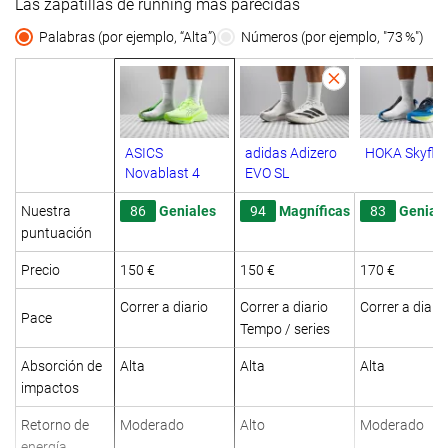
Las zapatillas de running más parecidas
Palabras (por ejemplo, “Alta”)
Números (por ejemplo, "73 %")
ASICS
adidas Adizero
HOKA Skyflo
Novablast 4
EVO SL
Nuestra
86
Geniales
94
Magníficas
83
Genial
puntuación
Precio
150 €
150 €
170 €
Correr a diario
Correr a diario
Correr a diario
Pace
Tempo / series
Absorción de
Alta
Alta
Alta
impactos
Retorno de
Moderado
Alto
Moderado
energía