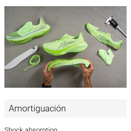
marca
Anchuras
Estándar
Estándar
Estándar
disponibles
Ancho
Ancho
Orthotic
✓
✓
✓
friendly
Todas las
Verano
Verano
Estación
estaciones
Todas las
Todas las
estaciones
estaciones
Removable
✓
✓
✓
insole
Clasificación
#102
#3
#141
Top 17%
Top 1%
Top 38%
Popularidad
#146
#10
#129
Top 25%
Top 3%
Top 35%
Amortiguación
Shock absorption