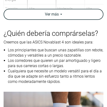
Tracción
Alta
Moderada
Alta
Ver
más
Arch support
Neutral
Neutral
Neutral
Peso
9.1 oz / 259g
7.9 oz / 223g
9.9 oz / 282g
¿Quién debería comprárselas?
laboratorio
9 oz / 255g
7.9 oz / 224g
10 oz / 283g
Peso marca
Creemos que las ASICS Novablast 4 son ideales para:
Lightweight
✗
✓
✗
Los principiantes que buscan unas zapatillas con rebote,
Drop
9.0 mm
8.0 mm
8.7 mm
cómodas y versátiles a un precio razonable.
laboratorio
Los corredores que quieren un par amortiguado y ligero
8.0 mm
6.5 mm
5.0 mm
Drop marca
para sus carreras cortas o largas.
Cualquiera que necesite un modelo versátil para el día a
Técnica de
Talón
Talón
Talón
día que se adapte sin esfuerzo tanto a ritmos lentos
carrera
Medio/antepié
Medio/antepié
Medio/antepi
como moderadamente rápidos.
Talla
Tallan bien
Tallan bien
Tallan bien
Rigidez de la
Equilibrada
Firme
Equilibrada
mediasuela