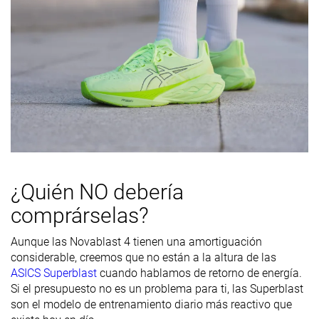
Diferencia de
Normal
Pequeña
Normal
la rigidez de la
mediasuela
en frío
Durabilidad
Decente
Mala
Decente
de la parte
delantera
Durabilidad
Alta
Alta
Alta
del acolchado
del talón
¿Quién NO debería
Durabilidad
Buena
Buena
Buena
comprárselas?
de la suela
exterior
Aunque las Novablast 4 tienen una amortiguación
considerable, creemos que no están a la altura de las
Transpirabilidad
Media
Alta
Alta
ASICS Superblast
cuando hablamos de retorno de energía.
Anchura /
Estrecha
Media
Media
Si el presupuesto no es un problema para ti, las Superblast
ajuste
son el modelo de entrenamiento diario más reactivo que