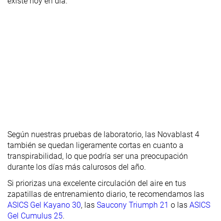
existe hoy en día.
Anchura de la
Media
Media
Estrecha
parte
delantera
Flexibilidad
Rígida
Flexible
Rígida
Rigidez
Rígidas
Rígidas
Rígidas
torsional
Rigidez del
Moderado
Moderado
Rígido
contrafuerte
del talón
Rocker
✓
✓
✗
Según nuestras pruebas de laboratorio, las Novablast 4
también se quedan ligeramente cortas en cuanto a
Talón
39.2 mm
36.1 mm
39.3 mm
transpirabilidad, lo que podría ser una preocupación
laboratorio
durante los días más calurosos del año.
41.5 mm
38.5 mm
39.0 mm
Talón marca
Si priorizas una excelente circulación del aire en tus
Antepié
30.2 mm
28.1 mm
30.6 mm
zapatillas de entrenamiento diario, te recomendamos las
laboratorio
ASICS Gel Kayano 30
, las
Saucony Triumph 21
o las
ASICS
Antepié
33.5 mm
32.0 mm
34.0 mm
Gel Cumulus 25
.