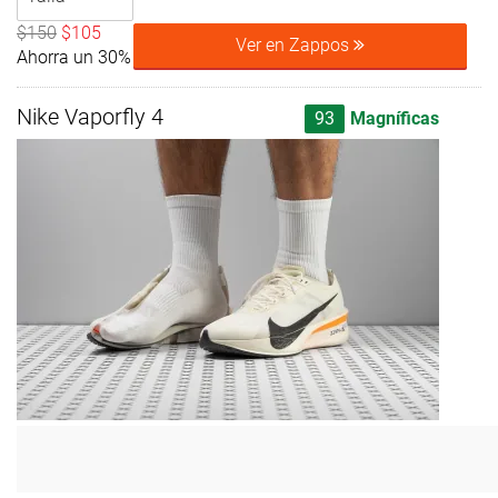
$150
$105
Ver en Zappos
Ahorra un 30%
Nike Vaporfly 4
93
Magníficas