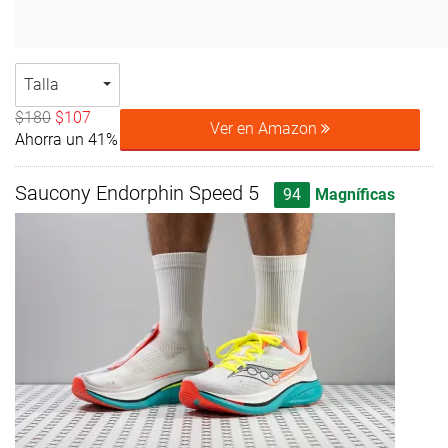
Talla
$180
$107
Ver en Amazon
Ahorra un 41%
Saucony Endorphin Speed 5
94
Magníficas