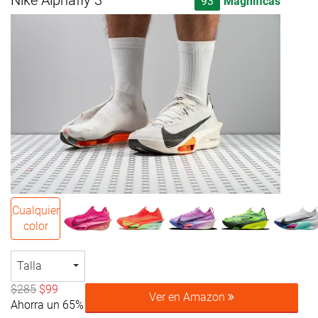
Nike Alphafly 3
93
Magníficas
Cualquier
color
Talla
$285
$99
Ver en Amazon
Ahorra un 65%