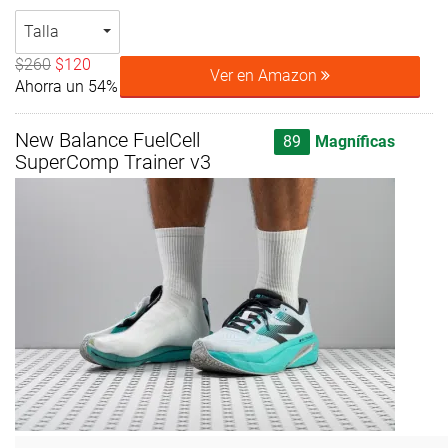
Talla
$260
$120
Ver en Amazon
Ahorra un 54%
New Balance FuelCell
89
Magníficas
SuperComp Trainer v3