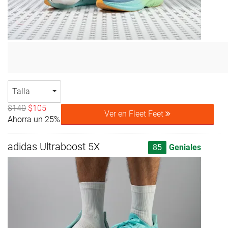
Talla
$140
$105
Ver en Fleet Feet
Ahorra un 25%
adidas Ultraboost 5X
85
Geniales