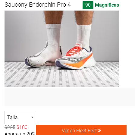
Saucony Endorphin Pro 4
90
Magníficas
Talla
$225
$180
Ver en Fleet Feet
Ahorra un 20%