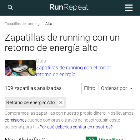
Zapatillas de running
Alto
Zapatillas de running con un
retorno de energía alto
Guía
Zapatillas de running con el mejor
retorno de energía
109 zapatillas analizadas
Filtro
Ordenar por
Retorno de energía:
Alto
Compramos las zapatillas con nuestro propio dinero. Nos llevamos
comisiones
cuando compras a través de nosotros, sin coste
adicional para ti.
¿Por qué deberías confiar en nosotros?