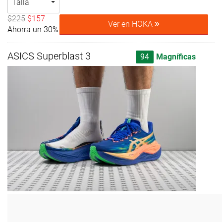
Talla
$225
$157
Ver en HOKA
Ahorra un 30%
ASICS Superblast 3
94
Magníficas