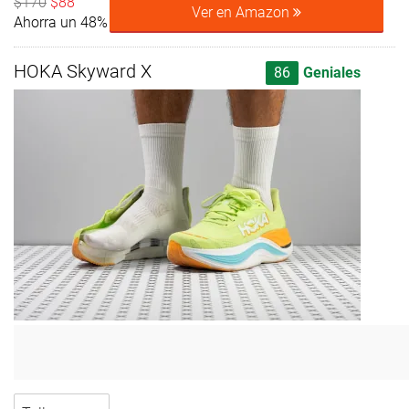
$170
$88
Ver en Amazon
Ahorra un 48%
HOKA Skyward X
86
Geniales