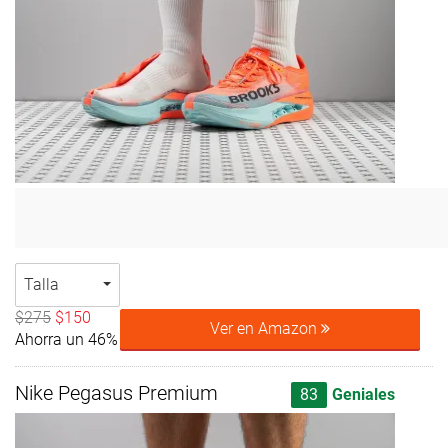
Talla
$275
$150
Ver en Amazon
Ahorra un 46%
Nike Pegasus Premium
83
Geniales