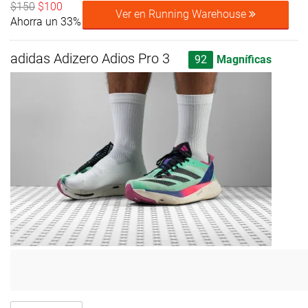
$150
$100
Ver en Running Warehouse
Ahorra un 33%
adidas Adizero Adios Pro 3
92
Magníficas