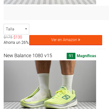
Talla
$175
$130
Ver en Amazon
Ahorra un 26%
New Balance 1080 v15
91
Magníficas