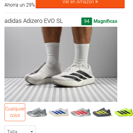
Ver en Amazon
Ahorra un 29%
adidas Adizero EVO SL
94
Magníficas
Cualquier
color
Talla