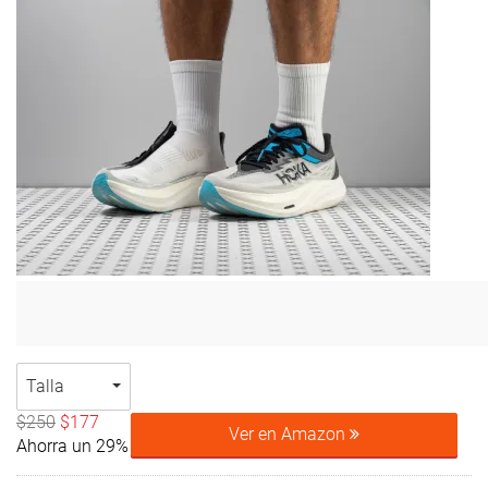
Talla
$250
$177
Ver en Amazon
Ahorra un 29%