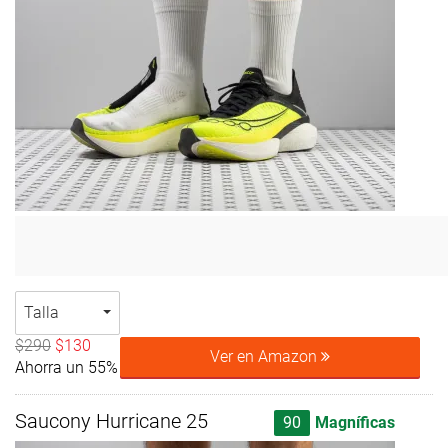
Talla
$290
$130
Ver en Amazon
Ahorra un 55%
Saucony Hurricane 25
90
Magníficas