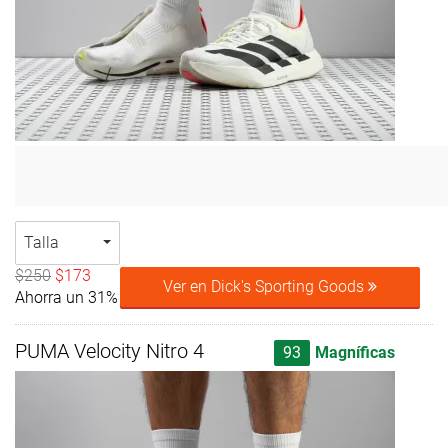
Talla
$250
$173
Ver en Dick's Sporting Goods
Ahorra un 31%
PUMA Velocity Nitro 4
93
Magníficas