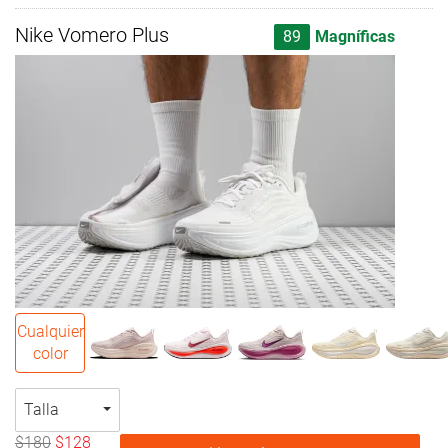
Nike Vomero Plus
89
Magníficas
Cualquier
color
Talla
$180
$128