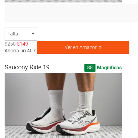
Talla
$250
$149
Ver en Amazon
Ahorra un 40%
Saucony Ride 19
88
Magníficas