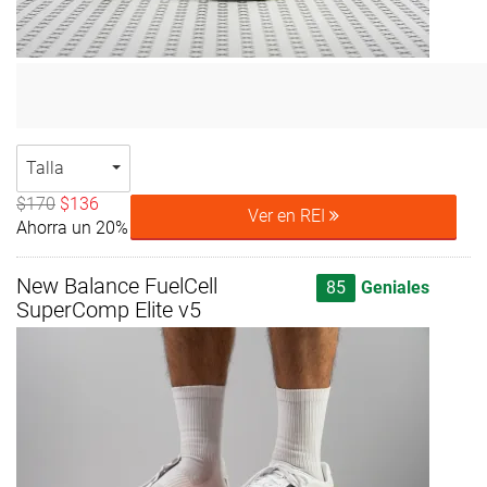
Talla
$170
$136
Ver en REI
Ahorra un 20%
New Balance FuelCell
85
Geniales
SuperComp Elite v5