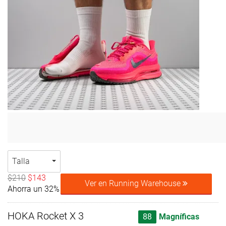
Talla
$210
$143
Ver en Running Warehouse
Ahorra un 32%
HOKA Rocket X 3
88
Magníficas