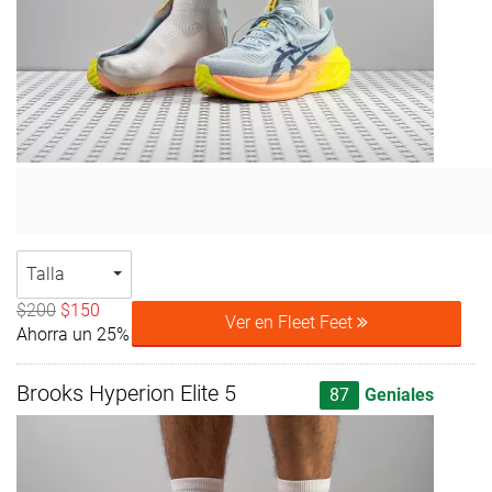
Talla
$200
$150
Ver en Fleet Feet
Ahorra un 25%
Brooks Hyperion Elite 5
87
Geniales