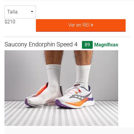
Talla
$210
Ver en REI
Saucony Endorphin Speed 4
89
Magníficas