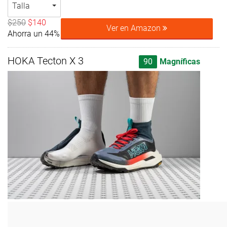
Talla
$250
$140
Ver en Amazon
Ahorra un 44%
HOKA Tecton X 3
90
Magníficas