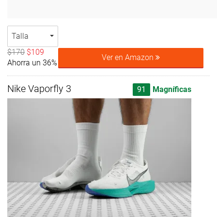
Talla
$170
$109
Ver en Amazon
Ahorra un 36%
Nike Vaporfly 3
91
Magníficas