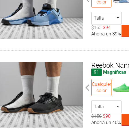
color
Talla
$155
$94
Ahorra un 39%
Reebok Nan
91
Magníficas
Cualquier
color
Talla
$150
$90
Ahorra un 40%