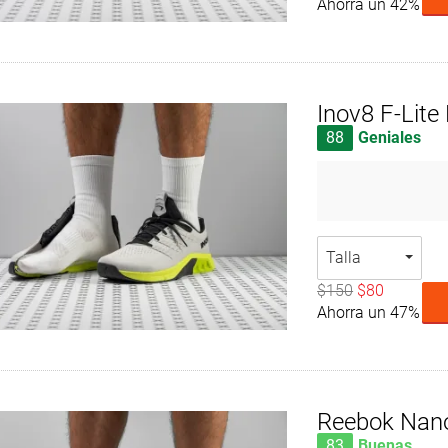
Ahorra un 42%
Inov8 F-Lite
88
Geniales
Talla
$150
$80
Ahorra un 47%
Reebok Nan
83
Buenas