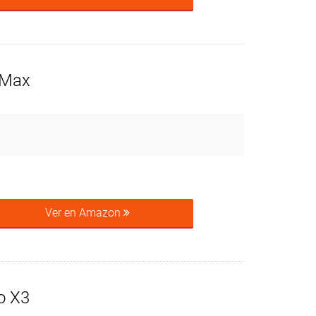
 Max
Ver en Amazon
o X3