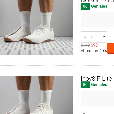
NOBULL Ou
86
Geniales
Talla
$149
$90
Ahorra un 40%
Inov8 F-Lite
86
Geniales