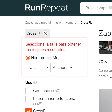
Zapatillas para el gimnasio
Hombre
CrossFit
Zapa
CrossFit
Selecciona la talla para obtener
los mejores resultados
Hombre
Mujer
20 zapa
Talla
Anchura
Compramo
para ti.
¿
Uso
Gimnasio
(+50)
Entrenamiento funcional
(+45)
CrossFit