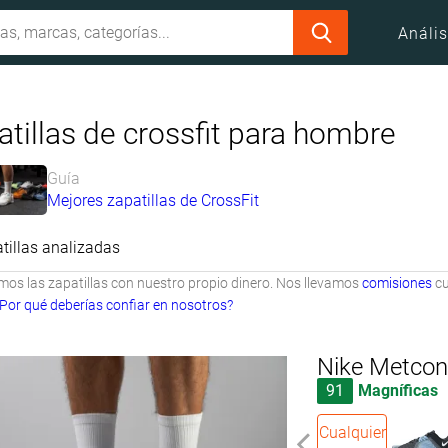
Anális
tillas de crossfit para hombre
Guía
Mejores zapatillas de CrossFit
tillas analizadas
s las zapatillas con nuestro propio dinero. Nos llevamos
comisiones
cu
Por qué deberías confiar en nosotros?
Nike Metcon
91
Magníficas
Cualquier