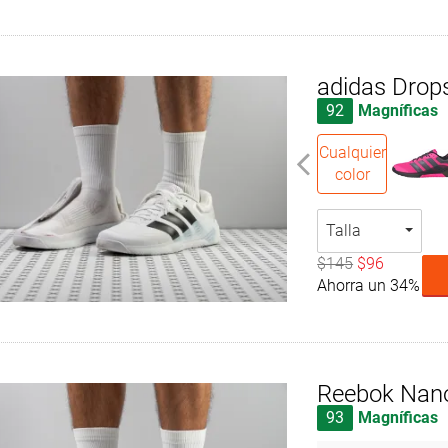
adidas Drop
92
Magníficas
Cualquier
color
Talla
$145
$96
Ahorra un 34%
Reebok Nan
93
Magníficas