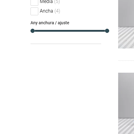
Media
(5)
Ancha
(4)
Any anchura / ajuste