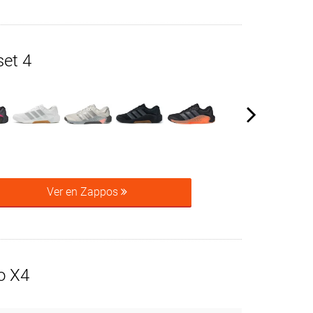
set 4
Ver en Zappos
o X4