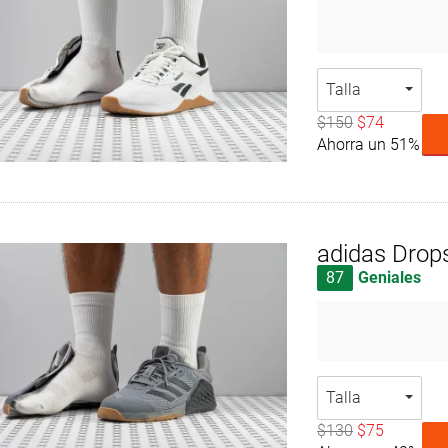
Talla
$150
$74
Ahorra un 51%
adidas Drop
87
Geniales
Talla
$130
$75