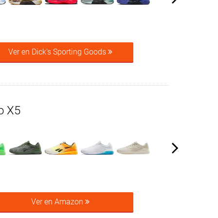
Ver en Dick's Sporting Goods
o X5
Ver en Amazon