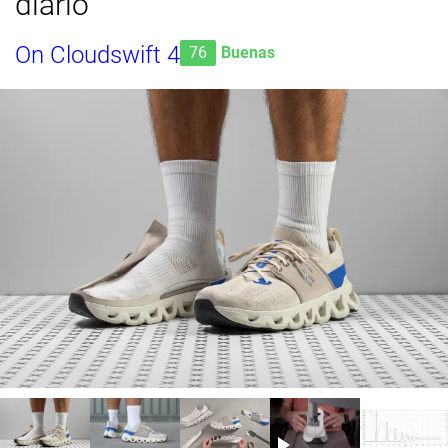
diario
On Cloudswift 4
76
Buenas