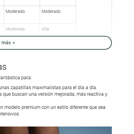
Moderado
Moderado
Moderada
Alta
Neutral
Neutral
r
más
10.1 oz / 285g
9.6 oz / 272g
9.8 oz / 277g
9.7 oz / 275g
as
7.0 mm
9.4 mm
6.0 mm
6.0 mm
antástica para:
Talón
Talón
as zapatillas maximalistas para el día a día.
Medio/antepié
Medio/antepié
s que buscan una versión mejorada, más reactiva y
Tallan bien
Tallan bien
 un modelo premium con un estilo diferente que sea
ntensivos.
Firme
Firme