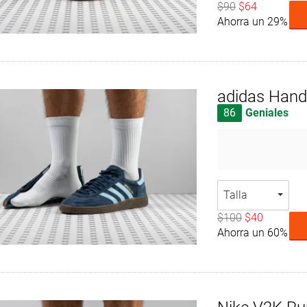
$90
$64
Ahorra un 29%
adidas Handb
86
Geniales
Talla
$100
$40
Ahorra un 60%