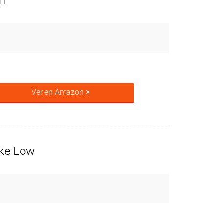
n
Ver en Amazon
ike Low