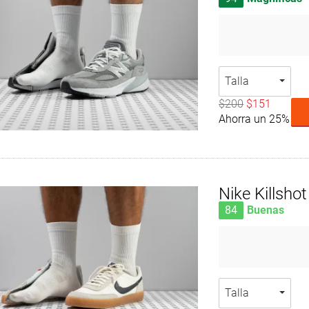
Talla
$200
$151
Ahorra un 25%
Nike Killshot
84
Buenas
Talla