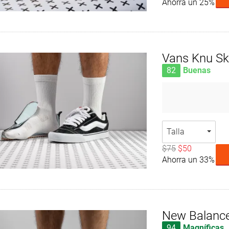
Ahorra un 25%
Vans Knu Sk
82
Buenas
Talla
$75
$50
Ahorra un 33%
New Balance
94
Magníficas