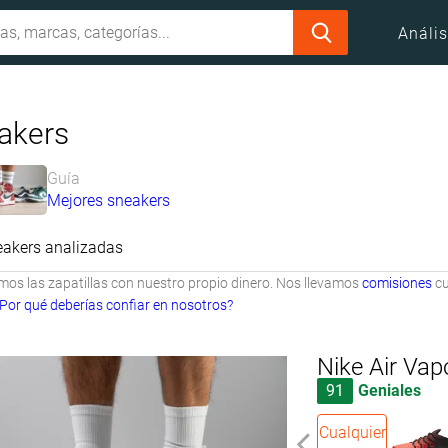
Anális
akers
Guía
Mejores sneakers
eakers analizadas
s las zapatillas con nuestro propio dinero. Nos llevamos
comisiones
cu
Por qué deberías confiar en nosotros?
Nike Air Va
91
Geniales
Cualquier