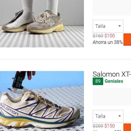
Talla
$160
$100
Ahorra un 38%
Salomon XT
89
Geniales
Talla
$200
$150