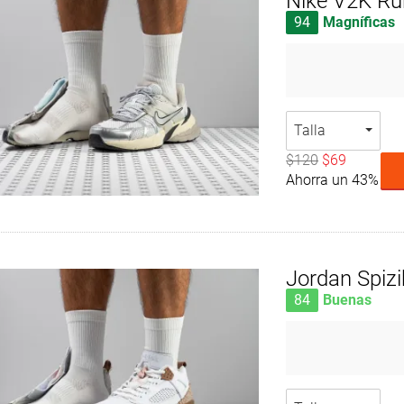
Nike V2K Ru
94
Magníficas
Talla
$120
$69
Ahorra un 43%
Jordan Spiz
84
Buenas