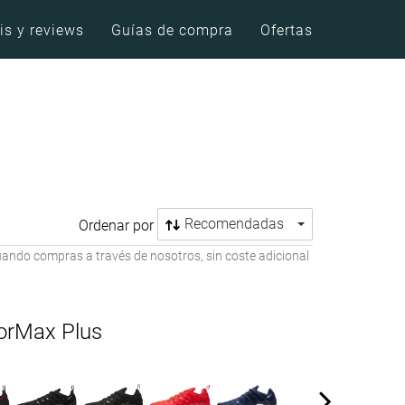
is y reviews
Guías de compra
Ofertas
Recomendadas
Ordenar por
ando compras a través de nosotros, sin coste adicional
porMax Plus