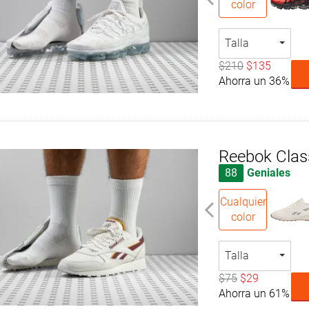
color
Talla
$210
$135
Ahorra un 36%
Reebok Clas
88
Geniales
Cualquier
color
Talla
$75
$29
Ahorra un 61%