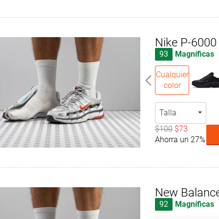
Nike P-6000
93
Magníficas
Cualquier
color
Talla
$100
$73
Ahorra un 27%
New Balanc
92
Magníficas