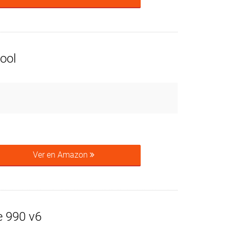
ool
Ver en Amazon
 990 v6