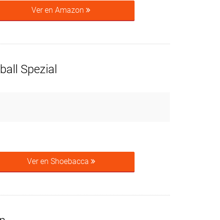
Ver en Amazon
all Spezial
Ver en Shoebacca