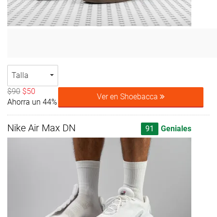
Talla
$90
$50
Ver en Shoebacca
Ahorra un 44%
Nike Air Max DN
91
Geniales