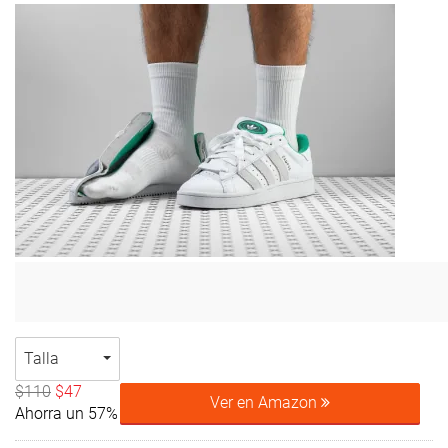
Talla
$110
$47
Ver en Amazon
Ahorra un 57%