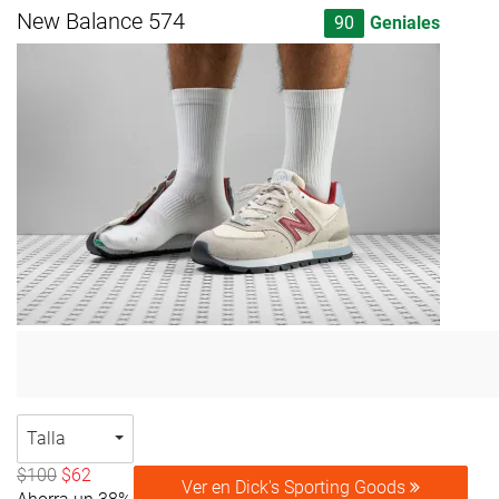
New Balance 574
90
Geniales
Talla
$100
$62
Ver en Dick's Sporting Goods