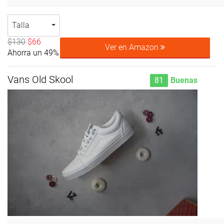
Talla
$130
$66
Ver en Amazon
Ahorra un 49%
Vans Old Skool
81
Buenas