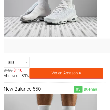
Talla
$180
$110
Ver en Amazon
Ahorra un 39%
New Balance 550
85
Buenas