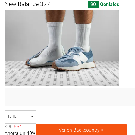
New Balance 327
90
Geniales
Talla
$90
$54
Ver en Backcountry
Ahorra un 40%