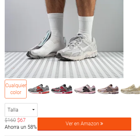
Cualquier
color
Talla
$160
$67
Ver en Amazon
Ahorra un 58%