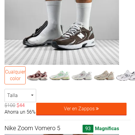
Cualquier
color
Talla
$100
$44
Ver en Zappos
Ahorra un 56%
Nike Zoom Vomero 5
93
Magníficas