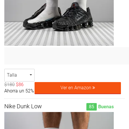
Talla
$180
$86
Ver en Amazon
Ahorra un 52%
Nike Dunk Low
85
Buenas