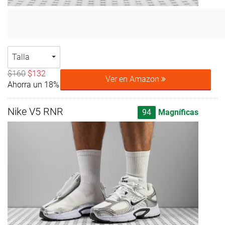
Talla
$160
$132
Ver en Amazon
Ahorra un 18%
Nike V5 RNR
94
Magníficas