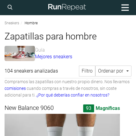
Sneakers
Hombre
Zapatillas para hombre
Guía
Mejores sneakers
104 sneakers analizadas
Filtro
Ordenar por
Compramos las zapatillas con nuestro propio dinero. Nos llevamos
comisiones
cuando compras a través de nosotros, sin coste
adicional para ti.
¿Por qué deberías confiar en nosotros?
New Balance 9060
93
Magníficas