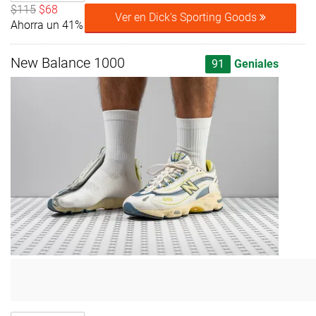
$115
$68
Ver en Dick's Sporting Goods
Ahorra un 41%
New Balance 1000
91
Geniales