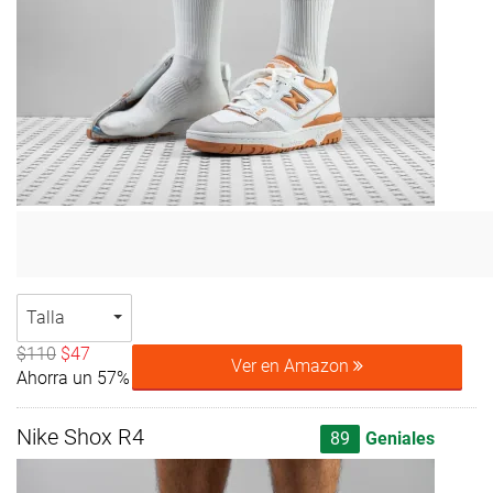
Talla
$110
$47
Ver en Amazon
Ahorra un 57%
Nike Shox R4
89
Geniales