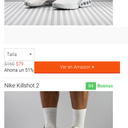
Talla
$160
$79
Ver en Amazon
Ahorra un 51%
Nike Killshot 2
84
Buenas