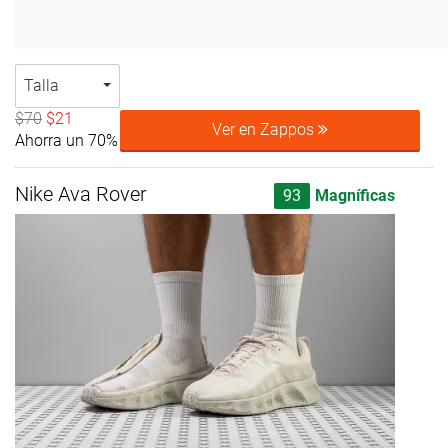
Talla
$70
$21
Ver en Zappos
Ahorra un 70%
Nike Ava Rover
93
Magníficas