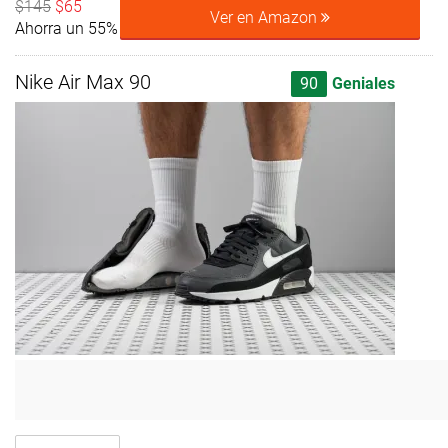
$145
$65
Ver en Amazon
Ahorra un 55%
Nike Air Max 90
90
Geniales