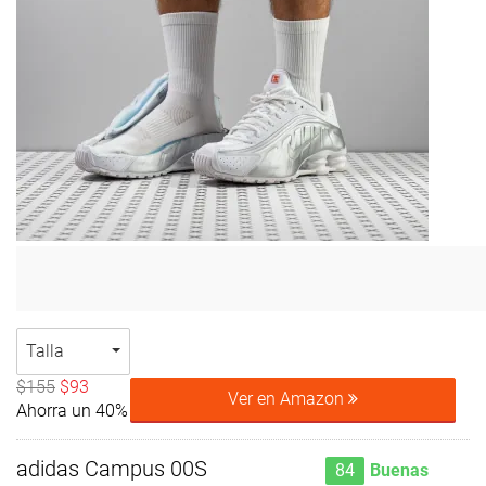
Talla
$155
$93
Ver en Amazon
Ahorra un 40%
adidas Campus 00S
84
Buenas