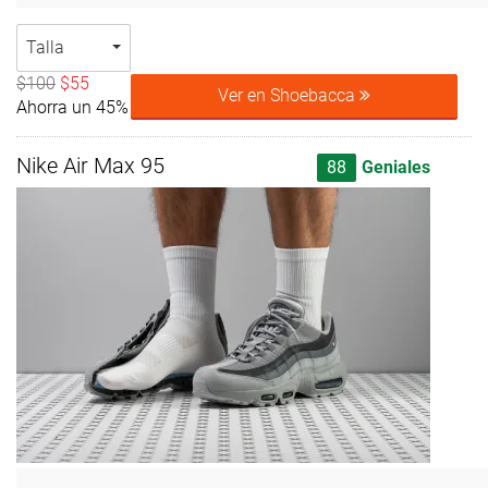
Talla
$100
$55
Ver en Shoebacca
Ahorra un 45%
Nike Air Max 95
88
Geniales