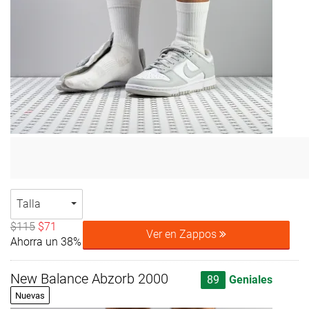
Talla
$115
$71
Ver en Zappos
Ahorra un 38%
New Balance Abzorb 2000
89
Geniales
Nuevas