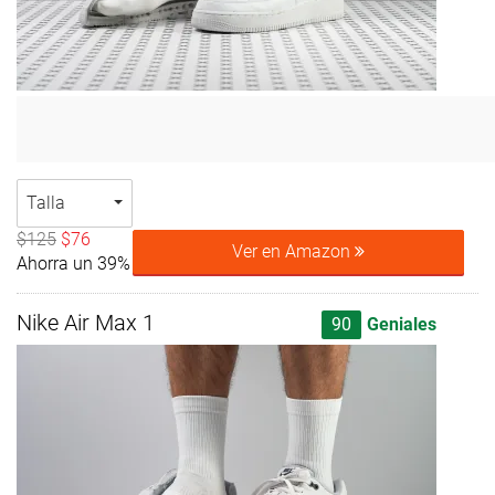
Talla
$125
$76
Ver en Amazon
Ahorra un 39%
Nike Air Max 1
90
Geniales