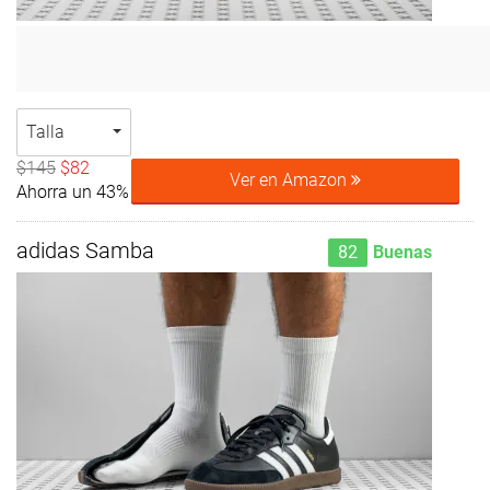
Talla
$145
$82
Ver en Amazon
Ahorra un 43%
adidas Samba
82
Buenas