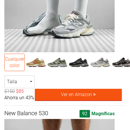
Cualquier
color
Talla
$150
$85
Ver en Amazon
Ahorra un 43%
New Balance 530
92
Magníficas