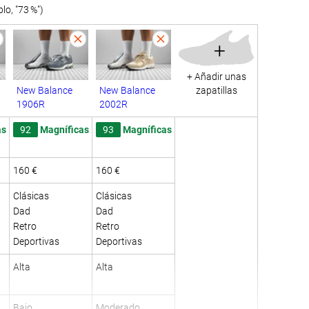
o, "73 %")
+
+ Añadir unas
New Balance
New Balance
zapatillas
1906R
2002R
as
92
Magníficas
93
Magníficas
160 €
160 €
Clásicas
Clásicas
Dad
Dad
Retro
Retro
Deportivas
Deportivas
Alta
Alta
Bajo
Moderado