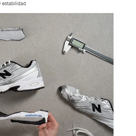
 estabilidad.
Caña baja
Caña baja
#12
#8
Top 12%
Top 8%
#13
#20
Top 13%
Top 20%