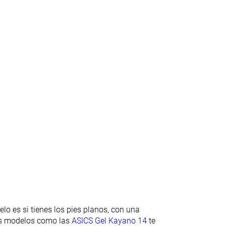
Moderada
Rígida
Estándar
Estándar
11.5 mm
11.1 mm
25.6 mm
24.3 mm
✓
✓
Talón extendido
Ninguno
Moderadas
Moderadas
Flexibles
Moderadas
✓
✓
lo es si tienes los pies planos, con una
Cordones
Cordones
os modelos como las
ASICS Gel Kayano 14
te