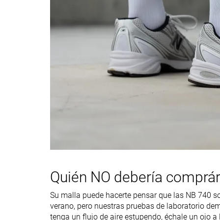
Anchura / ajuste
Media
Media
Anchura de la
Media
Media
parte delantera
Calidad de la piel
Piel sintética
Cuero auténtico
o cuero / ante
Durabilidad de la
Buena
Decente
parte delantera
Durabilidad del
Alta
Baja
acolchado del
talón
Durabilidad de la
Decente
Decente
suela exterior
Quién NO debería comprár
Altura de la suela
31.7 mm
33.1 mm
en la zona del
Su malla puede hacerte pensar que las NB 740 son
talón laboratorio
verano, pero nuestras pruebas de laboratorio demo
tenga un flujo de aire estupendo, échale un ojo a