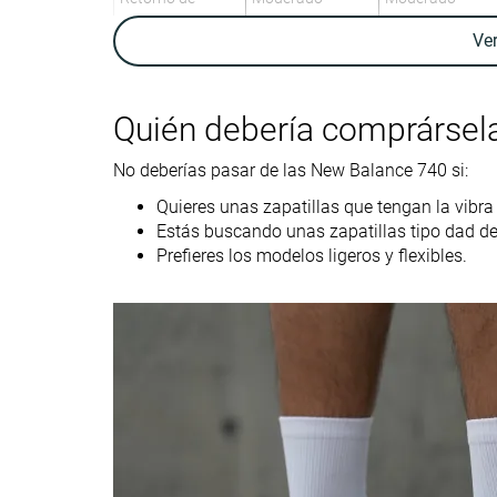
energía
Ve
Tracción
Moderada
Alta
Transpirabilidad
Media
Alta
Quién debería comprársel
Peso laboratorio
11.3 oz / 319g
11.6 oz / 329g
No deberías pasar de las New Balance 740 si:
Talla
Tallan bien
Tallan bien
Quieres unas zapatillas que tengan la vibra
Rigidez de la
Firme
Firme
Estás buscando unas zapatillas tipo dad d
mediasuela
Prefieres los modelos ligeros y flexibles.
Malla
Malla
Material
Primavera
Verano
Otoño
Todas las
Estación
Todas las
estaciones
estaciones
Inspiradas en
Running
Running