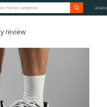
Anális
 y review
2