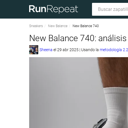
Sneakers
New Balance
New Balance 740
New Balance 740: análisis
Sheena
el
29 abr 2025
|
Usando la
metodología 2.