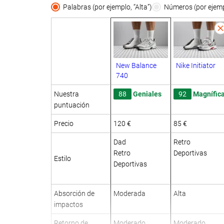
Palabras (por ejemplo, “Alta”)
Números (por ejempl
New Balance
Nike Initiator
740
Nuestra
88
Geniales
92
Magnífic
puntuación
Precio
120 €
85 €
Dad
Retro
Retro
Deportivas
Estilo
Deportivas
Absorción de
Moderada
Alta
impactos
Retorno de
Moderado
Moderado