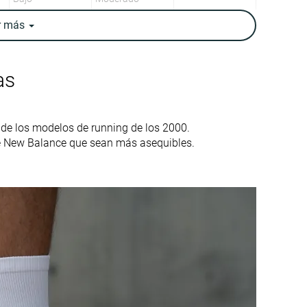
r
más
Alta
Alta
Alta
Baja
as
14.1 oz / 401g
13.5 oz / 383g
Tallan bien
Tallan bien
 de los modelos de running de los 2000.
Firme
Firme
e New Balance que sean más asequibles.
Malla
Malla
Ante
Primavera
Primavera
Otoño
Otoño
Todas las
Todas las
estaciones
estaciones
Running
Running