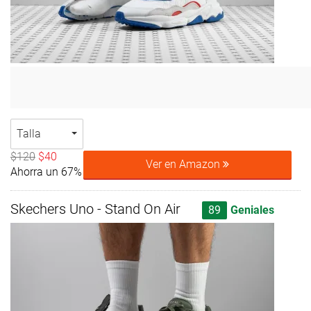
Talla
$120
$40
Ver en Amazon
Ahorra un 67%
Skechers Uno - Stand On Air
89
Geniales