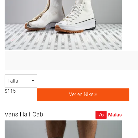
Talla
$115
Ver en Nike
Vans Half Cab
76
Malas