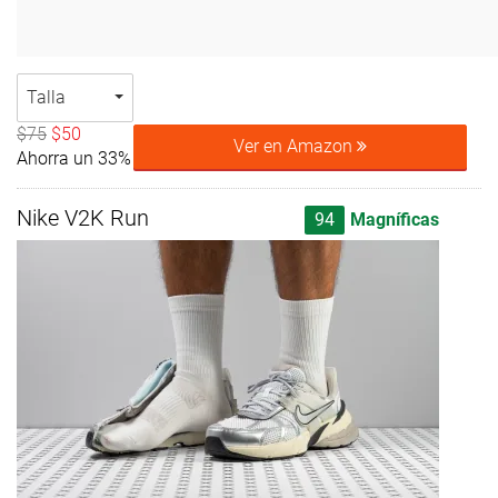
Talla
$75
$50
Ver en Amazon
Ahorra un 33%
Nike V2K Run
94
Magníficas