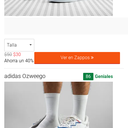
Talla
$50
$30
Ver en Zappos
Ahorra un 40%
adidas Ozweego
86
Geniales