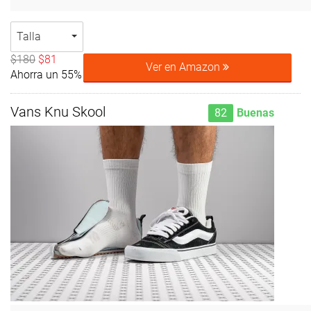
Talla
$180
$81
Ver en Amazon
Ahorra un 55%
Vans Knu Skool
82
Buenas