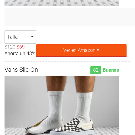
Talla
$120
$69
Ver en Amazon
Ahorra un 43%
Vans Slip-On
82
Buenas