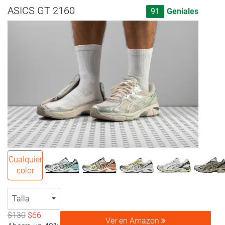
ASICS GT 2160
91
Geniales
Cualquier
color
Talla
$130
$66
Ver en Amazon