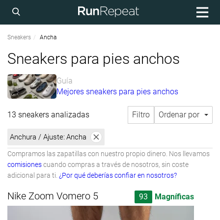
Sneakers
Ancha
Sneakers para pies anchos
Guía
Mejores sneakers para pies anchos
13 sneakers analizadas
Filtro
Ordenar por
Anchura / Ajuste:
Ancha
Compramos las zapatillas con nuestro propio dinero. Nos llevamos
comisiones
cuando compras a través de nosotros, sin coste
adicional para ti.
¿Por qué deberías confiar en nosotros?
Nike Zoom Vomero 5
93
Magníficas