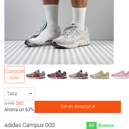
Cualquier
color
Talla
$160
$60
Ver en Amazon
Ahorra un 63%
adidas Campus 00S
84
Buenas