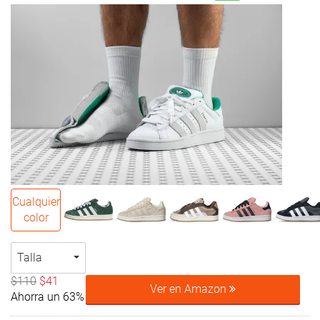
Cualquier
color
Talla
$110
$41
Ver en Amazon
Ahorra un 63%