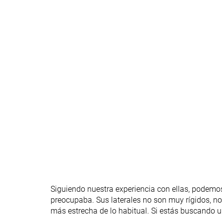
Plantilla extraíble
✓
✓
Tirador del talón
Ninguno
Ninguno
Rigidez torsional
Flexibles
Flexibles
Rigidez del
Moderadas
Flexibles
contrafuerte del
talón
Cordones
Cordones
Cierre
Caña
Caña media
Caña media
Clasificación
#100
#84
3% inferior
19% inferior
Popularidad
#51
#52
Top 50%
Top 50%
Siguiendo nuestra experiencia con ellas, podemos
preocupaba. Sus laterales no son muy rígidos, no
más estrecha de lo habitual. Si estás buscando u