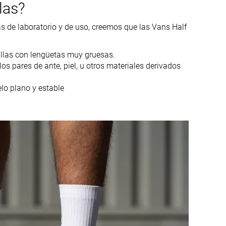
las?
15.1 oz / 427g
16.3 oz / 462g
Tallan bien
Tallan bien
s de laboratorio y de uso, creemos que las Vans Half
Cupsole
Piel o cuero
Piel o cuero
Ante
illas con lengüetas muy gruesas.
Textil
s pares de ante, piel, u otros materiales derivados
Invierno
Primavera
lo plano y estable
Otoño
Todas las
estaciones
Baloncesto
Baloncesto
Media
Media
Media
Media
Cuero auténtico
Ante auténtico