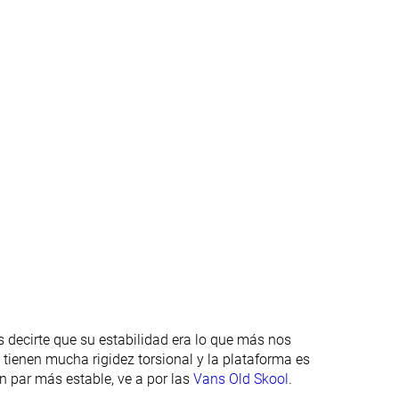
✓
✓
Ninguno
Tirador circular
Moderadas
Firmes
Fimes
Moderadas
Cordones
Cordones
Velcro
Caña media
Caña media
#77
#88
25% inferior
15% inferior
#68
#40
34% inferior
Top 39%
 decirte que su estabilidad era lo que más nos
 tienen mucha rigidez torsional y la plataforma es
n par más estable, ve a por las
Vans Old Skool
.