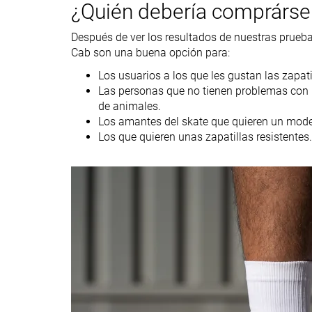
¿Quién debería comprárse
Peso laboratorio
17.4 oz / 493g
14.7 oz / 418g
Talla
Tallan bien
Tallan bien
Después de ver los resultados de nuestras prueba
Cab son una buena opción para:
Ante
Lona
Material
Suela
Piel o cuero
Los usuarios a los que les gustan las zapat
Vulcanizada
Ante
Las personas que no tienen problemas con lo
de animales.
Primavera
Invierno
Los amantes del skate que quieren un mode
Otoño
Los que quieren unas zapatillas resistentes.
Estación
Todas las
estaciones
Inspiradas en
Skate
Baloncesto
Anchura / ajuste
Ancha
Estrecha
Anchura de la
Media
Estrecha
parte delantera
Calidad de la piel
Ante auténtico
Cuero auténtico
o cuero / ante