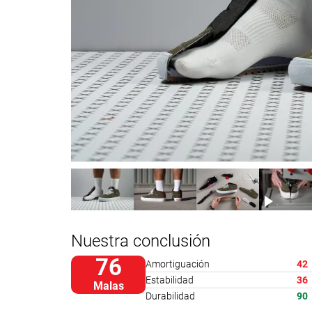
Nuestra conclusión
76
Amortiguación
42
Estabilidad
36
Malas
Durabilidad
90