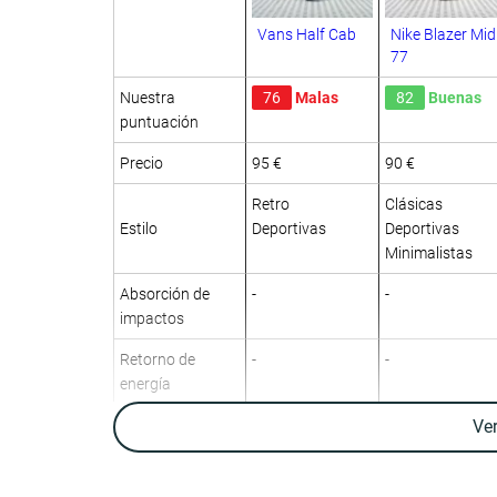
Vans Half Cab
Nike Blazer Mid
77
Nuestra
76
Malas
82
Buenas
puntuación
Precio
95 €
90 €
Retro
Clásicas
Estilo
Deportivas
Deportivas
Minimalistas
Absorción de
-
-
impactos
Retorno de
-
-
energía
Tracción
-
-
Ve
Transpirabilidad
Media
Baja