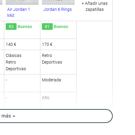
+ Añadir unas
Air Jordan 1
Jordan 6 Rings
zapatillas
Mid
83
Buenas
81
Buenas
140 €
170 €
Clásicas
Retro
Retro
Deportivas
Deportivas
-
Moderada
-
Alto
r
más
-
Alta
Baja
Baja