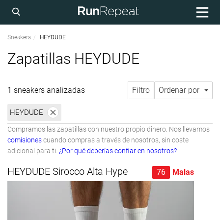
Sneakers
HEYDUDE
Zapatillas HEYDUDE
1 sneakers analizadas
Filtro
Ordenar por
HEYDUDE
Compramos las zapatillas con nuestro propio dinero. Nos llevamos
comisiones
cuando compras a través de nosotros, sin coste
adicional para ti.
¿Por qué deberías confiar en nosotros?
HEYDUDE Sirocco Alta Hype
76
Malas