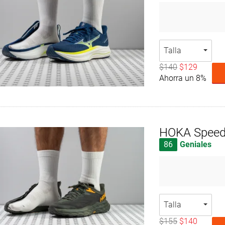
Talla
$140
$129
Ahorra un 8%
HOKA Speed
86
Geniales
Talla
$155
$140