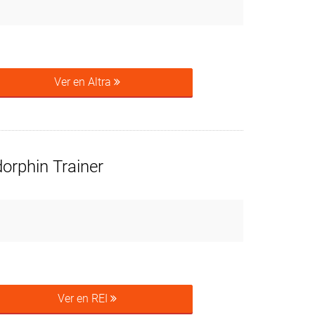
Ver en Altra
orphin Trainer
Ver en REI