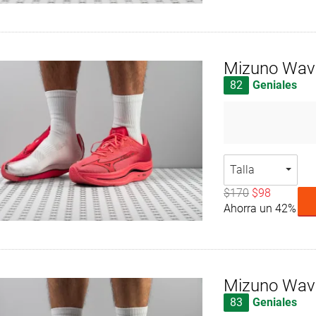
Mizuno Wave
82
Geniales
Talla
$170
$98
Ahorra un 42%
Mizuno Wave
83
Geniales