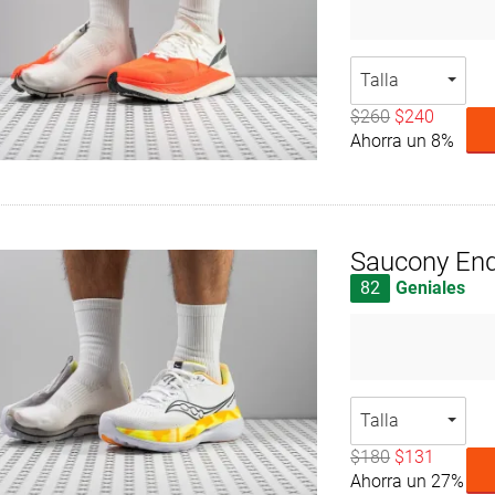
Talla
$260
$240
Ahorra un 8%
Saucony End
82
Geniales
Talla
$180
$131
Ahorra un 27%