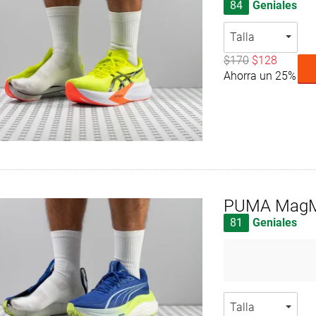
84
Geniales
Talla
$170
$128
Ahorra un 25%
PUMA MagM
81
Geniales
Talla