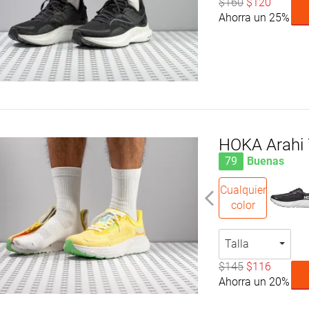
$160
$120
Ahorra un 25%
HOKA Arahi 
79
Buenas
Cualquier
color
Talla
$145
$116
Ahorra un 20%