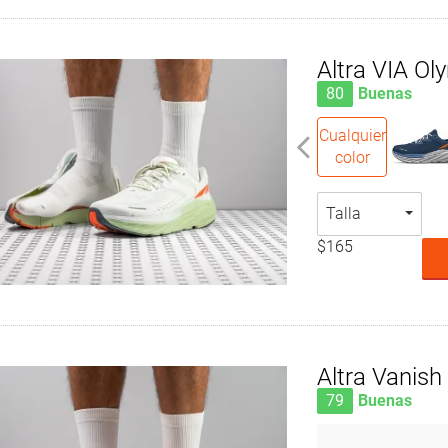
Altra VIA Ol
80
Buenas
Cualquier
color
Talla
$165
Altra Vanish
79
Buenas