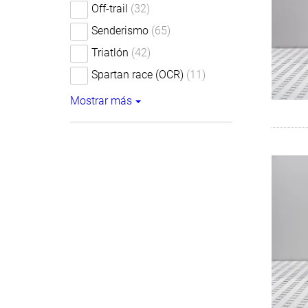
Off-trail
(32)
Senderismo
(65)
Triatlón
(42)
Spartan race (OCR)
(11)
Mostrar más