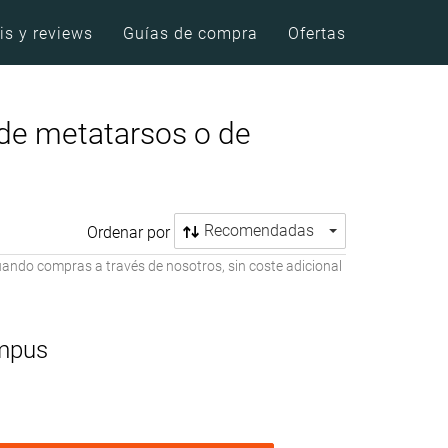
is y reviews
Guías de compra
Ofertas
 de metatarsos o de
Recomendadas
Ordenar por
ando compras a través de nosotros, sin coste adicional
mpus