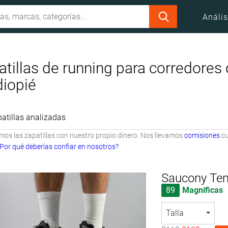
Anális
atillas de running para corredores
iopié
atillas analizadas
s las zapatillas con nuestro propio dinero. Nos llevamos
comisiones
cu
Por qué deberías confiar en nosotros?
Saucony Te
89
Magníficas
Talla