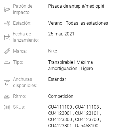
Patrón de
Pisada de antepié/mediopié
impacto:
Estación:
Verano
|
Todas las estaciones
Fecha de
25 mar. 2021
lanzamiento:
Nike
Marca:
BRAND
Tipo:
Transpirable
|
Máxima
amortiguación
|
Ligero
Anchuras
Estándar
disponibles:
Ritmo:
Competición
SKUs:
CU4111100
,
CU4111103
,
CU4123001
,
CU4123101
,
CU4123300
,
CU4123700
,
CU4123801
,
DJ5458100
,