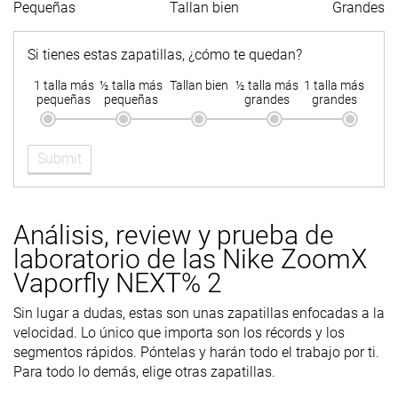
Pequeñas
Tallan bien
Grandes
Tallan un poquito
Tallan bien
Tallan un poq
Talla
pequeño
pequeño
Si tienes estas zapatillas, ¿cómo te quedan?
Rigidez de la
-
Equilibrada
Equilibrada
1 talla más
½ talla más
Tallan bien
½ talla más
1 talla más
mediasuela
pequeñas
pequeñas
grandes
grandes
Diferencia de
-
Pequeña
Pequeña
la rigidez de la
Submit
mediasuela
en frío
Durabilidad
-
Mala
Decente
Análisis, review y prueba de
de la parte
laboratorio de las Nike ZoomX
delantera
Vaporfly NEXT% 2
Durabilidad
-
Media
Alta
del acolchado
Sin lugar a dudas, estas son unas zapatillas enfocadas a la
del talón
velocidad. Lo único que importa son los récords y los
segmentos rápidos. Póntelas y harán todo el trabajo por ti.
Durabilidad
-
Mala
Buena
Para todo lo demás, elige otras zapatillas.
de la suela
exterior