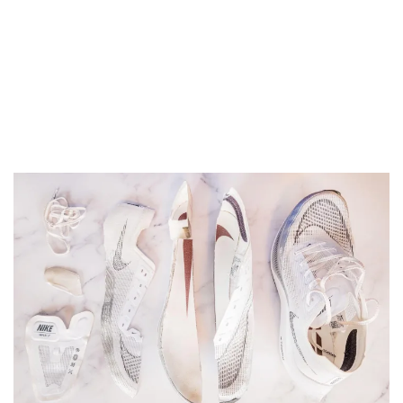
Transpirabilidad
Alta
Media
Alta
Anchura /
-
Estrecha
Estrecha
ajuste
Anchura de la
-
Media
Estrecha
parte
delantera
Flexibilidad
-
Rígida
Rígida
Rigidez
Rígidas
Moderadas
Moderadas
torsional
Rigidez del
Flexible
Flexible
Flexible
contrafuerte
del talón
Placa
Placa de carbono
Placa de carbono
Placa de carb
Rocker
✓
✓
✓