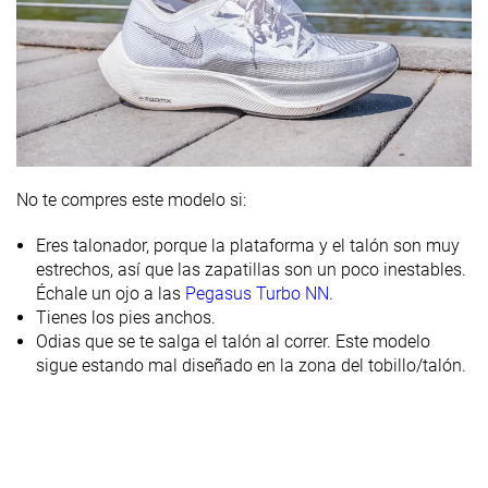
Clasificación
#20
#12
#45
Top 4%
Top 4%
Top 13%
Popularidad
#405
#105
#84
33% inferior
Top 29%
Top 23%
No te compres este modelo si:
Eres talonador, porque la plataforma y el talón son muy
estrechos, así que las zapatillas son un poco inestables.
Échale un ojo a las
Pegasus Turbo NN
.
Tienes los pies anchos.
Odias que se te salga el talón al correr. Este modelo
sigue estando mal diseñado en la zona del tobillo/talón.