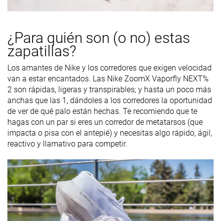
Talón
38.6 mm
38.5 mm
39.6 mm
laboratorio
38.6 mm
40.0 mm
40.0 mm
Talón marca
¿Para quién son (o no) estas
zapatillas?
Antepié
30.9 mm
30.2 mm
29.6 mm
laboratorio
Los amantes de Nike y los corredores que exigen velocidad
Antepié
30.9 mm
32.0 mm
33.0 mm
van a estar encantados. Las Nike ZoomX Vaporfly NEXT%
marca
2 son rápidas, ligeras y transpirables; y hasta un poco más
Anchuras
Estándar
Estándar
Estándar
anchas que las 1, dándoles a los corredores la oportunidad
disponibles
Extra Ancho
de ver de qué palo están hechas. Te recomiendo que te
hagas con un par si eres un corredor de metatarsos (que
Orthotic
✗
✗
✓
impacta o pisa con el antepié) y necesitas algo rápido, ágil,
friendly
reactivo y llamativo para competir.
Verano
Todas las
Verano
Estación
Todas las
estaciones
Todas las
estaciones
estaciones
Removable
✗
✗
✓
insole