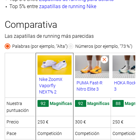
Top 5% entre
zapatillas de running Nike
Comparativa
Las zapatillas de running más parecidas
Palabras (por ejemplo, “Alta”)
Números (por ejemplo, "73 %")
Nike ZoomX
PUMA Fast-R
HOKA Rocket
Vaporfly
Nitro Elite 3
3
NEXT% 2
Nuestra
92
Magníficas
92
Magníficas
88
Magníf
puntuación
Precio
250 €
300 €
250 €
Pace
Competición
Competición
Competición