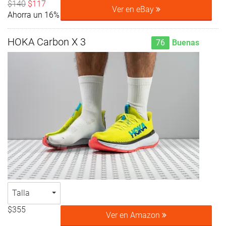
$140
$117
Ver en eBay
Ahorra un 16%
HOKA Carbon X 3
76
Buenas
Talla
$355
Ver en Amazon