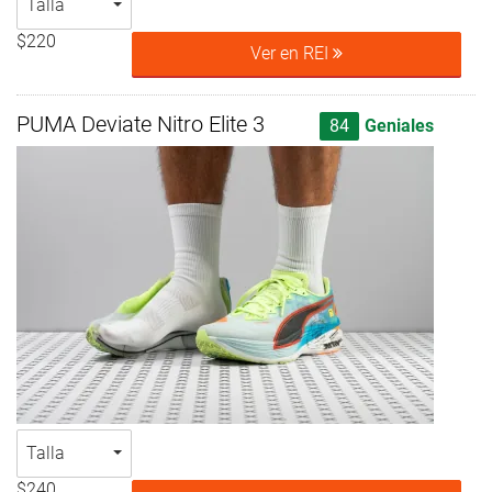
Talla
$220
Ver en REI
PUMA Deviate Nitro Elite 3
84
Geniales
Talla
$240