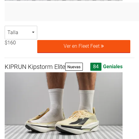
Talla
$160
Ver en Fleet Feet
KIPRUN Kipstorm Elite
84
Geniales
Nuevas