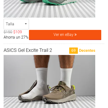
Talla
$150
$109
Ver en eBay
Ahorra un 27%
ASICS Gel Excite Trail 2
69
Decentes