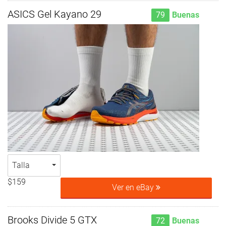
ASICS Gel Kayano 29
79
Buenas
Talla
$159
Ver en eBay
Brooks Divide 5 GTX
72
Buenas