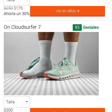
$250
$176
Ver en eBay
Ahorra un 30%
On Cloudsurfer 7
83
Geniales
Talla
$300