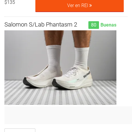
$135
Ver en REI
Salomon S/Lab Phantasm 2
80
Buenas