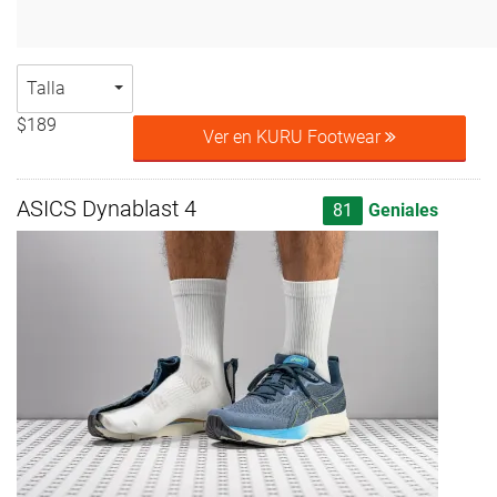
Talla
$189
Ver en KURU Footwear
ASICS Dynablast 4
81
Geniales