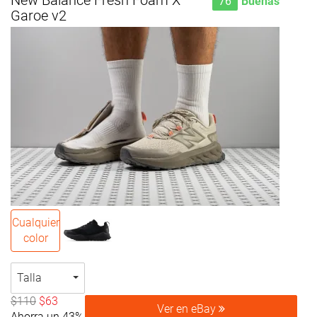
New Balance Fresh Foam X
76
Buenas
Garoe v2
Cualquier
color
Talla
$110
$63
Ver en eBay
Ahorra un 43%