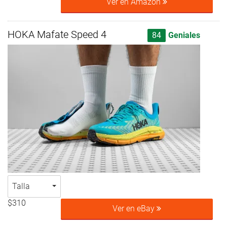
Ver en Amazon
HOKA Mafate Speed 4
84
Geniales
Talla
$310
Ver en eBay