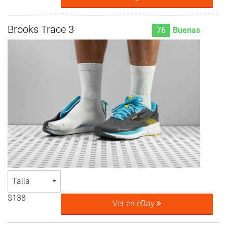
Brooks Trace 3
76
Buenas
Talla
$138
Ver en eBay