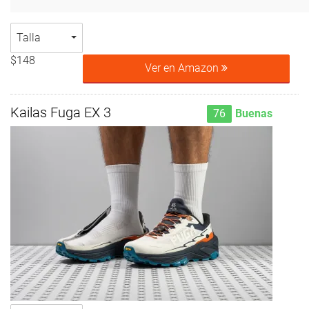
Talla
$148
Ver en Amazon
Kailas Fuga EX 3
76
Buenas