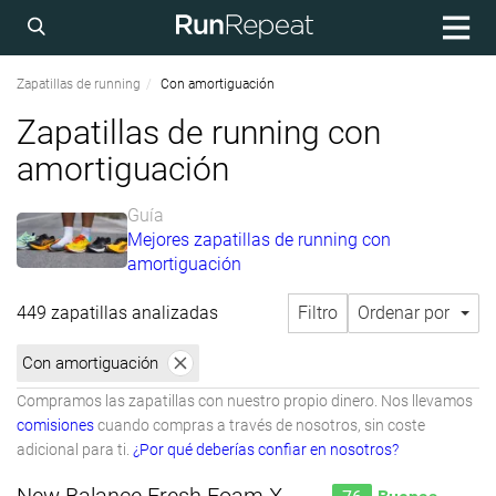
Zapatillas de running
Con amortiguación
Zapatillas de running con
amortiguación
Guía
Mejores zapatillas de running con
amortiguación
449 zapatillas analizadas
Filtro
Ordenar por
Con amortiguación
Compramos las zapatillas con nuestro propio dinero. Nos llevamos
comisiones
cuando compras a través de nosotros, sin coste
adicional para ti.
¿Por qué deberías confiar en nosotros?