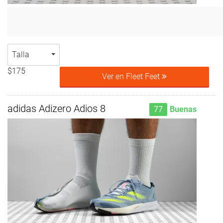
Talla
$175
Ver en Fleet Feet
adidas Adizero Adios 8
77
Buenas