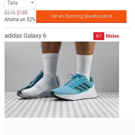
Talla
$275
$188
Ver en Running Warehouse
Ahorra un 32%
adidas Galaxy 6
67
Malas