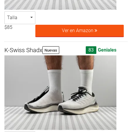
Talla
$85
Ver en Amazon
K-Swiss Shadx
83
Geniales
Nuevas