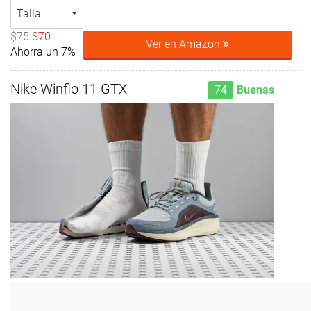
Talla
$75
$70
Ver en Amazon
Ahorra un 7%
Nike Winflo 11 GTX
74
Buenas