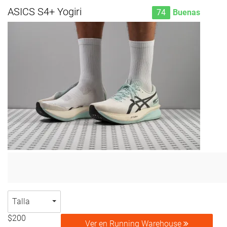
ASICS S4+ Yogiri
74
Buenas
Talla
$200
Ver en Running Warehouse