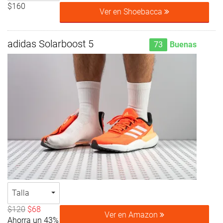
$160
Ver en Shoebacca
adidas Solarboost 5
73
Buenas
Talla
$120
$68
Ver en Amazon
Ahorra un 43%