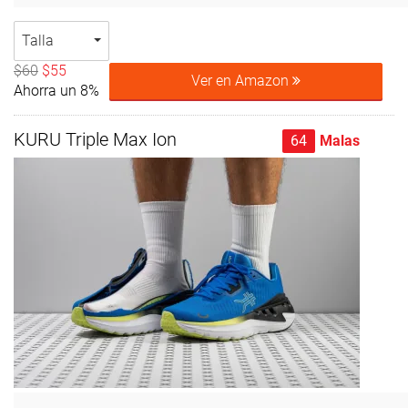
Talla
$60
$55
Ver en Amazon
Ahorra un 8%
KURU Triple Max Ion
64
Malas