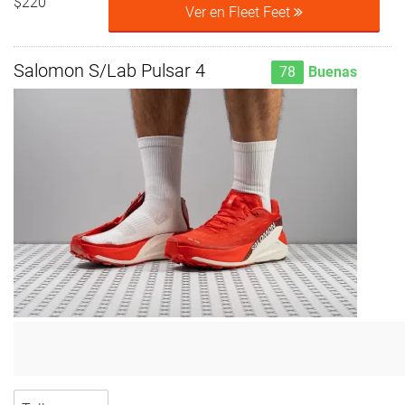
$220
Ver en Fleet Feet
Salomon S/Lab Pulsar 4
78
Buenas