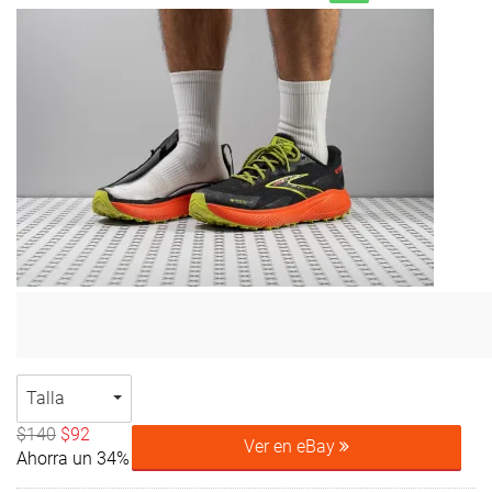
Talla
$140
$92
Ver en eBay
Ahorra un 34%