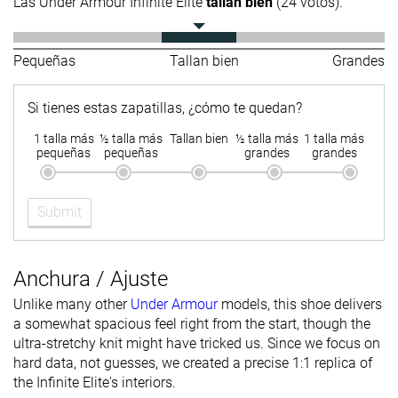
Las Under Armour Infinite Elite
tallan bien
(24 votos).
Pequeñas
Tallan bien
Grandes
Si tienes estas zapatillas, ¿cómo te quedan?
1 talla más
½ talla más
Tallan bien
½ talla más
1 talla más
pequeñas
pequeñas
grandes
grandes
Submit
Anchura / Ajuste
Unlike many other
Under Armour
models, this shoe delivers
a somewhat spacious feel right from the start, though the
ultra-stretchy knit might have tricked us. Since we focus on
hard data, not guesses, we created a precise 1:1 replica of
the Infinite Elite's interiors.