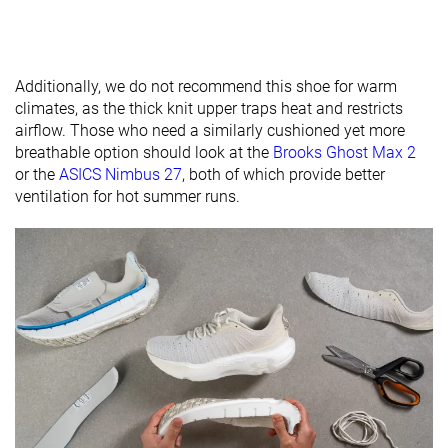
Talón
39.9 mm
39.3 mm
36.8 mm
laboratorio
40.0 mm
39.0 mm
31.0 mm
Talón marca
Additionally, we do not recommend this shoe for warm
climates, as the thick knit upper traps heat and restricts
Antepié
31.8 mm
30.6 mm
29.8 mm
airflow. Those who need a similarly cushioned yet more
laboratorio
breathable option should look at the
Brooks Ghost Max 2
Antepié
32.0 mm
34.0 mm
25.0 mm
or the
ASICS Nimbus 27
, both of which provide better
marca
ventilation for hot summer runs.
Estándar
Estándar
Estándar
Anchuras
Ancho
disponibles
Orthotic
✓
✓
✓
friendly
Todas las
Verano
Todas las
Estación
estaciones
Todas las
estaciones
estaciones