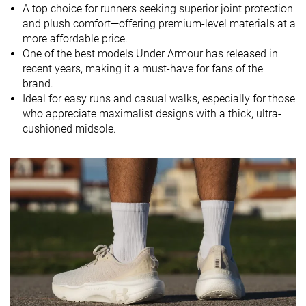
A top choice for runners seeking superior joint protection
Técnica de
Talón
Talón
Talón
and plush comfort—offering premium-level materials at a
carrera
Medio/antepié
Medio/antepié
Medio/antepi
more affordable price.
One of the best models Under Armour has released in
Talla
Tallan bien
Tallan bien
Tallan bien
recent years, making it a must-have for fans of the
brand.
Rigidez de la
-
Equilibrada
Firme
Ideal for easy runs and casual walks, especially for those
mediasuela
who appreciate maximalist designs with a thick, ultra-
Diferencia de
Pequeña
Normal
Normal
cushioned midsole.
la rigidez de la
mediasuela
en frío
Durabilidad
Buena
Decente
Decente
de la parte
delantera
Durabilidad
Media
Alta
Media
del acolchado
del talón