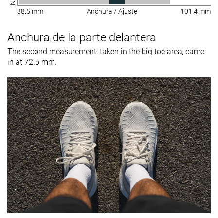
88.5 mm
Anchura / Ajuste
101.4 mm
Anchura de la parte delantera
The second measurement, taken in the big toe area, came
in at 72.5 mm.