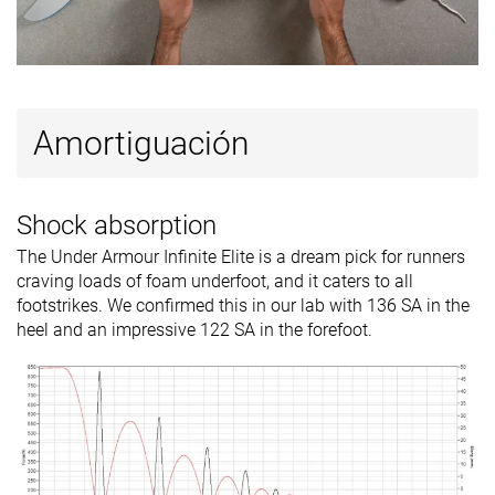
Removable
✓
✓
✓
insole
Clasificación
#283
#141
#247
Top 47%
Top 38%
33% infer
Popularidad
#498
#129
#277
17% inferior
Top 35%
25% infer
Amortiguación
Shock absorption
The Under Armour Infinite Elite is a dream pick for runners
craving loads of foam underfoot, and it caters to all
footstrikes. We confirmed this in our lab with 136 SA in the
heel and an impressive 122 SA in the forefoot.