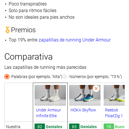
Poco transpirables
Solo para ritmos fáciles
No son ideales para pies anchos
Premios
Top 19% entre
zapatillas de running Under Armour
Comparativa
Las zapatillas de running más parecidas
Palabras (por ejemplo, “Alta”)
Números (por ejemplo, "73 %")
Under Armour
HOKA Skyflow
Reebok
Infinite Elite
FloatZig 1
Nuestra
82
Geniales
83
Geniales
78
Buenas