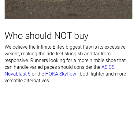
Durabilidad
Buena
Buena
Mala
de la suela
exterior
Transpirabilidad
Baja
Alta
Media
Who should NOT buy
Anchura /
Media
Media
Media
ajuste
We believe the Infinite Elite’s biggest flaw is its excessive
weight, making the ride feel sluggish and far from
Anchura de la
Media
Estrecha
Media
responsive. Runners looking for a more nimble shoe that
parte
can handle varied paces should consider the
ASICS
delantera
Novablast 5
or the
HOKA Skyflow
—both lighter and more
Flexibilidad
Rígida
Rígida
Moderada
versatile alternatives.
Rigidez
Rígidas
Rígidas
Moderadas
torsional
Rigidez del
Rígido
Rígido
Moderado
contrafuerte
del talón
Rocker
✓
✗
✓