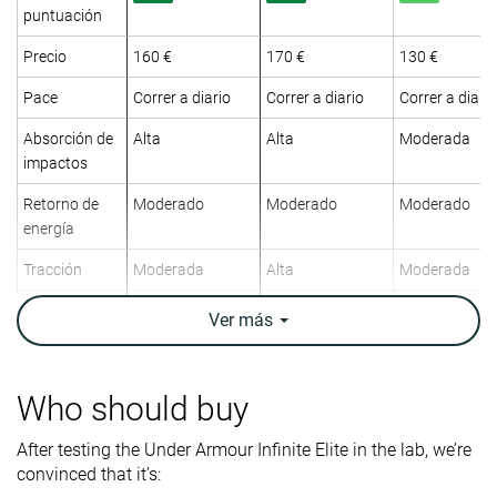
puntuación
Precio
160 €
170 €
130 €
Pace
Correr a diario
Correr a diario
Correr a diario
Absorción de
Alta
Alta
Moderada
impactos
Retorno de
Moderado
Moderado
Moderado
energía
Tracción
Moderada
Alta
Moderada
Arch support
Neutral
Neutral
Neutral
Ver
más
Peso
11.1 oz / 315g
9.9 oz / 282g
10.1 oz / 285
laboratorio
11.6 oz / 329g
10 oz / 283g
9.8 oz / 277g
Who should buy
Peso marca
Drop
8.1 mm
8.7 mm
7.0 mm
After testing the Under Armour Infinite Elite in the lab, we’re
laboratorio
convinced that it’s:
8.0 mm
5.0 mm
6.0 mm
Drop marca