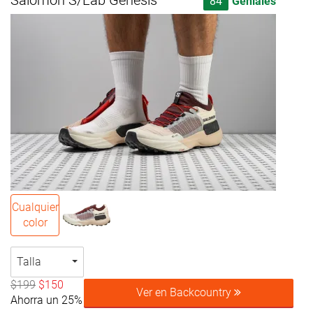
Salomon S/Lab Genesis
84
Geniales
Cualquier
color
Talla
$199
$150
Ver en Backcountry
Ahorra un 25%