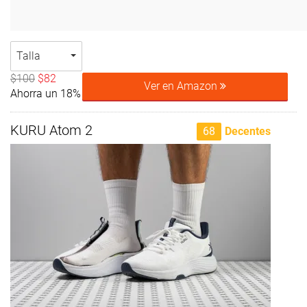
Talla
$100
$82
Ver en Amazon
Ahorra un 18%
KURU Atom 2
68
Decentes