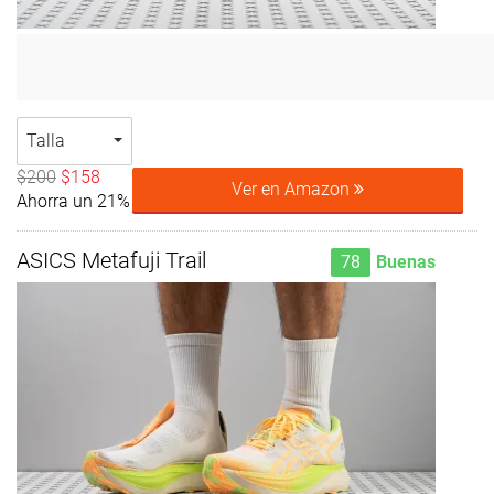
Talla
$200
$158
Ver en Amazon
Ahorra un 21%
ASICS Metafuji Trail
78
Buenas