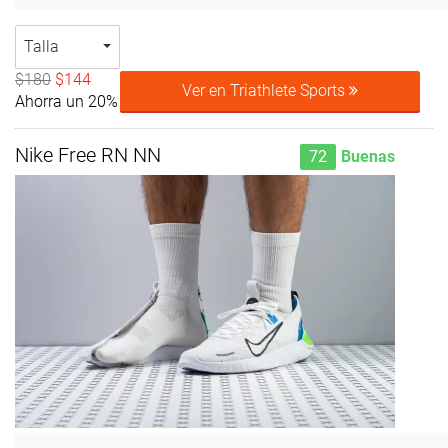
Talla
$180
$144
Ver en Triathlete Sports
Ahorra un 20%
Nike Free RN NN
72
Buenas