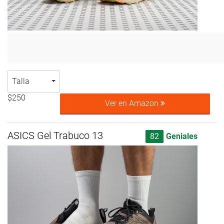
Talla
$250
Ver en Amazon
ASICS Gel Trabuco 13
82
Geniales