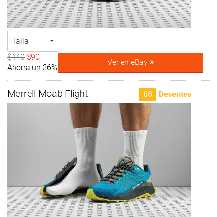
Talla
$140
$90
Ver en eBay
Ahorra un 36%
Merrell Moab Flight
68
Decentes