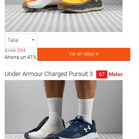
Talla
$160
$94
Ver en eBay
Ahorra un 41%
Under Armour Charged Pursuit 3
67
Malas