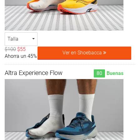
Talla
$100
$55
Ver en Shoebacca
Ahorra un 45%
Altra Experience Flow
80
Buenas