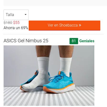
Talla
$180
$55
Ver en Shoebacca
Ahorra un 69%
ASICS Gel Nimbus 25
81
Geniales