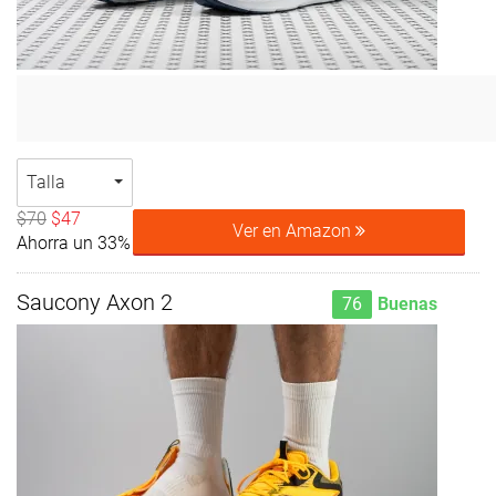
Talla
$70
$47
Ver en Amazon
Ahorra un 33%
Saucony Axon 2
76
Buenas