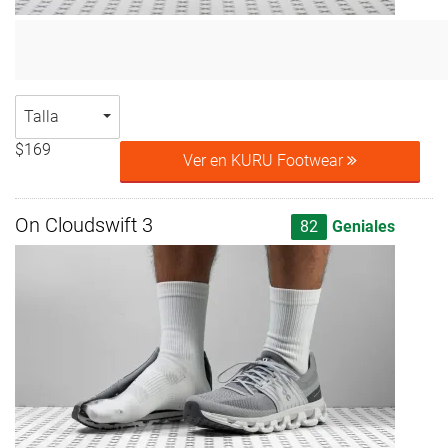
Talla
$169
Ver en KURU Footwear
On Cloudswift 3
82
Geniales