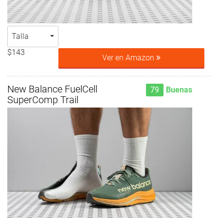
Talla
$143
Ver en Amazon
New Balance FuelCell
79
Buenas
SuperComp Trail