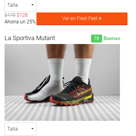
Talla
$170
$128
Ver en Fleet Feet
Ahorra un 25%
La Sportiva Mutant
78
Buenas
Talla