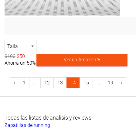
Talla
$100
$50
Ver en Amazon
Ahorra un 50%
‹
1
...
12
13
14
15
...
19
›
Todas las listas de análisis y reviews
Zapatillas de running