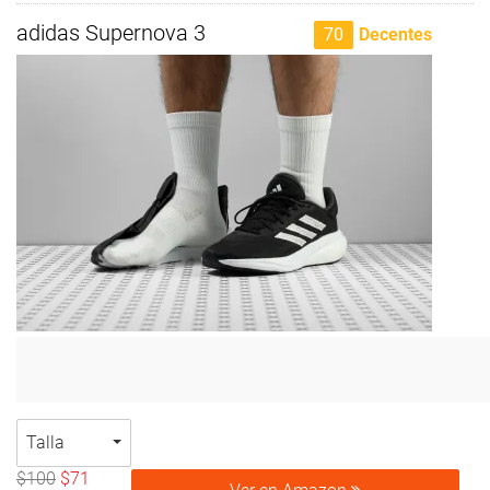
adidas Supernova 3
70
Decentes
Talla
$100
$71