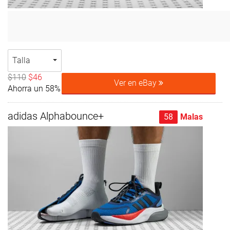
Talla
$110
$46
Ver en eBay
Ahorra un 58%
adidas Alphabounce+
58
Malas