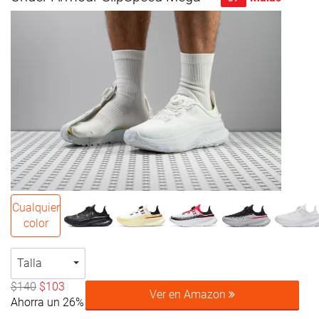
Cualquier
color
Talla
$140
$103
Ver en Amazon
Ahorra un 26%