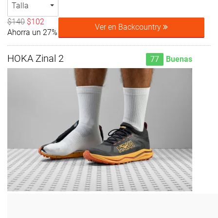
Talla
$140
$102
Ver en Backcountry
Ahorra un 27%
HOKA Zinal 2
77
Buenas