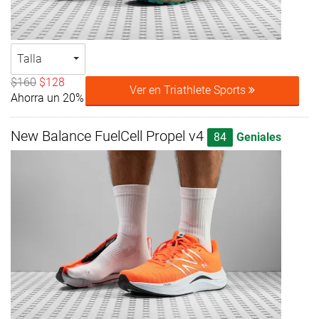
Talla
$160
$128
Ver en Triathlete Sports
Ahorra un 20%
New Balance FuelCell Propel v4
84
Geniales