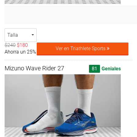
Talla
$240
$180
Ver en Triathlete Sports
Ahorra un 25%
Mizuno Wave Rider 27
81
Geniales