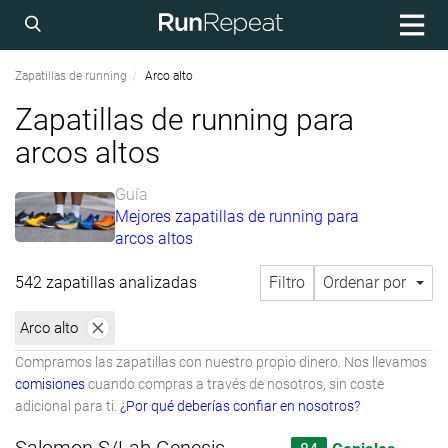
Zapatillas de running
Arco alto
Zapatillas de running para
arcos altos
Guía
Mejores zapatillas de running para
arcos altos
542 zapatillas analizadas
Filtro
Ordenar por
Arco alto
Compramos las zapatillas con nuestro propio dinero. Nos llevamos
comisiones
cuando compras a través de nosotros, sin coste
adicional para ti.
¿Por qué deberías confiar en nosotros?