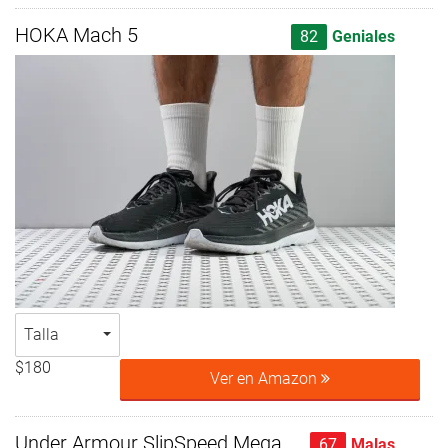
HOKA Mach 5
82
Geniales
Talla
$180
Ver en Amazon
Under Armour SlipSpeed Mega
67
Malas