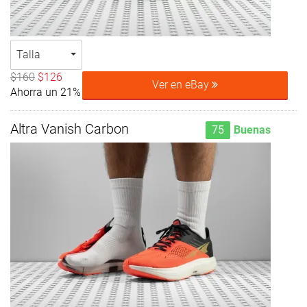
Talla
$160
$126
Ver en eBay
Ahorra un 21%
Altra Vanish Carbon
75
Buenas