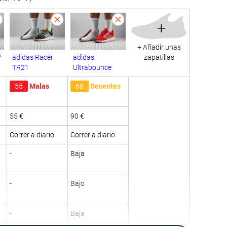
+
+ Añadir unas
7
adidas Racer
adidas
zapatillas
TR21
Ultrabounce
55
Malas
68
Decentes
55 €
90 €
Correr a diario
Correr a diario
-
Baja
-
Bajo
-
Baja