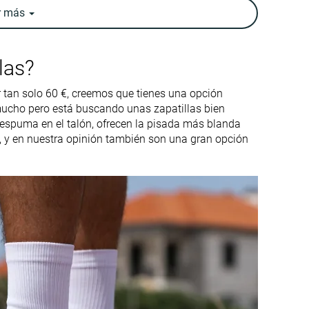
Neutral
Neutral
r
más
11.2 oz / 318g
11.5 oz / 326g
10.1 oz / 285g
12.1 oz / 343g
las?
12.9 mm
11.3 mm
8.0 mm
9.0 mm
 tan solo 60 €, creemos que tienes una opción
 mucho pero está buscando unas zapatillas bien
Talón
Talón
spuma en el talón, ofrecen la pisada más blanda
 y en nuestra opinión también son una gran opción
Tallan bien
Tallan bien
-
-
Normal
Normal
Mala
Decente