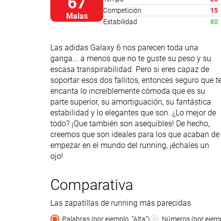
67
Competición
15
Malas
Estabilidad
80
Las adidas Galaxy 6 nos parecen toda una
ganga... a menos que no te guste su peso y su
escasa transpirabilidad. Pero si eres capaz de
soportar esos dos fallitos, entonces seguro que t
encanta lo increíblemente cómoda que es su
parte superior, su amortiguación, su fantástica
estabilidad y lo elegantes que son. ¿Lo mejor de
todo? ¡Que también son asequibles! De hecho,
creemos que son ideales para los que acaban de
empezar en el mundo del running, ¡échales un
ojo!
Comparativa
Las zapatillas de running más parecidas
Palabras (por ejemplo, “Alta”)
Números (por ejempl