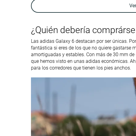
Arch support
Neutral
Neutral
Ve
Peso laboratorio
11.7 oz / 332g
10.9 oz / 309g
Peso marca
11.6 oz / 330g
11.3 oz / 319g
¿Quién debería comprárse
Drop laboratorio
11.0 mm
7.6 mm
Drop marca
10.0 mm
6.0 mm
Las adidas Galaxy 6 destacan por ser únicas. Por
fantástica si eres de los que no quiere gastarse
Técnica de
Talón
Medio/antepié
amortiguadas y estables. Con más de 30 mm de e
carrera
que hemos visto en unas adidas económicas. Ah,
para los corredores que tienen los pies anchos.
Talla
Tallan bien
Tallan bien
Rigidez de la
-
Equilibrada
mediasuela
Diferencia de la
Normal
Pequeña
rigidez de la
mediasuela en
frío
Durabilidad de la
Mala
Decente
parte delantera