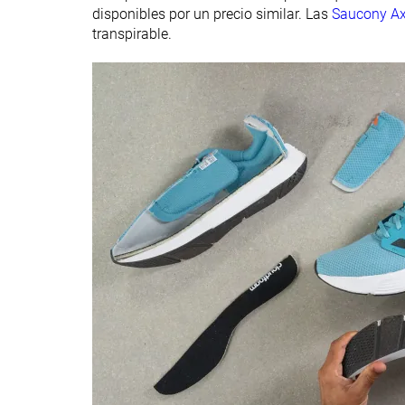
disponibles por un precio similar. Las
Saucony A
Popularidad
#546
#183
10% inferior
Top 49%
transpirable.