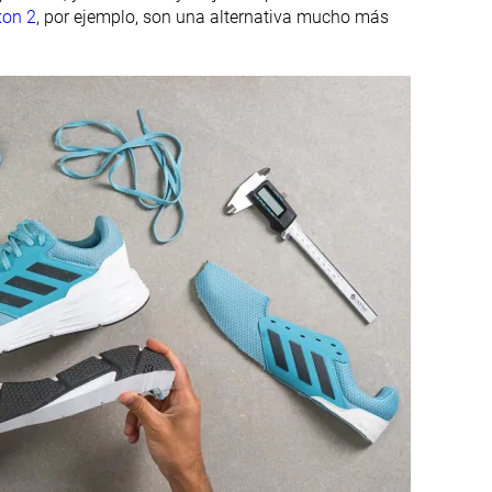
xon 2
, por ejemplo, son una alternativa mucho más
#323
#220
13% inferior
41% inferior