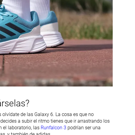
Baja
Media
Decente
Decente
Media
Alta
Media
Media
Media
Media
-
Moderada
rselas?
Moderadas
Moderadas
s olvídate de las Galaxy 6. La cosa es que no
Flexible
Flexible
cides a subir el ritmo tienes que ir arrastrando los
 el laboratorio, las
Runfalcon 3
podrían ser una
as, y también de adidas.