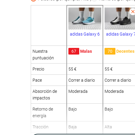
adidas Galaxy 6
adidas Galaxy 
Nuestra
67
Malas
70
Decentes
puntuación
Precio
55 €
55 €
Pace
Correr a diario
Correr a diario
Absorción de
Moderada
Moderada
impactos
Retorno de
Bajo
Bajo
energía
Tracción
Baja
Alta