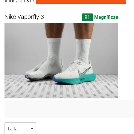
Ahorra un 31%
Nike Vaporfly 3
91
Magníficas
Talla