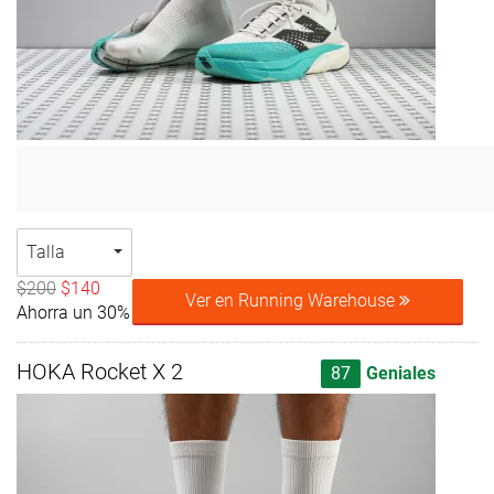
Talla
$200
$140
Ver en Running Warehouse
Ahorra un 30%
HOKA Rocket X 2
87
Geniales