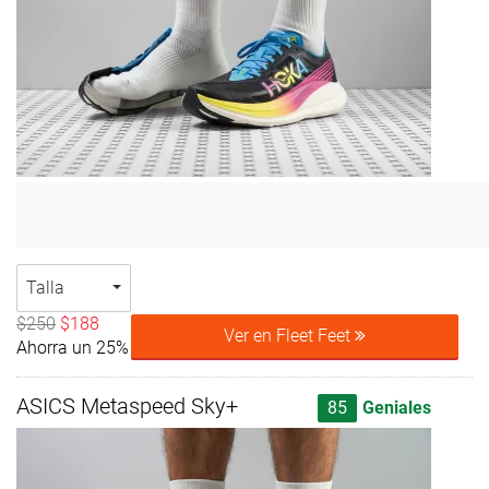
Talla
$250
$188
Ver en Fleet Feet
Ahorra un 25%
ASICS Metaspeed Sky+
85
Geniales