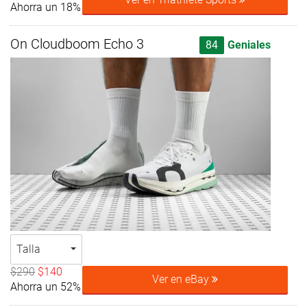
Ahorra un 18%
On Cloudboom Echo 3
84
Geniales
Talla
$290
$140
Ver en eBay
Ahorra un 52%