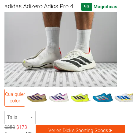
adidas Adizero Adios Pro 4
93
Magníficas
Cualquier
color
Talla
$250
$173
Ver en Dick's Sporting Goods