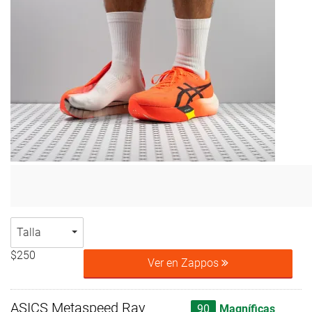
Talla
$250
Ver en Zappos
ASICS Metaspeed Ray
90
Magníficas