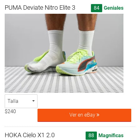
PUMA Deviate Nitro Elite 3
84
Geniales
Talla
$240
Ver en eBay
HOKA Cielo X1 2.0
88
Magníficas