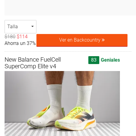
Talla
$180
$114
Ver en Backcountry
Ahorra un 37%
New Balance FuelCell
83
Geniales
SuperComp Elite v4