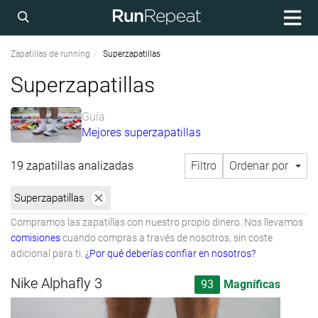
Zapatillas de running
Superzapatillas
Superzapatillas
Guía
Mejores superzapatillas
19 zapatillas analizadas
Filtro
Ordenar por
Superzapatillas
Compramos las zapatillas con nuestro propio dinero. Nos llevamos
comisiones
cuando compras a través de nosotros, sin coste
adicional para ti.
¿Por qué deberías confiar en nosotros?
Nike Alphafly 3
93
Magníficas