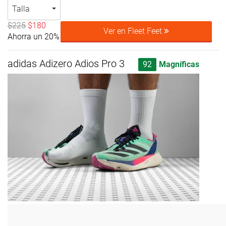
Talla
$225
$180
Ver en Fleet Feet
Ahorra un 20%
adidas Adizero Adios Pro 3
92
Magníficas