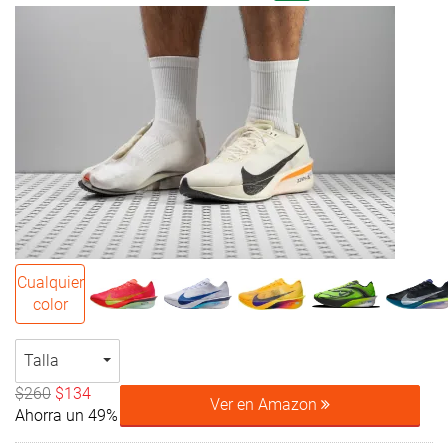
Cualquier
color
Talla
$260
$134
Ver en Amazon
Ahorra un 49%