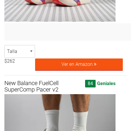
Talla
$262
Ver en Amazon
New Balance FuelCell
84
Geniales
SuperComp Pacer v2