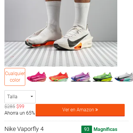
Cualquier
color
Talla
$285
$99
Ver en Amazon
Ahorra un 65%
Nike Vaporfly 4
93
Magníficas