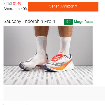
$250
$149
Ver en Amazon
Ahorra un 40%
Saucony Endorphin Pro 4
90
Magníficas