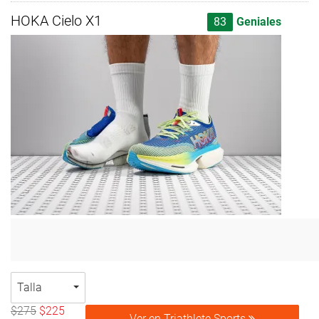
HOKA Cielo X1
83
Geniales
Talla
$275
$225
Ver en Triathlete Sports