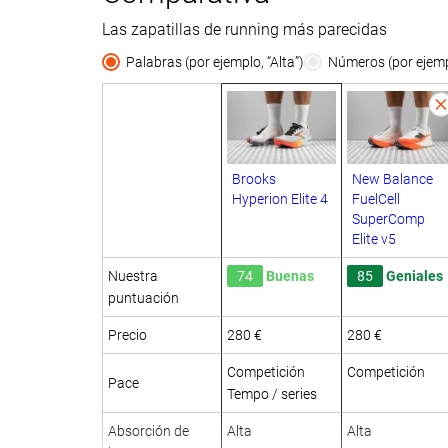
Las zapatillas de running más parecidas
Palabras (por ejemplo, “Alta”)
Números (por ejempl
Brooks
New Balance
Hyperion Elite 4
FuelCell
SuperComp
Elite v5
Nuestra
74
Buenas
85
Geniales
puntuación
Precio
280 €
280 €
Competición
Competición
Pace
Tempo / series
Absorción de
Alta
Alta