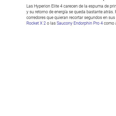
parte delantera
Las Hyperion Elite 4 carecen de la espuma de prim
y su retorno de energía se queda bastante atrás.
Flexibilidad
Rígida
Moderada
corredores que quieran recortar segundos en sus
Rigidez torsional
Rígidas
Flexibles
Rocket X 2
o las
Saucony Endorphin Pro 4
como a
Rigidez del
Flexible
Flexible
contrafuerte del
talón
Placa
Placa de carbono
Placa de carbo
Rocker
✓
✓
Talón laboratorio
39.1 mm
39.3 mm
Talón marca
40.0 mm
40.0 mm
Antepié
27.3 mm
28.6 mm
laboratorio
32.0 mm
32.0 mm
Antepié marca
Anchuras
Estándar
Estándar
disponibles
Ancho