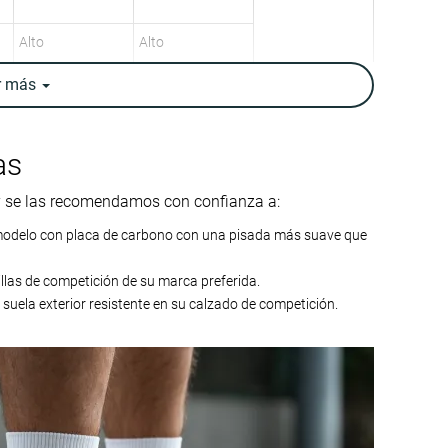
Alto
Alto
r
más
Alta
Moderada
Neutral
Neutral
as
7.2 oz / 204g
7.1 oz / 201g
7.1 oz / 201g
7 oz / 198g
 y se las recomendamos con confianza a:
✓
✓
modelo con placa de carbono con una pisada más suave que
11.2 mm
8.5 mm
llas de competición de su marca preferida.
8.0 mm
8.0 mm
uela exterior resistente en su calzado de competición.
Talón
Talón
Medio/antepié
Tallan bien
Tallan un poquito
pequeño
Blanda
Equilibrada