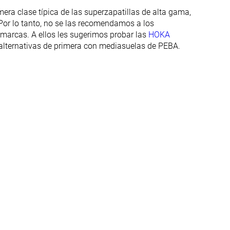
era clase típica de las superzapatillas de alta gama,
 Por lo tanto, no se las recomendamos a los
Rígida
Rígida
 marcas. A ellos les sugerimos probar las
HOKA
Moderadas
Rígidas
lternativas de primera con mediasuelas de PEBA.
Flexible
Flexible
no
Placa de carbono
Placa de carbono
✓
✓
37.6 mm
38.1 mm
40.0 mm
40.0 mm
26.4 mm
29.6 mm
32.0 mm
32.0 mm
Estándar
Estándar