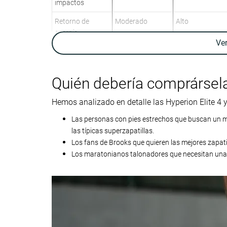
impactos
Retorno de
Moderado
Alto
energía
Ve
Tracción
Alta
Alta
Arch support
Neutral
Neutral
Quién debería comprársel
Peso laboratorio
7.8 oz / 220g
7 oz / 198g
Peso marca
7.8 oz / 221g
7.5 oz / 213g
Hemos analizado en detalle las Hyperion Elite 4
Lightweight
✓
✓
Las personas con pies estrechos que buscan un 
las típicas superzapatillas.
Drop laboratorio
11.8 mm
10.7 mm
Los fans de Brooks que quieren las mejores zapati
Drop marca
8.0 mm
8.0 mm
Los maratonianos talonadores que necesitan una s
Técnica de
Talón
Talón
carrera
Tallan bien
Tallan bien
Talla
Rigidez de la
-
Equilibrada