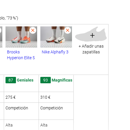
o, "73 %")
+
+ Añadir unas
Brooks
Nike Alphafly 3
zapatillas
Hyperion Elite 5
87
Geniales
93
Magníficas
275 €
310 €
Competición
Competición
Alta
Alta