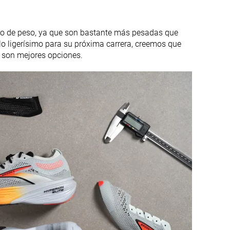
✓
✗
lgo de peso, ya que son bastante más pesadas que
Verano
Verano
 ligerísimo para su próxima carrera, creemos que
Todas las
Todas las
son mejores opciones.
estaciones
estaciones
✓
✗
#56
#7
Top 16%
Top 2%
#97
#25
Top 27%
Top 7%