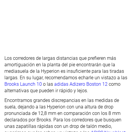
Rigidez
Flexibles
Moderadas
Moderadas
torsional
Rigidez del
Moderado
Rígido
Flexible
contrafuerte
del talón
Talón
30.0 mm
36.5 mm
33.8 mm
laboratorio
22.0 mm
36.0 mm
30.0 mm
Talón marca
Los corredores de largas distancias que prefieren más
amortiguación en la planta del pie encontrarán que la
Antepié
17.7 mm
25.2 mm
22.6 mm
mediasuela de la Hyperion es insuficiente para las tiradas
laboratorio
largas. En su lugar, recomendamos echarle un vistazo a las
Antepié
14.0 mm
28.0 mm
19.0 mm
Brooks Launch 10
o las
adidas Adizero Boston 12
como
marca
alternativas que pueden ir rápido y lejos.
Anchuras
Estándar
Estándar
Estándar
Encontramos grandes discrepancias en las medidas de
disponibles
Ancho
suela, dejando a las Hyperion con una altura de drop
pronunciada de 12,8 mm en comparación con los 8 mm
Orthotic
✓
✓
✓
declarados por Brooks. Para los corredores que busquen
friendly
unas zapatillas rápidas con un drop de talón medio,