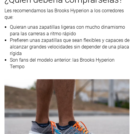
7.6 oz / 215g
8.6 oz / 244g
7.5 oz / 214g
Peso marca
Les recomendamos las Brooks Hyperion a los corredores
Lightweight
✓
✓
✗
que:
Drop
12.3 mm
11.3 mm
11.2 mm
Quieran unas zapatillas ligeras con mucho dinamismo
laboratorio
para las carreras a ritmo rápido
8.0 mm
8.0 mm
11.0 mm
Drop marca
Prefieren unas zapatillas que sean flexibles y capaces de
alcanzar grandes velocidades sin depender de una placa
Técnica de
Talón
Talón
Talón
rígida
carrera
Son fans del modelo anterior: las Brooks Hyperion
Tempo
Tallan bien
Tallan un poquito
Tallan un poq
Talla
pequeño
pequeño
Rigidez de la
-
Equilibrada
-
mediasuela
Diferencia de
Grande
Pequeña
Pequeña
la rigidez de la
mediasuela
en frío
Durabilidad
Mala
Decente
Mala