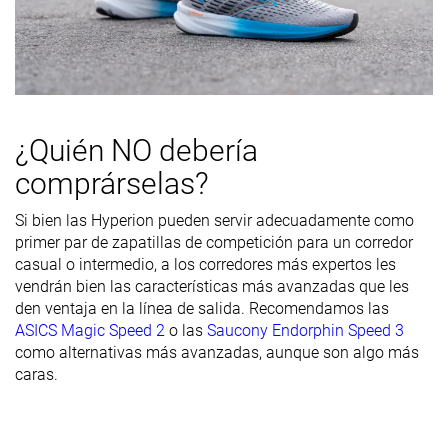
de la parte
delantera
Durabilidad
Media
Alta
Baja
del acolchado
del talón
¿Quién NO debería
Durabilidad
Buena
Buena
Buena
comprárselas?
de la suela
exterior
Si bien las Hyperion pueden servir adecuadamente como
primer par de zapatillas de competición para un corredor
Transpirabilidad
Media
Alta
Media
casual o intermedio, a los corredores más expertos les
Anchura /
Estrecha
Media
Media
vendrán bien las características más avanzadas que les
ajuste
den ventaja en la línea de salida. Recomendamos las
ASICS Magic Speed 2
o las
Saucony Endorphin Speed 3
Anchura de la
Ancha
Media
Media
como alternativas más avanzadas, aunque son algo más
parte
caras.
delantera
Flexibilidad
-
Moderada
-