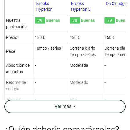
Brooks
Brooks
On Cloudgo
Hyperion
Hyperion 3
Nuestra
79
Buenas
78
Buenas
79
Buenas
puntuación
Precio
150 €
150 €
160 €
Tempo / series
Correr a diario
Correr a diario
Pace
Tempo / series
Tempo / serie
Absorción de
-
Moderada
-
impactos
Retorno de
-
Moderado
-
energía
Tracción
-
Alta
-
Ver
más
Arch support
Neutral
Neutral
Neutral
Peso
7.4 oz / 211g
8.6 oz / 244g
9.1 oz / 259g
¿Quién debería comprárselas?
laboratorio