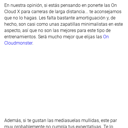
Transpirabilidad
Media
Alta
Media
En nuestra opinión, si estás pensando en ponerte las On
Cloud X para carreras de larga distancia... te aconsejamos
Anchura /
Media
Media
Media
que no lo hagas. Les falta bastante amortiguación y, de
ajuste
hecho, son casi como unas zapatillas minimalistas en este
aspecto, así que no son las mejores para este tipo de
Anchura de la
Ancha
Ancha
Media
entrenamientos. Será mucho mejor que elijas las
On
parte
Cloudmonster
.
delantera
Flexibilidad
Flexible
-
Moderada
Rigidez
Flexibles
Moderadas
Moderadas
torsional
Rigidez del
Flexible
Flexible
Moderado
contrafuerte
del talón
Talón
27.9 mm
31.5 mm
32.0 mm
laboratorio
28.0 mm
27.0 mm
Talón marca
Además, si te gustan las mediasuelas mullidas, este par
muy probablemente no cumpla tus expectativas. Te lo
Antepié
17.8 mm
22.1 mm
22.6 mm