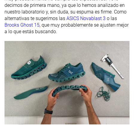
decimos de primera mano, ya que lo hemos analizado en
laboratorio
nuestro laboratorio y, sin duda, su espuma es firme. Como
Antepié
22.0 mm
21.0 mm
alternativas te sugerimos las
ASICS Novablast 3
o las
marca
Brooks Ghost 15
, que muy probablemente se ajusten mejor
Estándar
Estándar
Estándar
a lo que estás buscando.
Anchuras
Ancho
Ancho
disponibles
Extra Ancho
Orthotic
✓
✓
✓
friendly
Todas las
Verano
Todas las
Estación
estaciones
Todas las
estaciones
estaciones
Removable
✓
✓
✓
insole
Clasificación
#290
#265
#326
22% inferior
28% inferior
12% infer
Popularidad
#112
#349
#121
Top 31%
6% inferior
Top 33%