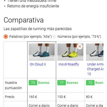
Tienen una mediasuela firme
Retorno de energía insuficiente
Comparativa
Las zapatillas de running más parecidas
Palabras (por ejemplo, “Alta”)
Números (por ejemplo, "73 %")
On Cloud X
Inov8 Roadfly
Under Armou
Charged Asse
10
Nuestra
75
Buenas
77
Buenas
72
Buenas
puntuación
Precio
160 €
150 €
80 €
Correr a diario
Correr a diario
Correr a diario