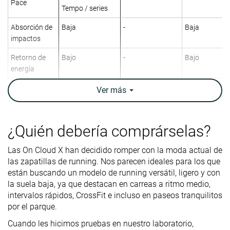
Pace
Tempo / series
Absorción de
Baja
-
Baja
impactos
Retorno de
Bajo
-
Bajo
energía
Tracción
Moderada
-
Moderada
Ver
más
Arch support
Neutral
Neutral
Neutral
Peso
8.5 oz / 240g
8.9 oz / 251g
10.5 oz / 298
¿Quién debería comprárselas?
laboratorio
8.1 oz / 229g
9.3 oz / 265g
9.9 oz / 280g
Peso marca
Las On Cloud X han decidido romper con la moda actual de
las zapatillas de running. Nos parecen ideales para los que
Lightweight
✓
✗
✗
están buscando un modelo de running versátil, ligero y con
la suela baja, ya que destacan en carreas a ritmo medio,
Drop
10.1 mm
9.4 mm
9.4 mm
intervalos rápidos, CrossFit e incluso en paseos tranquilitos
laboratorio
6.0 mm
6.0 mm
10.0 mm
por el parque.
Drop marca
Cuando les hicimos pruebas en nuestro laboratorio,
Técnica de
Talón
Talón
Talón