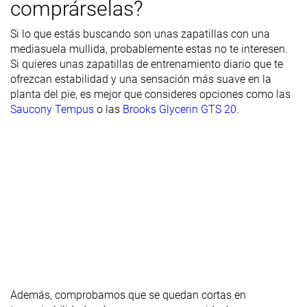
comprárselas?
Anchura de la
Ancha
Ancha
Media
parte
Si lo que estás buscando son unas zapatillas con una
delantera
mediasuela mullida, probablemente estas no te interesen.
Si quieres unas zapatillas de entrenamiento diario que te
Flexibilidad
-
-
Moderada
ofrezcan estabilidad y una sensación más suave en la
planta del pie, es mejor que consideres opciones como las
Rigidez
Moderadas
Moderadas
Rígidas
Saucony Tempus
o las
Brooks Glycerin GTS 20
.
torsional
Rigidez del
Moderado
Moderado
Moderado
contrafuerte
del talón
Talón
33.8 mm
29.9 mm
33.2 mm
laboratorio
28.0 mm
30.0 mm
31.0 mm
Talón marca
Antepié
24.1 mm
25.9 mm
25.3 mm
laboratorio
Antepié
20.0 mm
26.0 mm
21.0 mm
Además, comprobamos que se quedan cortas en
marca