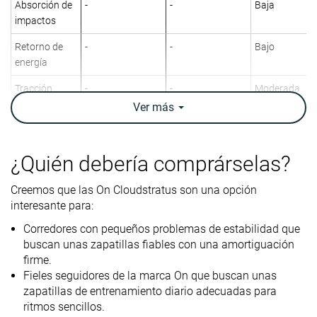
Absorción de
-
-
Baja
impactos
Retorno de
-
-
Bajo
energía
Tracción
-
-
Moderada
Ver
más
Arch support
Estabilidad
Estabilidad
Estabilidad
Peso
10.3 oz / 293g
9.2 oz / 261g
11.6 oz / 329
laboratorio
¿Quién debería comprárselas?
11.1 oz / 315g
9.6 oz / 272g
11.3 oz / 320
Peso marca
Creemos que las On Cloudstratus son una opción
Drop
9.7 mm
4.0 mm
7.9 mm
interesante para:
laboratorio
8.0 mm
4.0 mm
10.0 mm
Corredores con pequeños problemas de estabilidad que
Drop marca
buscan unas zapatillas fiables con una amortiguación
Técnica de
Talón
Medio/antepié
Medio/antepi
firme.
carrera
Medio/antepié
Fieles seguidores de la marca On que buscan unas
zapatillas de entrenamiento diario adecuadas para
Tallan bien
Tallan un poquito
Tallan bien
Talla
ritmos sencillos.
pequeño