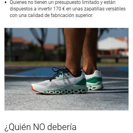
Quienes no tienen un presupuesto limitado y están
dispuestos a invertir 170 € en unas zapatillas versátiles
Diferencia de
Pequeña
Grande
Normal
con una calidad de fabricación superior.
la rigidez de la
mediasuela
en frío
Durabilidad
Mala
Decente
Buena
de la parte
delantera
Durabilidad
Baja
Media
Alta
del acolchado
del talón
Durabilidad
Decente
Decente
Buena
de la suela
exterior
Transpirabilidad
Media
Media
Media
Anchura /
Media
Media
Estrecha
¿Quién NO debería
ajuste