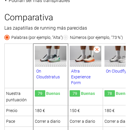
Podrían ser más transpirables
Comparativa
Las zapatillas de running más parecidas
Palabras (por ejemplo, “Alta”)
Números (por ejemplo, "73 %")
On
Altra
On Cloudflyer
Cloudstratus
Experience
Form
Nuestra
79
Buenas
79
Buenas
78
Buenas
puntuación
Precio
180 €
150 €
180 €
Pace
Correr a diario
Correr a diario
Correr a diario