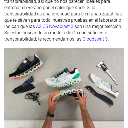
transpirabilidad, así que no nos parecen ideales para
Anchuras
Estándar
Estándar
Estándar
entrenar en verano por el calor que hace. Si la
disponibles
transpirabilidad es una prioridad para ti en unas zapatillas
que te sirvan para todo, nuestras pruebas en el laboratorio
Orthotic
✓
✓
✓
indican que las
ASICS Novablast 3
son una mejor elección.
friendly
Su estás buscando un modelo de On con suficiente
transpirabilidad, te recomendamos las
Cloudswift 3
.
Todas las
Todas las
Todas las
Estación
estaciones
estaciones
estaciones
Removable
✓
✓
✓
insole
Clasificación
#388
#219
#241
36% inferior
41% inferior
35% infer
Popularidad
#432
#177
#165
29% inferior
Top 48%
Top 45%