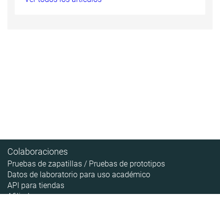
Colaboraciones
Pruebas de zapatillas / Pruebas de prototipos
Datos de laboratorio para uso académico
API para tiendas
Afiliados
Contenido
Acerca de
Pipeline de las zapatillas
Sobre RunRepeat