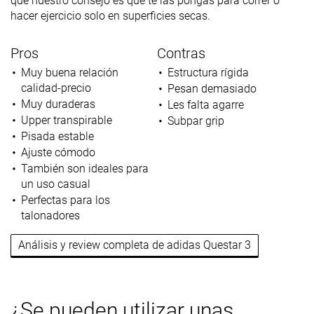
que nuestro consejo es que te las pongas para correr o
hacer ejercicio solo en superficies secas.
Pros
Contras
Muy buena relación
Estructura rígida
calidad-precio
Pesan demasiado
Muy duraderas
Les falta agarre
Upper transpirable
Subpar grip
Pisada estable
Ajuste cómodo
También son ideales para
un uso casual
Perfectas para los
talonadores
Análisis y review completa de adidas Questar 3
¿Se pueden utilizar unas