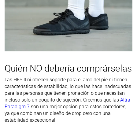
de la parte
delantera
Durabilidad
Baja
Media
Alta
del acolchado
del talón
Durabilidad
Decente
Decente
Buena
de la suela
exterior
Quién NO debería comprárselas
Transpirabilidad
Alta
Alta
Media
Las HFS II ni ofrecen soporte para el arco del pie ni tienen
Anchura /
Estrecha
Media
Ancha
características de estabilidad, lo que las hace inadecuadas
ajuste
para las personas que tienen pronación o que necesitan
Anchura de la
Ancha
Ancha
Ancha
incluso solo un poquito de sujeción. Creemos que las
Altra
parte
Paradigm 7
son una mejor opción para estos corredores,
delantera
ya que combinan un diseño de drop cero con una
estabilidad excepcional.
Flexibilidad
-
-
Flexible
Rigidez
Flexibles
Flexibles
Flexibles