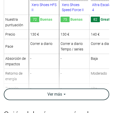
Xero Shoes HFS
Xero Shoes
Altra Escalan
II
Speed Force II
4
Nuestra
72
Buenas
75
Buenas
82
Great
puntuación
Precio
130 €
130 €
140 €
Correr a diario
Correr a diario
Correr a diario
Pace
Tempo / series
Absorción de
-
-
Baja
impactos
Retorno de
-
-
Moderado
energía
Tracción
-
-
Alta
Ver
más
Arch support
Neutral
Neutral
Neutral
Peso
8.6 oz / 244g
6.7 oz / 189g
8.4 oz / 237g
laboratorio