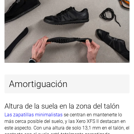
Estación
Todas las
Todas las
estaciones
estaciones
estaciones
Removable
✓
✓
✓
insole
Clasificación
#330
#299
#162
11% inferior
20% inferior
Top 44%
Popularidad
#205
#333
#70
45% inferior
10% inferior
Top 19%
Amortiguación
Altura de la suela en la zona del talón
Las zapatillas minimalistas
se centran en mantenerte lo
más cerca posible del suelo, y las Xero XFS II destacan en
este aspecto. Con una altura de solo 13,1 mm en el talón, el