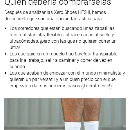
Quién debería comprárselas
8.3 oz / 235g
6 oz / 170g
9.5 oz / 269g
Peso marca
Después de analizar las Xero Shoes HFS II, hemos
Lightweight
✓
✓
✓
descubierto que son una opción fantástica para:
Drop
1.0 mm
0.1 mm
1.4 mm
Los corredores que están buscando unas zapatillas
laboratorio
minimalistas ultraflexibles, ultracercanas al suelo y
0.0 mm
0.0 mm
0.0 mm
Drop marca
ultracómodas, ¡pero con las que no quieren correr un
ultra!
Técnica de
Medio/antepié
Medio/antepié
Mid/forefoot
Los que quieren un modelo tipo
barefoot
transpirable
carrera
para ir al trabajo, salir a caminar y correr de vez en
cuando.
Talla
Tallan bien
Tallan bien
True to size
Los que acaban de empezar con el mundo minimalista y
Rigidez de la
-
-
Equilibrada
quieren un par versátil y a un buen precio con el que
mediasuela
empezar a dar sus primeros pasos (¡Literalmente!).
Diferencia de
Pequeña
-
Normal
la rigidez de la
mediasuela
en frío
Durabilidad
Decente
Decente
Buena