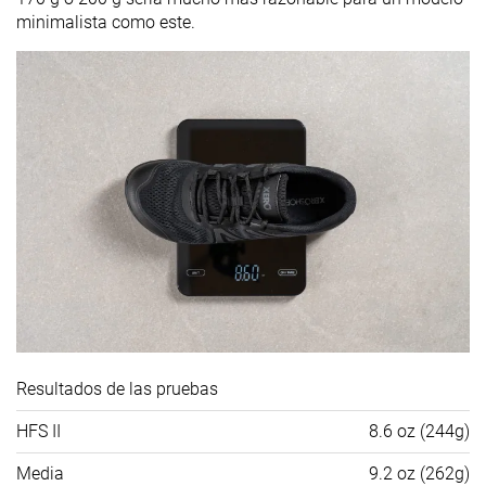
minimalista como este.
Resultados de las pruebas
HFS II
8.6 oz (244g)
Media
9.2 oz (262g)