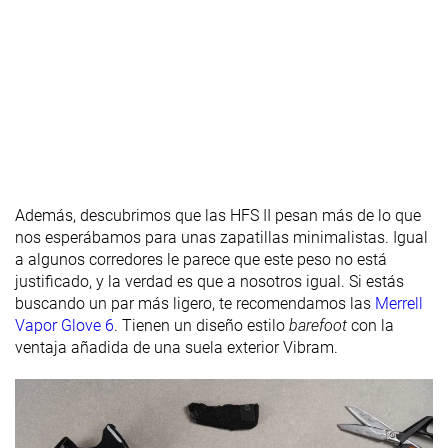
torsional
Rigidez del
Moderado
Flexible
Flexible
contrafuerte
del talón
Talón
13.1 mm
10.6 mm
23.8 mm
laboratorio
12.0 mm
7.0 mm
24.0 mm
Talón marca
Además, descubrimos que las HFS II pesan más de lo que
Antepié
12.1 mm
10.5 mm
22.4 mm
nos esperábamos para unas zapatillas minimalistas. Igual
laboratorio
a algunos corredores le parece que este peso no está
Antepié
12.0 mm
7.0 mm
24.0 mm
justificado, y la verdad es que a nosotros igual. Si estás
marca
buscando un par más ligero, te recomendamos las
Merrell
Anchuras
Estándar
Estándar
Estándar
Vapor Glove 6
. Tienen un diseño estilo
barefoot
con la
disponibles
Ancho
ventaja añadida de una suela exterior Vibram.
Orthotic
✓
✓
✓
friendly
Verano
Verano
Todas las