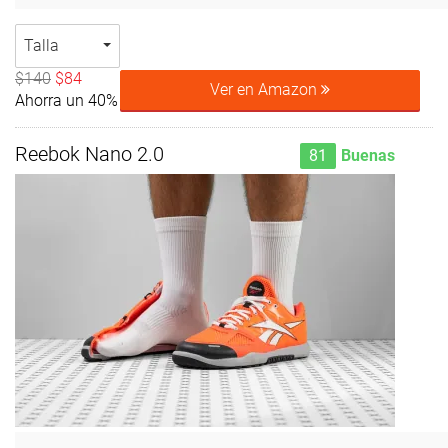
Talla
$140
$84
Ver en Amazon
Ahorra un 40%
Reebok Nano 2.0
81
Buenas