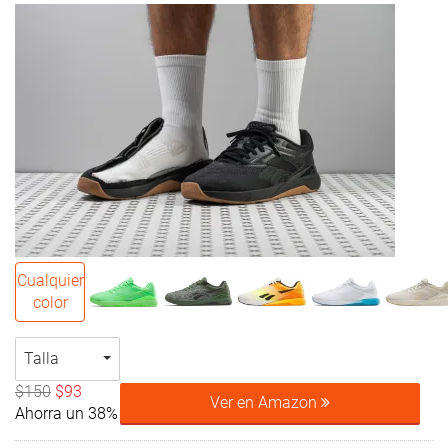
Cualquier
color
Talla
$150
$93
Ver en Amazon
Ahorra un 38%