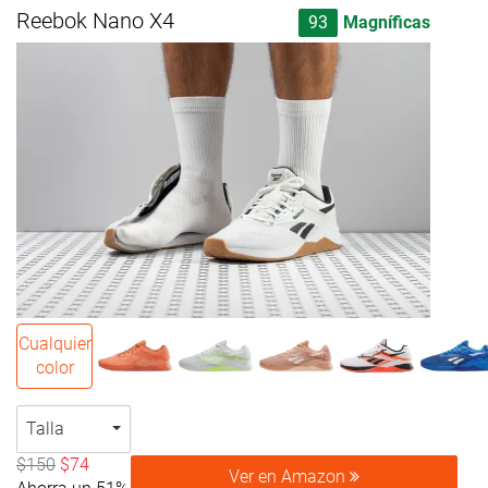
Reebok Nano X4
93
Magníficas
Cualquier
color
Talla
$150
$74
Ver en Amazon