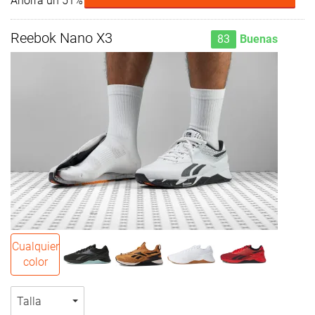
Ahorra un 51%
Reebok Nano X3
83
Buenas
Cualquier
color
Talla