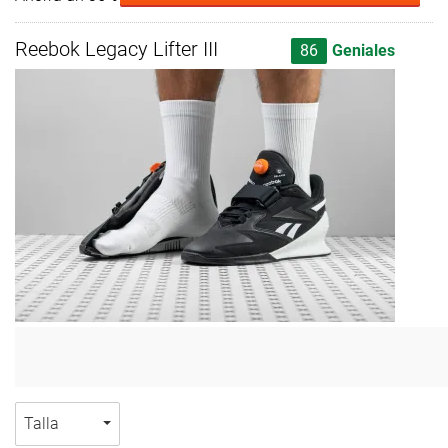
Reebok Legacy Lifter III
86
Geniales
Talla