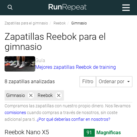
Zapatillas para el gimnasio
Reebok
Gimnasio
Zapatillas Reebok para el
gimnasio
Guía
Mejores zapatillas Reebok de training
8 zapatillas analizadas
Filtro
Ordenar por
Gimnasio
Reebok
Compramos las zapatillas con nuestro propio dinero. Nos llevamos
comisiones
cuando compras a través de nosotros, sin coste
adicional para ti.
¿Por qué deberías confiar en nosotros?
Reebok Nano X5
91
Magníficas