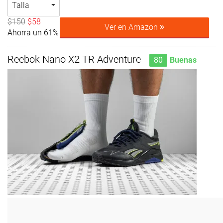
Talla
$150
$58
Ver en Amazon
Ahorra un 61%
Reebok Nano X2 TR Adventure
80
Buenas